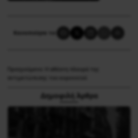
Κοινοποίησε το:
Προηγούμενο:
H αθέατη πλευρά της
αντιμετώπισης του κορονοϊού
Δημοφιλή Άρθρα