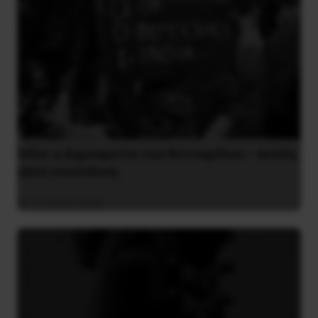
Ινδία: η Δημοκρατία των Κατσαρίδων – άοπλη
αλλά επικίνδυνη
31 Ιουλίου 2026