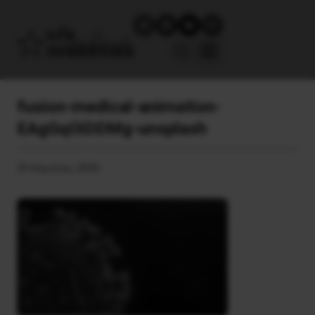
fusion-medical-animation-
EAgGqOiDDMg-unsplash
29 Απριλίου, 2020