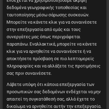
ενδέχεται να χρησιμοποιήσουμε ακριβή
Χωρίς Νεολαία δεν υπάρχει Αλβανία
δεδομένα γεωγραφικής τοποθεσίας και
ταυτοποίησης μέσω σάρωσης συσκευών.
7 Αυγούστου 2026
Μπορείτε να κάνετε κλικ για να συναινέσετε
στην επεξεργασία από εμάς και τους
συνεργάτες μας όπως περιγράφεται
παραπάνω. Εναλλακτικά, μπορείτε να κάνετε
κλικ για να αρνηθείτε να συναινέσετε ή να
αποκτήσετε πρόσβαση σε πιο λεπτομερείς
πληροφορίες και να αλλάξετε τις προτιμήσεις
σας πριν συναινέσετε.
Λάβετε υπόψη ότι κάποια επεξεργασία των
προσωπικών σας δεδομένων ενδέχεται να μην
Το ΑΙ βαθαίνει την Κρίση
απαιτεί τη συγκατάθεσή σας, αλλά έχετε το
4 Αυγούστου 2026
δικαίωμα να αρνηθείτε αυτήν την επεξεργασία.