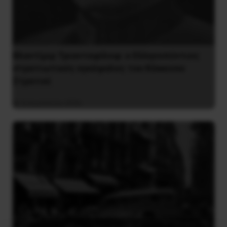
Βλαντίμιρ Τριανταφίλοφ: ο Ελληνοπόντιος
στρατιωτικός εγκέφαλος του Κόκκινου
Στρατού
8 Αυγούστου 2026