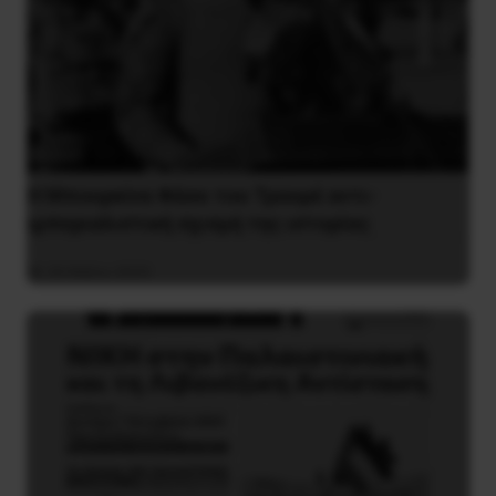
Η Μπουρκίνα Φάσο του Τραορέ αντι-
ιμπεριαλιστική σχισμή της ιστορίας
26 Μαΐου 2025