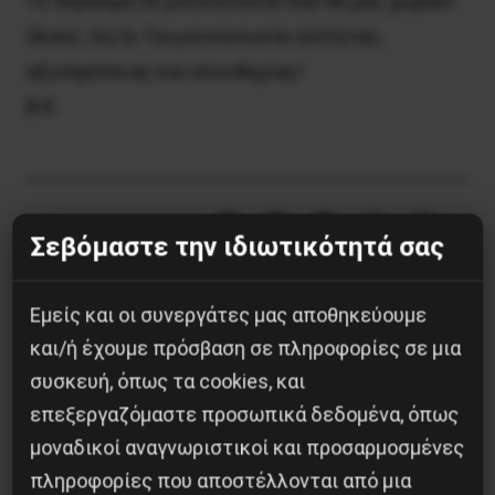
το πέρασμα σε μια κοινωνία που θα μας χωράει
όλους /ες/α. Για μια κοινωνία ισότητας,
αξιοπρέπειας και ελευθερίας!
Β.Κ.
Κοινοποίησε το:
Σεβόμαστε την ιδιωτικότητά σας
Εμείς και οι συνεργάτες μας αποθηκεύουμε
και/ή έχουμε πρόσβαση σε πληροφορίες σε μια
Προηγούμενο:
Συνεχίζεται ο εμπαιγμός των
συσκευή, όπως τα cookies, και
συνταξιούχων
επεξεργαζόμαστε προσωπικά δεδομένα, όπως
Επόμενο:
ΔΟΛΟΦΟΝΙΑ ΤΟΥ ΖΑΚ : Ανατροπές
μοναδικοί αναγνωριστικοί και προσαρμοσμένες
από καταθέσεις μαρτύρων
πληροφορίες που αποστέλλονται από μια