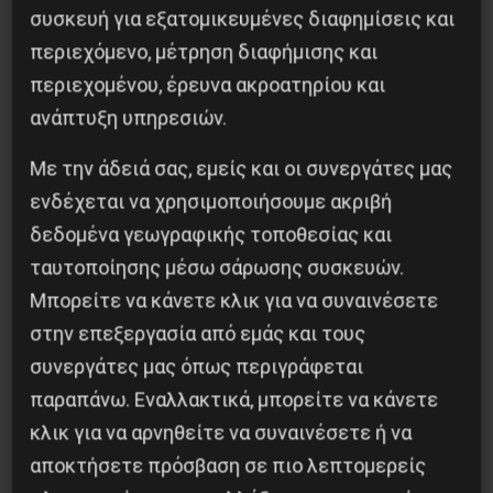
συσκευή για εξατομικευμένες διαφημίσεις και
Δημοφιλή Άρθρα
περιεχόμενο, μέτρηση διαφήμισης και
περιεχομένου, έρευνα ακροατηρίου και
ανάπτυξη υπηρεσιών.
Με την άδειά σας, εμείς και οι συνεργάτες μας
ενδέχεται να χρησιμοποιήσουμε ακριβή
δεδομένα γεωγραφικής τοποθεσίας και
ταυτοποίησης μέσω σάρωσης συσκευών.
Μπορείτε να κάνετε κλικ για να συναινέσετε
στην επεξεργασία από εμάς και τους
συνεργάτες μας όπως περιγράφεται
Η Μπουρκίνα Φάσο του Τραορέ αντι-
παραπάνω. Εναλλακτικά, μπορείτε να κάνετε
ιμπεριαλιστική σχισμή της ιστορίας
κλικ για να αρνηθείτε να συναινέσετε ή να
26 Μαΐου 2025
αποκτήσετε πρόσβαση σε πιο λεπτομερείς