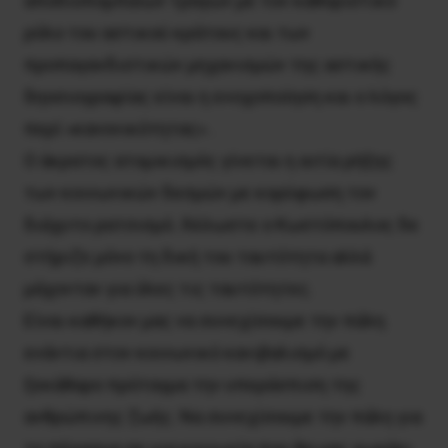
αποδιοπομπαίων τράγων με τον καθοριστικό
ρόλο του αστικού κράτους και των
προπαγανδιστικών μηχανισμών της αστικής
δηοσιογραφίας είναι η ενοχοποίηση και ο λόγος
περί «κανονικότητας» .
Ο άκρατος ατομικισμός γίνεται η αιτία ρήξης
των κοινωνικών δεσμών με κορύφωση τον
διάχυτο ρατσισμό. Άλλωστε ο Κωστόπουλος δε
στήριζε μόνο τη δική του ταυτότητα αλλά
μάχονταν για όλες τις ταυτότητες.
Είναι καθήκον μας να συνεχίσουμε την πάλη
ενάντια στον κοινωνικό κανιβαλισμό με
ξεκάθαρο πρόταγμα την υπεράσπιση της
ανθρώπινης ζωής. Να συνεχίσουμε την πάλη για