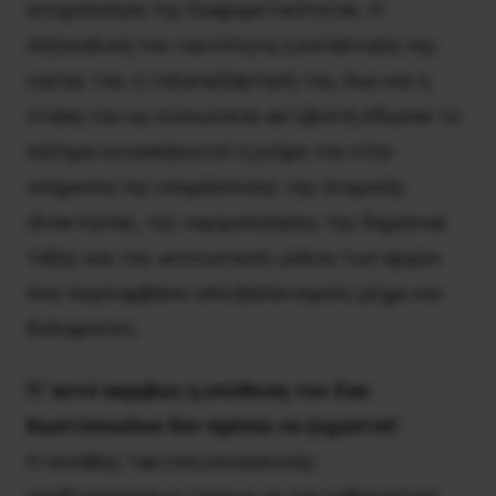
ενοχοποίηση της διαφορετικότητας. Η
σεξουαλική του ταυτότητα, η κατάσταση της
υγείας του, η τοξικοεξάρτησή του, έως και η
στάση του ως κοινωνικού ακτιβιστή έδωσαν το
πάτημα να καπηλευτεί η μνήμη του στην
υπηρεσία της υπεράσπισης της ατομικής
ιδιοκτησίας, της νομιμοποίησης της δημόσιας
τάξης και του «κοινωνικού» ρόλου των αρχών
που περιλαμβάνει από βασανισμούς μέχρι και
δολοφονίες.
Γι’ αυτό ακριβώς η υπόθεση του Ζακ
Κωστόπουλου δεν πρέπει να ξεχαστεί!
Η συνήθης τακτική κατασκευής