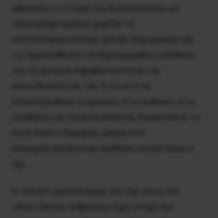
αίθουσες το στίγμα του Κωστόπουλου ως
τοξικοεξαρτημένου χαρίζει το
αποτελεσματικότερο άλλοθι, δημιουργώντας
τις προϋποθέσεις να δημιουργηθεί η αίσθηση
της εξ ορισμού παραβατικότητας και
επικινδυνότητάς του. Έτσι αντί να
επικεντρωθούν οι έρευνες στις ευθύνες στις
συνθήκες και τα αίτια θανάτου, διερευνάται το
κατά πόσο ο Ζαχαρίας μπήκε στο
κοσμηματοπωλείο με πρόθεση να ληστέψει ή
όχι.
Η πολυστιγματοποίηση του Ζακ, όπως και
τόσων άλλων ανθρώπων, έχει στόχο την