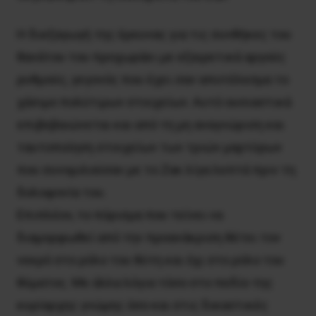
Η διεξαγωγή της έρευνας για τις συνθήκες του
θανάτου του προχωράει με εξαιρετικά αργούς
ρυθμούς, γεγονός που έχει σαν αποτέλεσμα το
χάσιμο πολύτιμων στοιχείων. Αυτό ουσιαστικά
επιβεβαιώνεται και από τη μη αναγνώριση και
ταυτοποίηση στοιχείων των τριών μαρτύρων
που συνομιλούσαν με το Ζακ λίγα λεπτά πριν τη
δολοφονία του.
Επιπλέον, το πόρισμα που τείνει να
διαμορφωθεί από την προανάκριση θέτει τον
νεκρό στο ρόλο του θύτη και όχι στο ρόλο του
θύματος. Με άλλα λόγια τόσο στο πεδίο της
κυρίαρχης γνώμης όσο και στις δικαστικές