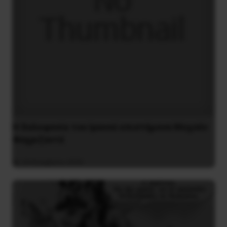
H δολοφονία του Ιρανού επιστήμονα Μοχσέν
Φαχριζαντέ
29 Νοεμβρίου 2020