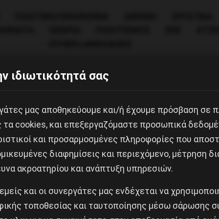
ΠΟΛΙΤΙΚΉ/ΟΙΚΟΝΟΜΊΑ
ΔΙΕΘΝΗ
ΕΡΓΑΤΙΚΑ
ΙΝΗΜΑΤΑ
ΘΕΩΡΙΑ
ΠΟΛΙΤΙΣΜΟΣ
ΕΕΚ
ΑΤΖ
OTHER LANGUAGES
ν ιδιωτικότητά σας
εργάτες μας αποθηκεύουμε και/ή έχουμε πρόσβαση σε 
ς τα cookies, και επεξεργαζόμαστε προσωπικά δεδομέ
ριστικοί και προσαρμοσμένες πληροφορίες που αποστ
μικευμένες διαφημίσεις και περιεχόμενο, μέτρηση δι
ευνα ακροατηρίου και ανάπτυξη υπηρεσιών.
Κοινοποίησε το:
 εμείς και οι συνεργάτες μας ενδέχεται να χρησιμοπο
ικής τοποθεσίας και ταυτοποίησης μέσω σάρωσης σ