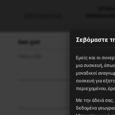
AΡΧΙΚΗ
ΚΟΙΝΩΝΙΑ/Κ
Σεβόμαστε τη
ben gvir
9 Μαΐου, 2026
Εμείς και οι συν
μια συσκευή, όπω
μοναδικοί αναγνω
συσκευή για εξατο
περιεχομένου, έρ
Με την άδειά σας,
δεδομένα γεωγραφ