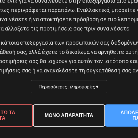
ε κλικ για να συναινέσετε στην επεξεργασία από εμά
πως περιγράφεται παραπάνω. Εναλλακτικά, μπορείτε ν
τούρτα του υπουργού Μπεν-Γκβιρ
συναινέσετε ή να αποκτήσετε πρόσβαση σε πιο λεπτομ
Δημοφιλή Άρθρα
α αλλάξετε τις προτιμήσεις σας πριν συναινέσετε.
 κάποια επεξεργασία των προσωπικών σας δεδομένων
άθεσή σας, αλλά έχετε το δικαίωμα να αρνηθείτε αυτή
ροτιμήσεις σας θα ισχύουν για αυτόν τον ιστότοπο και
ιμήσεις σας ή να ανακαλέσετε τη συγκατάθεσή σας αν
Περισσότερες πληροφορίες
▼
© 2026 Νέα Προοπτική. All rights reserved.
ΤΩ ΤΑ
ΑΠΟΔΕ
ΜΟΝΟ ΑΠΑΡΑΙΤΗΤΑ
ΤΑ
Π