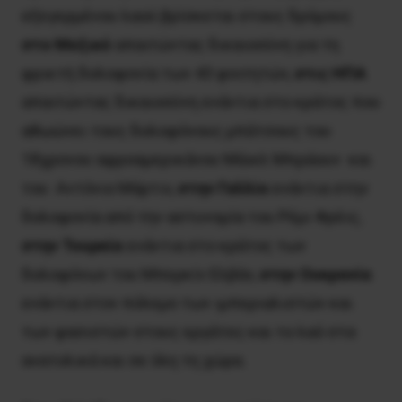
εξεγερμένου λαού βρίσκεται στους δρόμους
στο Μεξικό
απαιτώντας δικαιοσύνη για τη
φρικτή δολοφονία των 43 φοιτητών,
στις ΗΠΑ
απαιτώντας δικαιοσύνη ενάντια στο κράτος που
αθωώνει τους δολοφόνους μπάτσους του
18χρονου αφροαμερικάνου Μάικλ Μπράουν και
του Αντόνιο Μάρτιν,
στην Γαλλία
ενάντια στην
δολοφονία από την αστυνομία του Ρέμι Φρέις,
στην Τουρκία
ενάντια στο κράτος των
δολοφόνων του Μπερκίν Ελβάν,
στην Ουκρανία
ενάντια στον πόλεμο των ιμπεριαλιστών και
των φασιστών στους εργάτες και το λαό στα
ανατολικά και σε όλη τη χώρα.