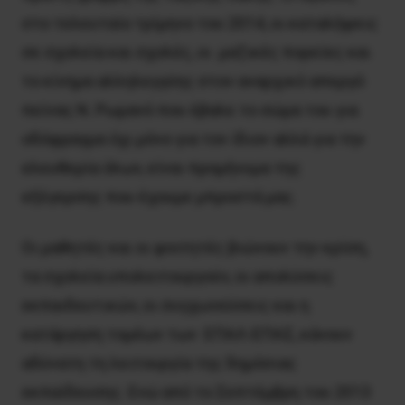
στο τελευταίο τρίμηνο του 2014, οι καταλήψεις
σε σχολεία και σχολές, οι μαζικές πορείες και
το κίνημα αλληλεγγύης στον αναρχικό απεργό
πείνας Ν. Ρωμανό που έβαλε το σώμα του για
οδόφραγμα όχι μόνο για τον ίδιον αλλά για την
ελευθερία όλων, είναι προμήνυμα της
εξέγερσης που έχουμε μπροστά μας.
Οι μαθητές και οι φοιτητές βιώνουν την κρίση,
τα σχολεία υπολειτουργούν, οι απολύσεις
εκπαιδευτικών, οι συγχωνεύσεις και η
κατάργηση τομέων των ΕΠΑΛ-ΕΠΑΣ, κάνουν
αδύνατη τη λειτουργία της δημόσιας
εκπαίδευσης. Ενώ από το Σεπτέμβρη του 2013