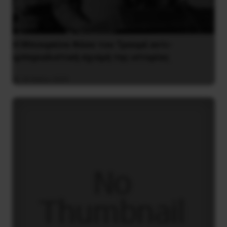
Η Μπουρκίνα Φάσο του Τραορέ αντι-
ιμπεριαλιστική σχισμή της ιστορίας
26 Μαΐου 2025