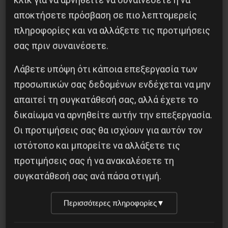
κλικ για να αρνηθείτε να συναινέσετε ή να
αποκτήσετε πρόσβαση σε πιο λεπτομερείς
πληροφορίες και να αλλάξετε τις προτιμήσεις
σας πριν συναινέσετε.
Προηγούμενο:
Ο ΡΟΛΟΣ ΤΩΝ ΚΕΝΤΡΙΚΩΝ
ΤΡΑΠΕΖΩΝ ΣΤΟ ΝΕΟ ΚΥΚΛΟ ΤΗΣ ΚΡΙΣΗΣ
Λάβετε υπόψη ότι κάποια επεξεργασία των
Επόμενο:
« Ο ΣΙΔΗΡΟΥΣ ΝΟΜΟΣ ΤΗΣ
προσωπικών σας δεδομένων ενδέχεται να μην
ΟΛΙΓΑΡΧΙΑΣ»… ΣΕ ΕΠΑΝΕΜΦΑΝΙΣΗ!
απαιτεί τη συγκατάθεσή σας, αλλά έχετε το
δικαίωμα να αρνηθείτε αυτήν την επεξεργασία.
Δημοφιλή Άρθρα
Οι προτιμήσεις σας θα ισχύουν για αυτόν τον
ιστότοπο και μπορείτε να αλλάξετε τις
προτιμήσεις σας ή να ανακαλέσετε τη
συγκατάθεσή σας ανά πάσα στιγμή.
Περισσότερες πληροφορίες
▼