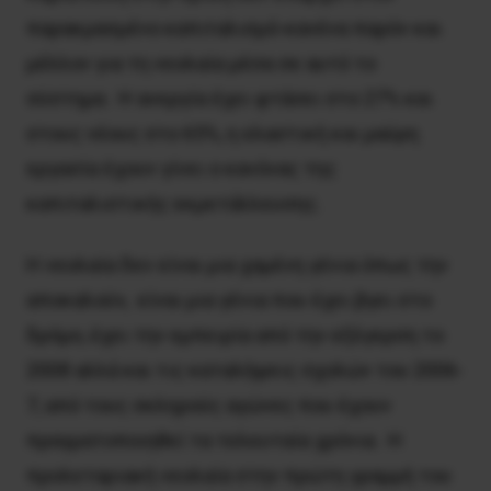
παρακμασμένο καπιταλισμό-κανένα παρόν και
μέλλον για τη νεολαία μέσα σε αυτό το
σύστημα. Η ανεργία έχει φτάσει στο 27% και
στους νέους στο 65%, η ελαστική και μαύρη
εργασία έχουν γίνει ο κανόνας της
καπιταλιστικής εκμετάλλευσης.
Η νεολαία δεν είναι μια χαμένη γένια όπως την
αποκαλούν, είναι μια γένια που έχει βγει στο
δρόμο, έχει την εμπειρία από την εξέγερση το
2008 αλλά και τις καταλήψεις σχολών του 2006-
7, από τους σκληρούς αγώνες που έχουν
πραγματοποιηθεί τα τελευταία χρόνια. Η
προλεταριακή νεολαία στην πρώτη γραμμή του