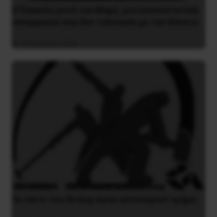
Ο Ένγκελς μετά τον Μαρξ: μια επαναστατική
συνεργασία που δεν τελείωσε με τον θάνατο
9 Αυγούστου 2026
Το σπίτι του Χίτλερ έγινε αστυνομικό τμήμα