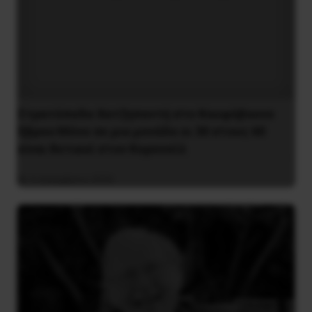
Στρατόπεδο Χατζηπεντή στο Κουφόβουνο
Έβρου:Μόνο σε μια μονάδα οι 30 στους 60
είναι θετικοί στον Κορονοϊό
4 Δεκεμβρίου 2020