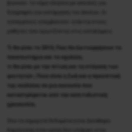
βιώνουν το νόμο-πλαίσιο με απειλές για
διαγραφές και κατάργηση του άσυλου. Οι
εισαγγελείς επεμβαίνουν ενάντια στους
μαθητές που αγωνίζονται στις καταλήψεις.
Τι θα γίνει το 2015; Πώς θα λειτουργήσουν τα
πανεπιστήμια και τα σχολεία;
τι θα γίνει με την σίτιση και τη στέγαση των
φοιτητών ; Ποια είναι η ζωή και η προοπτική
της νεολαίας σε μια κοινωνία που
καταστρέφεται από την καπιταλιστική
χρεοκοπία;
Όλα τα σημερινά δεδομένα είναι ξεκάθαρα:
Καμιά λύση στην κρίση δεν υπάρχει στον