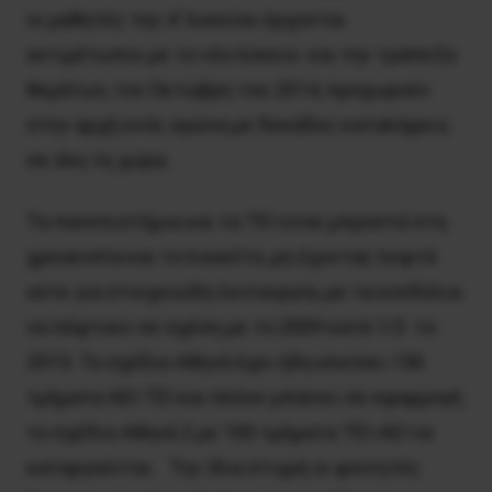
οι μαθητές της A’ λυκείου έρχονται
αντιμέτωποι με το νέο λύκειο και την τράπεζα
θεμάτων, τον Οκτώβρη του 2014, προχωρούν
στην αρχή ενός αγώνα με δεκάδες καταλήψεις
σε όλη τη χώρα.
Τα πανεπιστήμια και τα ΤΕΙ είναι μπροστά στη
χρεοκοπία και το λουκέτο, μη έχοντας λεφτά
ούτε για στοιχειώδη λειτουργία, με τα κονδύλια
να πέφτουν σε σχέση με το 2009 κατά 1/3 το
2015. Το σχέδιο Αθηνά έχει ήδη κλείσει 150
τμήματα ΑΕΙ-ΤΕΙ και πλέον μπαίνει σε εφαρμογή
το σχέδιο Αθηνά 2 με 100 τμήματα ΤΕΙ-ΑΕΙ να
καταργούνται. Την ίδια στιγμή οι φοιτητές