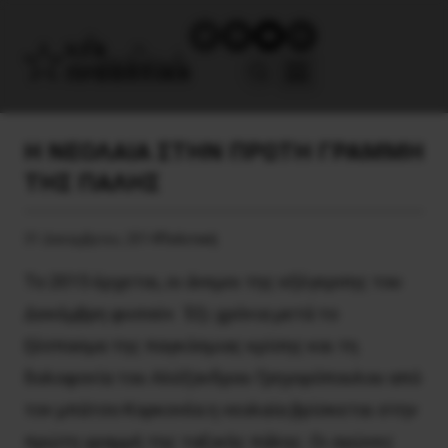
Η ΝΕΟΛΑΙΑ ΣΤΗΝ ΠΡΩΤΗ ΓΡΑΜΜΗ
ΤΗΣ ΠΑΛΗΣ
31 Δεκεμβρίου, 2014
Πολιτική
Το 2015 έρχεται, οι άνεμοι της εξέγερσης του
Δεκέμβρη φυσούν. Έξι χρόνια μετά το
ξέσπασμα της παγκόσμιας κρίσης και τη
δολοφονία του Αλέξανδρου Γρηγορόπουλου από
τον μπάτσο Κορκονέα η νεολαία βρίσκεται στην
πρώτη γραμμή της ταξικής πάλης. Οι αγώνες