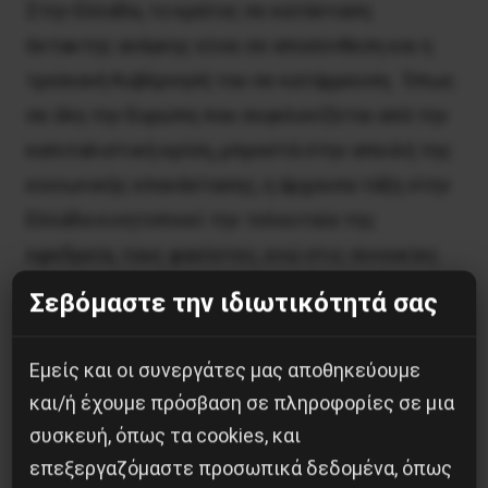
Στην Ελλάδα, το κράτος σε κατάσταση
έκτακτης ανάγκης είναι σε αποσύνθεση και η
τροϊκανή Κυβέρνησή του σε κατάρρευση. Όπως
σε όλη την Ευρώπη που συγκλονίζεται από την
καπιταλιστική κρίση, μπροστά στην απειλή της
κοινωνικής επανάστασης, η άρχουσα τάξη στην
Ελλάδα κινητοποιεί την τελευταία της
εφεδρεία, τους φασίστες, ενώ στις συνοικίες
και τις διαδηλώσεις, αυξάνει την κρατική
Σεβόμαστε την ιδιωτικότητά σας
καταστολή.
Εμείς και οι συνεργάτες μας αποθηκεύουμε
Είμαστε μέσα σε μια ιστορική αναμέτρηση.
και/ή έχουμε πρόσβαση σε πληροφορίες σε μια
Μπροστά σε μια νέα κοινωνική εξέγερση. Η
συσκευή, όπως τα cookies, και
ανατροπή του συστήματος από την εργατική
επεξεργαζόμαστε προσωπικά δεδομένα, όπως