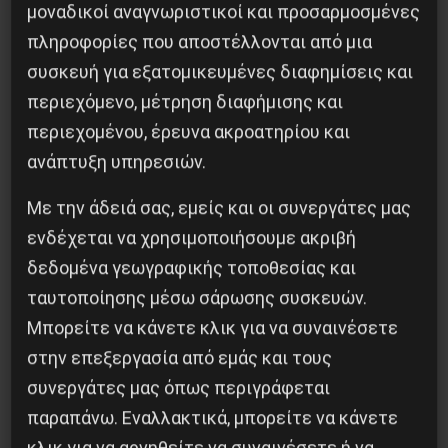
τάξη και το Επαναστατικό της Κόμμα, η εργατική
μοναδικοί αναγνωριστικοί και προσαρμοσμένες
εξουσία, για τη διαγραφή του χρέους και τη
πληροφορίες που αποστέλλονται από μια
σοσιαλιστική αναδιοργάνωση της κοινωνίας,
συσκευή για εξατομικευμένες διαφημίσεις και
είναι η μόνη λύση για την νεολαία. Να
περιεχόμενο, μέτρηση διαφήμισης και
παλέψουμε δυναμικά, παίρνοντας τους αγώνες
περιεχομένου, έρευνα ακροατηρίου και
και τη ζωή στα χέρια μας, με την γενική
ανάπτυξη υπηρεσιών.
πολιτική απεργία διαρκείας, προετοιμάζοντας
Με την άδειά σας, εμείς και οι συνεργάτες μας
τη διαρκή επανάσταση, κάνοντας την έφοδο
ενδέχεται να χρησιμοποιήσουμε ακριβή
στον ουρανό!
δεδομένα γεωγραφικής τοποθεσίας και
ταυτοποίησης μέσω σάρωσης συσκευών.
Ειρήνη Κ.
Μπορείτε να κάνετε κλικ για να συναινέσετε
στην επεξεργασία από εμάς και τους
συνεργάτες μας όπως περιγράφεται
παραπάνω. Εναλλακτικά, μπορείτε να κάνετε
Κοινοποίησε το: