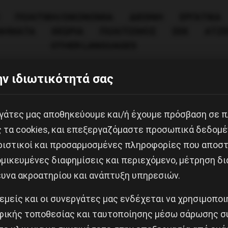
ΠΟΛΙΤΙΚΉ/ΟΙΚΟΝΟΜΊΑ
ΔΙΕΘΝΗ
ΕΡΓΑΤΙΚΑ
ΙΝΗΜΑΤΑ
ΘΕΩΡΙΑ
ΠΟΛΙΤΙΣΜΟΣ
ΕΕΚ
ΑΤΖ
OTHER LANGUAGES
ν ιδιωτικότητά σας
εργάτες μας αποθηκεύουμε και/ή έχουμε πρόσβαση σε 
ς τα cookies, και επεξεργαζόμαστε προσωπικά δεδομέ
ριστικοί και προσαρμοσμένες πληροφορίες που αποστ
μικευμένες διαφημίσεις και περιεχόμενο, μέτρηση δι
ευνα ακροατηρίου και ανάπτυξη υπηρεσιών.
Κοινοποίησε το:
 εμείς και οι συνεργάτες μας ενδέχεται να χρησιμοπο
ικής τοποθεσίας και ταυτοποίησης μέσω σάρωσης σ