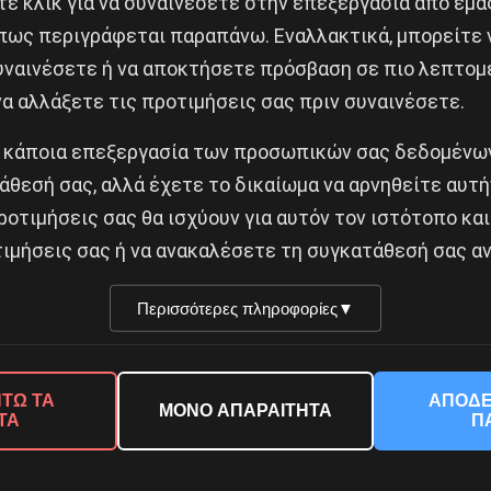
ε κλικ για να συναινέσετε στην επεξεργασία από εμά
πως περιγράφεται παραπάνω. Εναλλακτικά, μπορείτε ν
ικό χάρτη στη Μαδρίτη
συναινέσετε ή να αποκτήσετε πρόσβαση σε πιο λεπτομ
Δημοφιλή Άρθρα
α αλλάξετε τις προτιμήσεις σας πριν συναινέσετε.
 κάποια επεξεργασία των προσωπικών σας δεδομένων
άθεσή σας, αλλά έχετε το δικαίωμα να αρνηθείτε αυτή
ροτιμήσεις σας θα ισχύουν για αυτόν τον ιστότοπο και
ιμήσεις σας ή να ανακαλέσετε τη συγκατάθεσή σας αν
Περισσότερες πληροφορίες
▼
© 2026 Νέα Προοπτική. All rights reserved.
ΤΩ ΤΑ
ΑΠΟΔΕ
ΜΟΝΟ ΑΠΑΡΑΙΤΗΤΑ
ΤΑ
Π