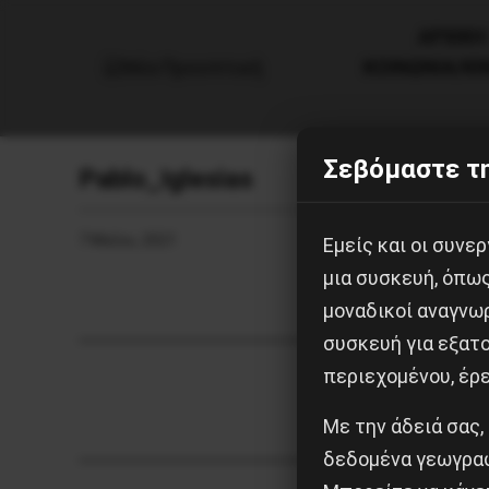
AΡΧΙΚΗ
ΚΟΙΝΩΝΙΑ/Κ
Σεβόμαστε τη
Pablo_Iglesias
7 Μαΐου, 2021
Εμείς και οι συν
μια συσκευή, όπω
μοναδικοί αναγνω
συσκευή για εξατο
περιεχομένου, έρ
Με την άδειά σας,
δεδομένα γεωγραφ