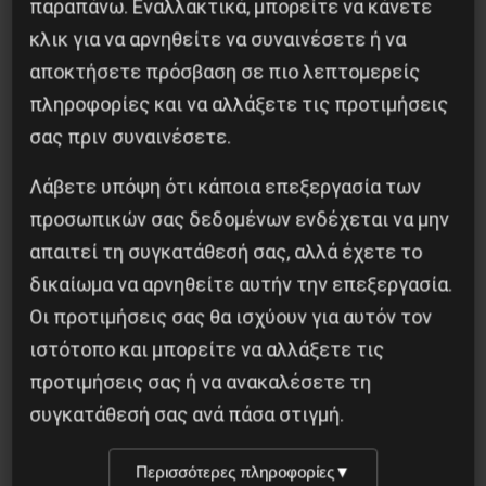
παραπάνω. Εναλλακτικά, μπορείτε να κάνετε
αποτέλεσμα της επιτυχημένης σύσκεψης στις
κλικ για να αρνηθείτε να συναινέσετε ή να
αρχές Οκτώβρη της Εργατικής Συμμαχίας στα
αποκτήσετε πρόσβαση σε πιο λεπτομερείς
Δυτικά, η οποία απηύθυνε κάλεσμα κοινής
πληροφορίες και να αλλάξετε τις προτιμήσεις
δράσης στις υπόλοιπες ταξικές δυνάμεις της
σας πριν συναινέσετε.
περιοχής. Ύστερα από συνάντηση μαζί τους
Λάβετε υπόψη ότι κάποια επεξεργασία των
αποφασίστηκε η οργάνωση της διαδήλωσης και
προσωπικών σας δεδομένων ενδέχεται να μην
η έκδοση προπαγανδιστικού υλικού για την
απαιτεί τη συγκατάθεσή σας, αλλά έχετε το
επιτυχία της.
δικαίωμα να αρνηθείτε αυτήν την επεξεργασία.
Οι προτιμήσεις σας θα ισχύουν για αυτόν τον
O αγώνας συνεχίζεται σε τοπικό και κεντρικό
ιστότοπο και μπορείτε να αλλάξετε τις
επίπεδο, για για την ικανοποίηση των δίκαιων
προτιμήσεις σας ή να ανακαλέσετε τη
αιτημάτων της εργατικής τάξης και του λαού,
συγκατάθεσή σας ανά πάσα στιγμή.
για την επαναστατική νίκη της εργατικής τάξης
στην ιστορική αναμέτρηση που έρχεται.
Περισσότερες πληροφορίες
▼