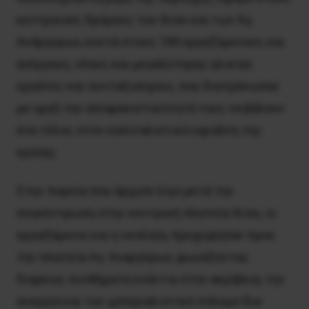
κεντρικούς δρόμους του Ιλίου και των Άγ.
Ανάργυρων, κοντά στους 100 εργαζόμενους και
ανέργους, νέους και μεγαλύτερης ηλικίας
εργάτες και συνταξιούχους, που διατράνωσαν
με οργή την αποφασιστικότητά τους να βάλουν
ένα τέλος στον καπιταλιστικό εφιάλτη της
κρίσης.
Στην πορεία που άρχισε λίγο μετά την
συγκέντρωση στην κεντρική πλατεία Ιλίου, οι
εργαζόμενοι και η νεολαία, προχώρησαν προς
την πλατεία Αγ. Αναργύρων, φωνάζοντας
διαρκώς συνθήματα ενάντια στην ακρίβεια, την
ανεργία και τον ιμπεριαλιστικό πόλεμο δια