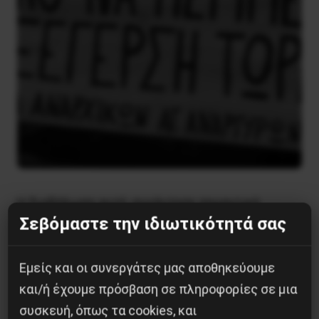
Η διαδήλωση αυτή, συνάντησε σημαντική
Σεβόμαστε την ιδιωτικότητά σας
απήχηση στο λαό και τη νεολαία της περιοχής,
οι οποίοι αντιμετωπίζουν καθημερινά τον
Εμείς και οι συνεργάτες μας αποθηκεύουμε
εφιάλτη της κρίσης του παρακμασμένου
και/ή έχουμε πρόσβαση σε πληροφορίες σε μια
καπιταλισμού. Η Εργατική Συμμαχία στα Δυτικά,
συσκευή, όπως τα cookies, και
είχε βγάλει εκατοντάδες καλέσματα για την