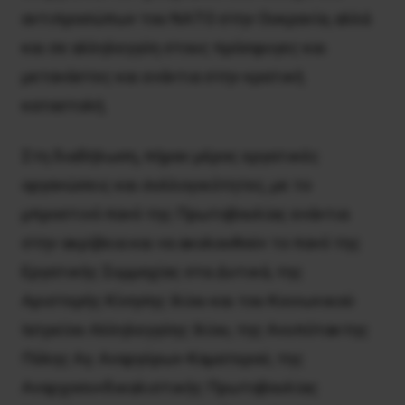
αντιπροσώπων του ΝΑΤΟ στην Ουκρανία, αλλά
και σε αλληλεγγύη στους πρόσφυγες και
μετανάστες και ενάντια στην κρατική
καταστολή.
Στη διαδήλωση, πήραν μέρος εργατικές
οργανώσεις και συλλογικότητες, με το
μπροστινό πανό της Πρωτοβουλίας ενάντια
στην ακρίβεια και να ακολουθούν το πανό της
Εργατικής Συμμαχίας στα Δυτικά, της
Αριστερής Κίνησης Ιλίου και του Κοινωνικού
Ιατρείου Αλληλεγγύης Ιλίου, της Ανυπότακτης
Πόλης Αγ. Αναργύρων-Καματερού, της
Αναρχοσυνδικαλιστικής Πρωτοβουλίας