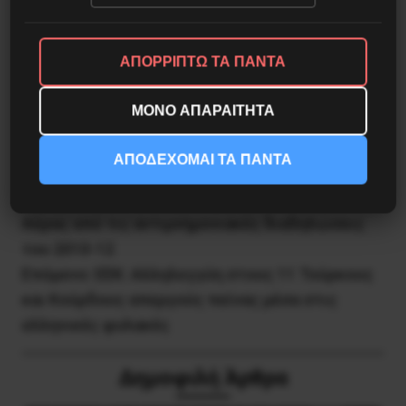
ΑΠΟΡΡΙΠΤΩ ΤΑ ΠΑΝΤΑ
Κοινοποίησε το:
ΜΟΝΟ ΑΠΑΡΑΙΤΗΤΑ
ΑΠΟΔΕΧΟΜΑΙ ΤΑ ΠΑΝΤΑ
Προηγούμενο:
Γενικη Απεργία 9 Νοέμβρη 2022 –
Αέρας από τις αντιμνημονιακές διαδηλώσεις
του 2010-12
Επόμενο:
ΕΕΚ: Αλληλεγγύη στους 11 Τούρκους
και Κούρδους απεργούς πείνας μέσα στις
ελληνικές φυλακές
Δημοφιλή Άρθρα