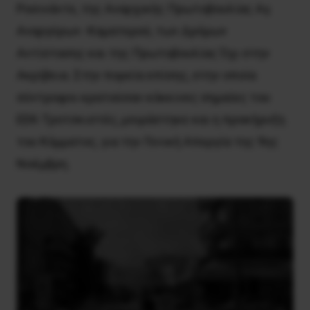
Ροσινάντε, της Αναρχικής Πρωτοβουλίας Αγ.
Αναργύρων -Καματερού, των Δρόμων
Αντίστασης και της Πρωτοβουλίας Όχι στην
Ακρίβεια. Στην πορεία επίσης, στην οποία
σύντροφοι κρατούσαν κόκκινες σημαίες του
ΕΕΚ-Τροτσκιστές, μοιράστηκε και η προκήρυξη
του Κόμματος, για την Γενική Απεργία της 9ης
Νοέμβρη.