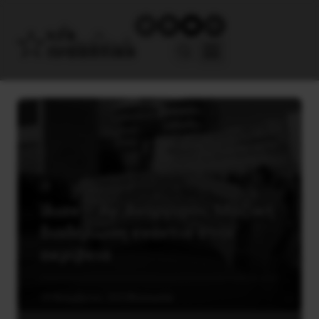
Ίλιον – Αγ. Ανάργυροι: Μαζική
διαδήλωση ενάντια στην
ακρίβεια
10 Νοεμβρίου, 2022
Κοινωνία