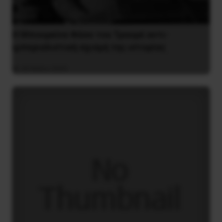
Η Μπουρκίνα Φάσο του Τραορέ αντι-
ιμπεριαλιστική σχισμή της ιστορίας
26 Μαΐου 2025