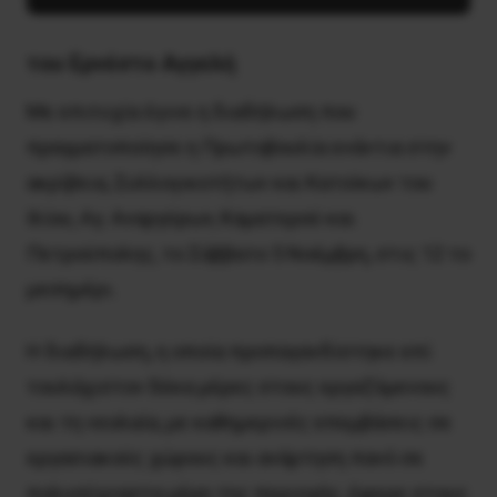
του Ερνέστο Αγγελή
Με επιτυχία έγινε η διαδήλωση που
πραγματοποίησε η Πρωτοβουλία ενάντια στην
ακρίβεια, Συλλογικοτήτων και Κατοίκων του
Ιλίου, Αγ. Αναργύρων, Καματερού και
Πετρούπολης, το Σάββατο 5 Νοέμβρη, στις 12 το
μεσημέρι.
Η διαδήλωση, η οποία προπαγανδίστηκε επί
τουλάχιστον δέκα μέρες στους εργαζόμενους
και τη νεολαία, με καθημερινές επεμβάσεις σε
εργασιακούς χώρους και ανάρτηση πανό σε
πολυσύχναστα μέρη της περιοχής, έφερε στους