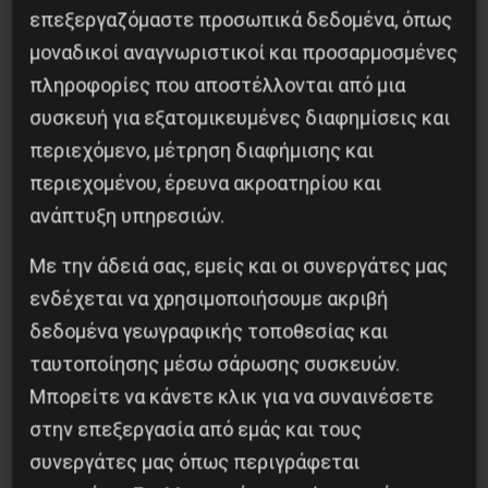
επεξεργαζόμαστε προσωπικά δεδομένα, όπως
πορεία, τα οποία μοιράστηκαν τις μέρες που
μοναδικοί αναγνωριστικοί και προσαρμοσμένες
προηγήθηκαν και κατά την ίδια την διαδήλωση.
πληροφορίες που αποστέλλονται από μια
Επίσης μοιράστηκαν, οι ανακοινώσεις της
συσκευή για εξατομικευμένες διαφημίσεις και
Αριστερής Κίνησης Ιλίου, ενάντια στη δημοτική
περιεχόμενο, μέτρηση διαφήμισης και
αρχή Ιλίου και τα σχέδιά της για το ξεπούλημα
περιεχομένου, έρευνα ακροατηρίου και
του Πάρκου Τρίτση σε μεγαλομεσίτες.
ανάπτυξη υπηρεσιών.
Με την άδειά σας, εμείς και οι συνεργάτες μας
Η κινητοποίηση αυτή, είναι ένα σημαντικό βήμα
ενδέχεται να χρησιμοποιήσουμε ακριβή
στην πάλη για την επιτυχία της Γενικής
δεδομένα γεωγραφικής τοποθεσίας και
Απεργίας της 9ης Νοέμβρη και για την
ταυτοποίησης μέσω σάρωσης συσκευών.
μετατροπή της σε Γενική Πολιτική Απεργία
Μπορείτε να κάνετε κλικ για να συναινέσετε
Διαρκείας. Είναι η δεύτερη σ’ αυτήν την
στην επεξεργασία από εμάς και τους
περιοχή, σε διάστημα 6 μηνών, διαδήλωση
συνεργάτες μας όπως περιγράφεται
ενάντια στην ακρίβεια και προέκυψε ως