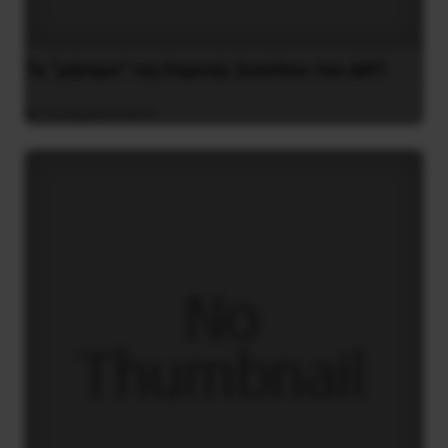
Το “μήνυμα” της Εαρινής Συνόδου του ΔΝΤ
14 Απριλίου 2019