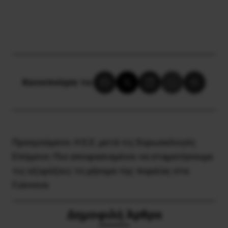
Κοινοποίησε το:
Προηγούμενο:
Η Ε.Ε. μετά τις Ευρωεκλογές
Επόμενο:
Πιο αποφασισμένοι να σταματήσουμε
τις εξορύξεις το μήνυμα της πορείας στα
Γιάννενα
Δημοφιλή Άρθρα