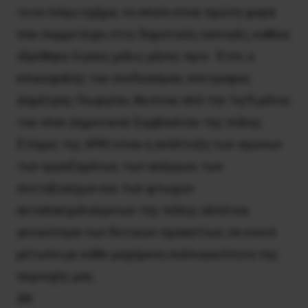
το εν λόγω σχήμα, το οποίο είναι πρώτη φορά
που συμμετέχει στις δημοτικές εκλογές, καθώς
ιδρύθηκε λίγους μόλις μήνες πριν. Έτσι, ο
επικεφαλής του συνδυασμού, σύντροφος
Δημήτρης Γεωργίου, θα είναι από την 1η/9 μέλος
του νέου Δημοτικού Συμβουλίου της πόλης.
Στόχος της ΑΡΚΙ είναι η ανάπτυξη των αγώνων
των εργαζομένων, των ανέργων, των
συνταξιούχων και των φτωχών
αυταπασχολούμενων της πόλης αλλά και
γενικότερα των δυτικών προαστίων, σε κοινό
μέτωπο με κάθε μαχόμενη συλλογικότητα της
περιοχής μας.
ΔΚ