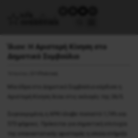
Ίλιον: Η Αριστερή Κίνηση στο
Δημοτικό Συμβούλιο
16 Ιουνίου, 2019
Πολιτική
Μία έδρα στο Δημοτικό Συμβούλιο κέρδισε η
Αριστερή Κίνηση Ιλίου στις εκλογές της 26/5.
Συγκεκριμένα, η ΑΡΚΙ έλαβε ποσοστό 1,74% και
573 ψήφους. Πρόκειται για σημαντική επιτυχία
της επαναστατικής αριστεράς η οποία στήριξε