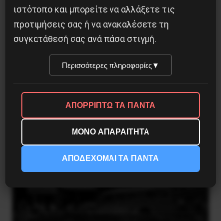
ιστότοπο και μπορείτε να αλλάξετε τις
προτιμήσεις σας ή να ανακαλέσετε τη
Προηγούμενο:
Η Eπανάσταση της 19 Ιουλίου
συγκατάθεσή σας ανά πάσα στιγμή.
1936 στην Iσπανία
Επόμενο:
ΗΠΑ: Μνημεία Ρατσισμού και
Περισσότερες πληροφορίες
▼
«Ιστορία»
Δημοφιλή Άρθρα
ΑΠΟΡΡΙΠΤΩ ΤΑ ΠΑΝΤΑ
ΜΟΝΟ ΑΠΑΡΑΙΤΗΤΑ
ΑΠΟΔΕΧΟΜΑΙ ΤΑ ΠΑΝΤΑ