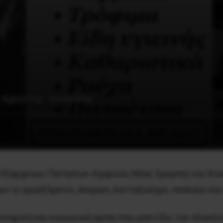
η πρώτης ανάγκης
Εξαρχείων, Πατησίων-Αχαρνών, Νέας Σμύρνης και Ιλί
 οι εργαζόμενοι, άνεργοι, συνταξιούχοι, νεολαίοι κα
νομική και κοινωνική κρίση που μαστίζει τον πλανήτ