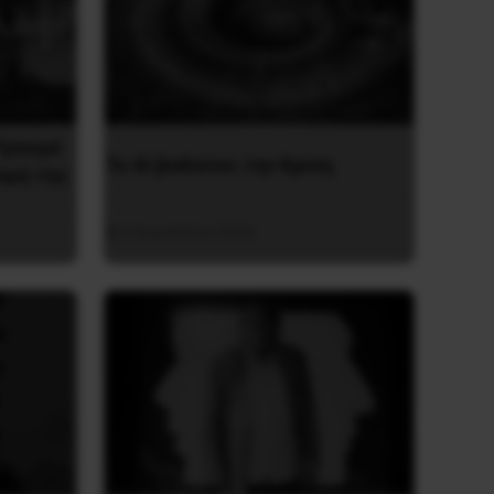
Τραορέ
Το ΑΙ βαθαίνει την Κρίση
σμή της
4 Αυγούστου 2026