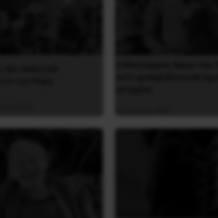
Η Μπουρκίνα Φάσο του 
ο νέο πολιτικό
αντι-ιμπεριαλιστική σχι
στο του Ράμα
ιστορίας
ύστου 2026
26 Μαΐου 2025