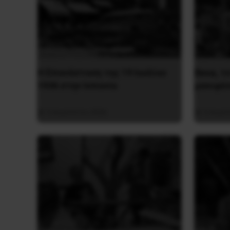
Η Eπανάσταση της 19 Ιουλίου
Besa, τ
1936 στην Iσπανία
μανιφέ
5 Αυγούστου 2026
5 Αυγο