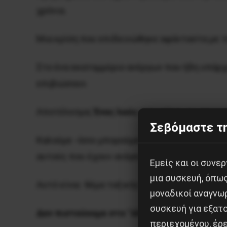
χρόνια.
Μια κρίση που επιδεινώθηκε αφάνταστα με τ
Στο ένα εκατομμύριο ανέργων που ήδη υπάρχο
επιβιώσουν.
Αποτέλεσμα;
Ένας
λαός
στερείται
τα
στοιχ
Σεβόμαστε τη
Καλούμε -όσοι μπορούμε- να βοηθήσουμε να σ
αυτούς που έχουν ανάγκη.
Εμείς και οι συν
μια συσκευή, όπω
Αυτό είναι θέμα ταξικής αλληλεγγύης.
μοναδικοί αναγνω
συσκευή για εξατο
Δεν
πιστεύουμε
στο
”
όλοι
μαζί
μπορούμε
”
περιεχομένου, έρ