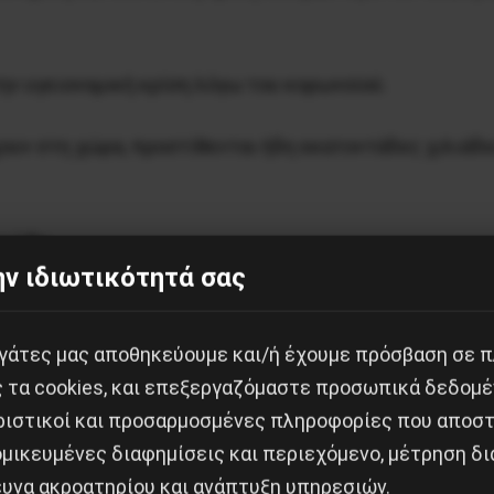
ην υγειονομική κρίση λόγω του κορωνοϊού.
υν στη χώρα, προστίθενται ήδη εκατοντάδες χιλιάδες
ειώδη.
ν ιδιωτικότητά σας
υγκεντρωθούν τρόφιμα, είδη υγιεινής, φάρμακα και ρ
εργάτες μας αποθηκεύουμε και/ή έχουμε πρόσβαση σε 
ς τα cookies, και επεξεργαζόμαστε προσωπικά δεδομέ
ριστικοί και προσαρμοσμένες πληροφορίες που αποστ
μικευμένες διαφημίσεις και περιεχόμενο, μέτρηση δι
της
κυβέρνησης
και
των
ΜΜΕ.
ευνα ακροατηρίου και ανάπτυξη υπηρεσιών.