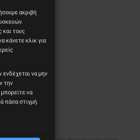
ιήσουμε ακριβή
υσκευών.
ς και τους
α κάνετε κλικ για
ερείς
 ενδέχεται να μην
ν την
 μπορείτε να
ά πάσα στιγμή.