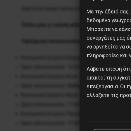
Χορτάτοι (εκμεταλλευτές) και εκμεταλλευό
Με την άδειά σας,
δεδομένα γεωγραφ
‘
Όπλο
μας
η ταξική
αλληλεγγύη
!
Μπορείτε να κάνετ
συνεργάτες μας ό
Τηλέφωνα επικοινωνίας:
να αρνηθείτε να 
πληροφορίες και ν
Κοινωνικό Ιατρείο Εξαρχείων: 694 057 8024
Ώρες επικοινωνίας: 12:00-14:00
Λάβετε υπόψη ότι
Κοινωνικό Ιατρείο Ιλίου: 698 790 6622
απαιτεί τη συγκατ
Ώρες επικοινωνίας: Καθημερινές 11:00-13:00 κα
επεξεργασία. Οι π
Κοινωνικό Ιατρείο Νέας Σμύρνης: 697 369 90
αλλάξετε τις προτ
Ώρες επικοινωνίας: 11:00-13:00 και 18:00-20:0
Κοινωνικό Ιατρείο Πατησίων-Αχαρνών: 697 76
Ώρες επικοινωνίας: 11:00-14:00 και 17:00-20:0