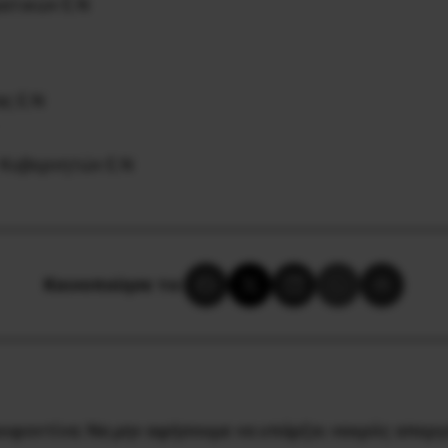
ατικών Ε.Ν
ς Ε.Ν
 Κυβερνητών Ε.Ν
Κοινοποίησε το:
υφοντίνα: Να μην αφήσουμε να υπάρξει νεκρός απεργ