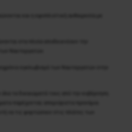
ρώνονται και η εφοπλιστική αυθαιρεσία με
ώνονται στα πλοία αποδεικνύουν την
 των Ναυτεργατών.
κροχρόνιο εγκλωβισμό των Ναυτεργατών στην
 όλα τα δικαιώματά τους από την κυβέρνηση
ιώματα παρέχοντας απεριόριστα προνόμια
υτή να τις φορτώσουν στις πλάτες των