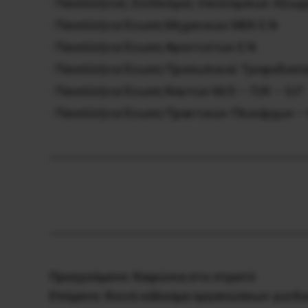
· Πανελλήνιος Σύνδεσμος Οικονομικών Αξιωμ
· Πανελλήνια Ένωση Μηχανικών ΜΕΚ Ε.Ν
· Πανελλήνια Ένωση Φροντιστών Ε.Ν
· Πανελλήνια Ένωση Προσωπικού Τροφοδοσία
· Πανελλήνια Ένωση Ναυτών M/S – Π/Κ – Ο/Γ
· Πανελλήνια Ένωση Πρακτικών Πλοιάρχων –
Προηγούμενο:
Καψώνια στο στρατό
Επόμενο:
Κοινό κάλεσμα οργανώσεων για Κο