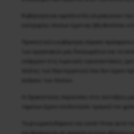
Κυβέρνηση και εφοπλιστές κλιμακώνουν την ε
κατηγορίες πλοίων έχοντας ήδη θεσπίσει στ
Προκλητικά η κυβέρνηση πέρασε πρόσφατα ν
των εργασιακών μας δικαιωμάτων και τα οπο
υπάρχουν στις λιμενικές εγκαταστάσεις, (μ
πλάτες των Ναυτεργατών) που δεν έχουν προ
ανάγκες των πλοίων.
Οι δρακόντειες περικοπές στις συντάξεις μ
ταμείων έχουν επιδεινώσει τραγικά τον χρό
Τα φτωχοεπιδόματα του covid-19 και αυτό τ
και βρίσκονται σε ανεργία να είναι αδύνατη 