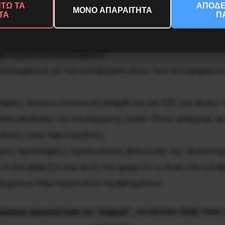
ΤΩ ΤΑ
ΑΠΟΔΕ
ΜΟΝΟ ΑΠΑΡΑΙΤΗΤΑ
ΤΑ
Π
 4770/2021 και όλων των αντιδραστικών νομοθετικών 
αυτεργατικά δικαιώματα.
καιωμάτων με την κατάργηση όλων των αντιασφαλιστι
ορίες πλοίων, κοινωνική ασφάλιση και ΣΣΕ για όλους
εση απόδοση του επιδόματος covid-19 και ανεργίας σ
 όλους τους Ναυτεργάτες.
ών, προσλήψεις προσωπικού, βελτίωση της υλικοτεχν
Ν ξεκαθαρίζει και αυτή την φορά ότι ο ίδιος και η κυ
οξυμένων Ναυτεργατικών προβλημάτων.
ώσουν αγωνιστικά το “παρών”,
να κάνουν δική τους