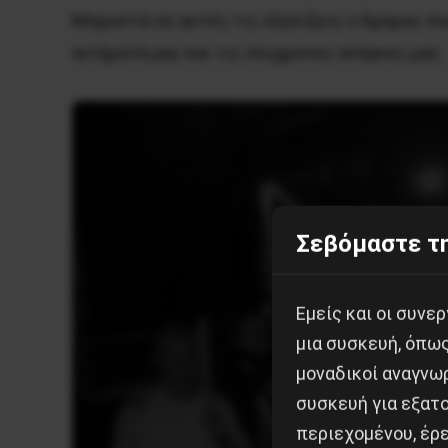
Μπροστά σε αυτές τις εξελίξεις ο δρόμος π
αιτήματά μας και τις σύγχρονες ανάγκες μας.
Σεβόμαστε τη
Εμείς και οι συν
μια συσκευή, όπω
μοναδικοί αναγνω
συσκευή για εξατο
περιεχομένου, έρ