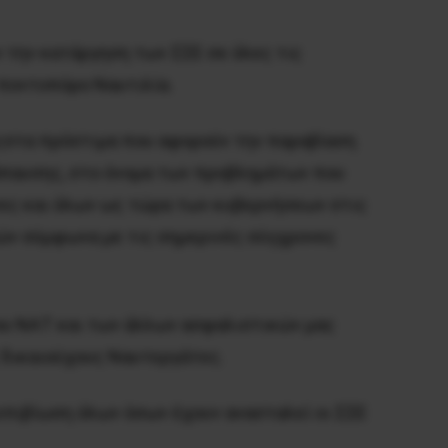
 την κατάργηση των ΣΣΕ σε όλες τις
 ποντοπόρο Ναυτιλία.
ςστα πρόστιμα που αφορούν την παραβίαση
νάπαυσης, στο όνομα των προβλημάτων που
νες και όλων ως τώρα των κυβερνήσεων στις
ιών σύμφωνα με τις σημερινές σύγχρονες
ου ΝΑΤ και των άλλων ασφαλιστικών μας
 δικαιούχους Ναυτεργάτες.
επιβίωση όλων όσων έχουν ανασταλεί οι ΣΣΕ