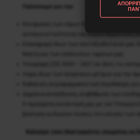
ΑΠΟΡΡΙΠ
Παλεύουμε για την:
ΠΑΝ
Κατάργηση των νόμων 4714/2020, 4150/2013,
ανταγωνιστικότητας και θίγουν θεμελιώδη Ν
Επαναφορά όλων των συνταξιοδοτικών μας δι
Ναύτη και των υπόλοιπων ταμείων μας.
Υπογραφή ΣΣΕ 2020 – 2021 σε όλες τις κατηγ
Λήψη όλων των αναγκαίων μέτρων για την άμ
Καθολική ιατροφαρμακευτική περίθαλψη για
Δημόσια εκπαίδευση, αναβάθμιση των υποδομ
Η πρόσφατη συνάντησή μας με τον Υπουργό Ε.
βούληση να δώσουν λύσεις στο σύνολο των 
Καλούμε τους Ναυτεργάτες ενωμένοι να δ