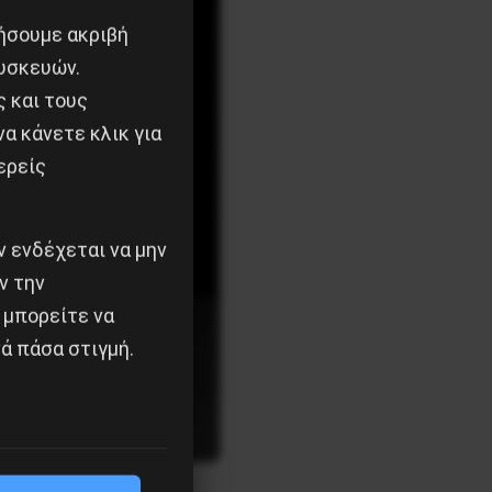
ιήσουμε ακριβή
υσκευών.
ς και τους
α κάνετε κλικ για
ερείς
 ενδέχεται να μην
ν την
 μπορείτε να
ά πάσα στιγμή.