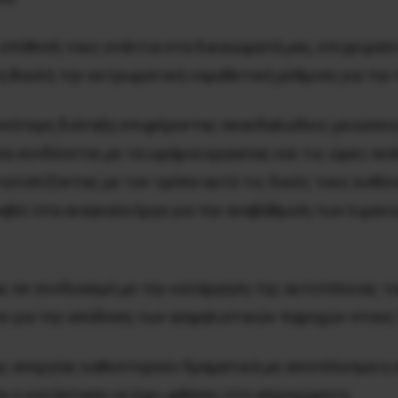
πίθεσή τους ενάντια στα δικαιώματά μας, επιχειρούν
η Βουλή την εκτρωματική νομοθετική ρύθμιση για την
εότερη διάταξη επιφέροντας σκανδαλώδεις μειώσει
ία συνδέονται με τα ωράρια εργασίας και τις ώρες α
ετατοπίζοντας με τον τρόπο αυτό τις δικές τους ευθύ
βεί στα αναγκαία έργα για την αναβάθμιση των λιμαν
ας σε συνδυασμό με την κατάργηση της αυτοτέλειας τ
νο για την απόδοση των ασφαλιστικών παροχών στους
ης ανεργίας καθυστερούν δραματικά με αποτέλεσμα η 
και η κατάσταση να έχει φθάσει στο απροχώρητο.