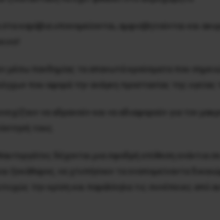
 στα καράβια υπονομεύονται, αμφισβητούνται και ακυ
κινο!
 εν μέσω πανδημίας τα απανωτά κρούσματα που σημει
λέγχων που αφορά την ανάγκη προστασίας της υγείας
υνεχίζουν να αδρανούν και να αδιαφορούν για τον μα
νόστησή τους.
Ναυτεργάτες δέχονται μια σφοδρή επίθεση ενάντια σε
 και ξεκάθαρος, να χτυπήσουν τα εναπομείναντα δικα
ιτυχώς την κρίση και παράλληλα τις συνέπειες από α