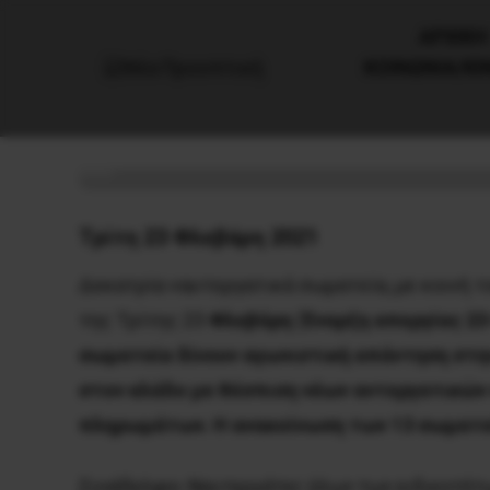
AΡΧΙΚΗ
ΚΟΙΝΩΝΙΑ/Κ
Κάλεσμα μάχης: Απεργία Ναυ
18 Φεβρουαρίου, 2021
Εργατικά
Τρίτη 23 Φλεβάρη 2021
Δεκατρία ναυτεργατικά σωματεία, με κοινή 
της Τρίτης 23
Φλεβάρη
(
Έναρξη απεργίας 23
σωματεία δίνουν αγωνιστική απάντηση στη
στον κλάδο με θέσπιση νέων αντεργατικώ
πληρωμάτων. Η ανακοίνωση των 13 σωματε
Συνάδελφοι Ναυτεργάτες όλων των ειδικοτήτ