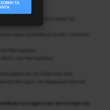
ΧΟΜΑΙ ΤΑ
ΑΝΤΑ
ρυθμίσεων που έγιναν στο όνομα της
κών νόμων, αυτοτέλεια του ΝΑΤ, του Οίκου
 τους Ναυτεργάτες.
ε όλους τους Ναυτεργάτες.
ικής βάσης και της διδακτέας ύλης.
βέρνηση δεν έχουν την παραμικρή πολιτική
 υπόθεση τα αιτήματα και την επιτυχία της