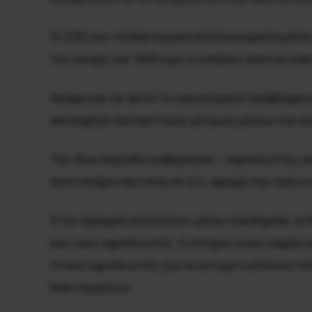
Οι ΣΣΕ και τα Ναυτεργατικά δικαιώματα μέσα
την ανοχή του ΥΕΝ έχει κτυπήσει παντού κόκ
Ακόμη και σε αυτό το υγειονομικό πρόβλημα
ανυπαρξία ουσιαστικών μέτρων, μέσων και ε
Την ίδια περίοδο κυβέρνηση – εφοπλιστές σ
ποντοπόρο ναυτιλία σε ό,τι αφορά την παλιν
Στην πραγματικότητα εν μέσω πανδημίας οι 
και τους εφοπλιστές. Ο στόχος είναι σαφής
στους εφοπλιστές για να αντιμετωπίσουν επ
Ναυτεργατών.