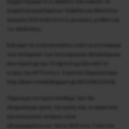
Συμμετέχουμε στις δράσεις που καλούν τα
σωματεία εργαζομένων Vodafon και Wind στην
απεργία 25/6 ενάντια στις μειώσεις μισθών και
τις απολύσεις.
Καλούμε σε κινητοποιήσεις ενάντια στο κόψιμο
των εκπομπών των λειτουργικών αλληλέγγυων,
Δευτέρα 6 μμ και Τετάρτη 6 μμ έξω από το
κτίριο της ΕΡΤ3 στη Λ. Στρατού (περισσότερα
http://biom-metal.blogspot.gr/2015/06/3.html).
Πορεία με κεντρικό σύνθημα “Δεν θα
πληρώσουμε εμείς την κρίση σας, οι εργατικές
και κοινωνικές ανάγκες είναι
αδιαπραγμάτευτες Τρίτη 30/6 στις 7 από την