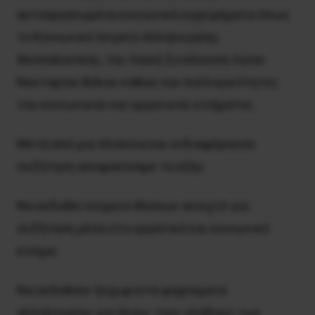
αυτοοργανωμένα κοινωνικά εγχειρήματα όπως
το Κοινωνικό Ιατρείο Αλληλεγγύης
Θεσσαλονίκης, την Λαϊκή Συνέλευση Αγίου
Νεκταρίου Βόλου καθώς και συλλογικότητες
του κοινωνικού και εργατικού κινήματος.
Μετά από μια πλούσια και ενδιαφέρουσα
συζήτηση αποφασίσαμε τα εξής:
Να εκδοθεί κείμενο θέσεων ανοιχτό για
συζήτηση μέσα στο εργατικό και κοινωνικό
κίνημα.
Να εκδοθούν ξεχωριστά ψηφίσματα
αλληλεγγύης για όλους τους κλάδους των