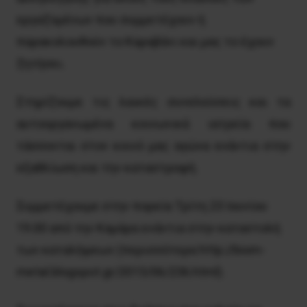
εργαζομένων που συμμετέχουν ή
παρακολουθούν το Καραβάνι και μας το έχουν
ζητήσει.
Στηρίζουμε τις λαικές συνελεύσεις και τα
αυτοοργανωμένα κοινωνικά ιατρεία που
τάσσονται στον κοινό μας αγώνα ενάντια στην
εξαθλίωση και την καταστροφή.
Συμμετέχουμε στην πορεία Τρίτη 23 Ιουνίου
19.00 από την Καμάρα ενάντια στην καταστολή
των καταλήψεων (περισσότερα http://biom-
metal.blogspot.gr/2015/06/236.html).