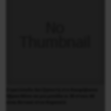
Στρατόπεδο Χατζηπεντή στο Κουφόβουνο
Έβρου:Μόνο σε μια μονάδα οι 30 στους 60
είναι θετικοί στον Κορονοϊό