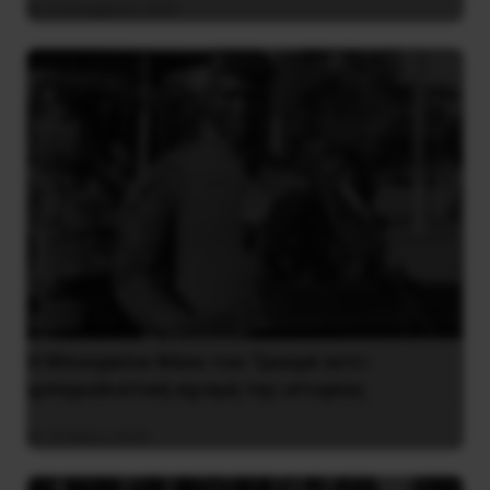
4 Δεκεμβρίου 2020
Η Μπουρκίνα Φάσο του Τραορέ αντι-
ιμπεριαλιστική σχισμή της ιστορίας
26 Μαΐου 2025