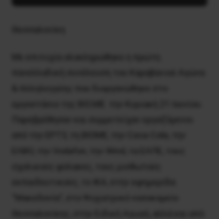
Θεσσαλονίκη
Με επιτυχία ολοκληρώθηκε η πρώτη
πανελλαδική συνέλευση του Καραβανιού Αγώνα
& Αλληλεγγύης που διοργανώθηκε στο
εργοστάσιο της ΒΙΟ.ΜΕ. την Κυριακή 21 Ιουνίου.
Παρεβρέθησαν και συμμετείχαν εργαζόμενοι
από την ΕΡΤ3, τη ΒΙΟΜΕ, την Coca-Cola, την
ΕΛΒΟ, την Vodafon, την Wind, τα ΕΛΠΕ, τους
σχολικούς φύλακες, τους μισθωτούς
εκπαιδευτικούς, το ΙΚΑ, στην εφημερίδα
“Μακεδονία”, στο Ψυχιατρικό νοσοκομείο
Θεσσαλονίκης, στην Ειδική Αγωγή, αλλά και από