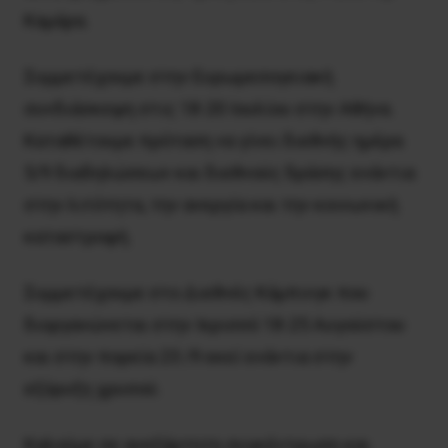
Καμάρα.
Συμμετέχουμε στην Ευρωμεσογειακή
συνδιάσκεψη στις 18-20 Ιουλίου στην Αθήνα.
Καταθέτουμε πρόταση να γίνει διεθνής ημέρα
5/9 διαδηλώσεων και διεθνούς δράσης ενάντια
στην λιτότητα, την ανεργία και την κοινωνική
καταστροφή.
Συμμετέχουμε στο Διεθνές Κάμπινγκ που
διοργανώνεται στην Ιερισσό 18-25 Αυγούστου
και στην πορεία 23 /9 εκεί ενάντια στην
εξόρυξη χρυσού.
Καλούμε σε ανεξάρτητη συγκέντρωση και