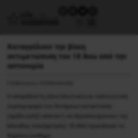
Καταγγέλουν την βίαιη
αντιμετώπιση του 18 Άνω από την
αστυνομία
6 Φεβρουαρίου, 2020
Καταστολή
Η απαράδεκτη, εξευτελιστική και ταπεινωτική
συμπεριφορά των δυνάμεων καταστολής
(ομάδα ΔΙΑΣ) απέναντι σε θεραπευόμενους της
Μονάδας Απεξάρτησης 18 ΑΝΩ προκάλεσε το
δημόσιο αίσθημα.