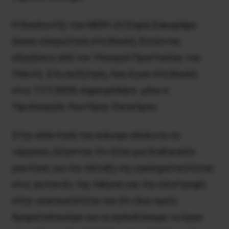
Η Βουλευτής του ΜΕΡΑ 25 Σοφία Σακοράφα
έκανε επερώτηση στη Βουλή, ζητώντας
εξηγήσεις από τον Υπουργό Προστασίας του
Πολίτη. Στη συζήτηση, που έγινε στη Βουλή
στις 17/1/2020, παρευρέθηκε μόνο ο
Υφυπουργός Λευτέρης Οικονόμου.
Στην απάντησή του κάλυψε απόλυτα τα
«όργανα», λέγοντας ότι ήταν μια διαδικασία
ρουτίνας για την πάταξη της εγκληματικότητας
στις γειτονιές της Αθήνας και την επιστροφή
στην «κανονικότητα» και ότι όλοι εμείς
δραματοποιούμε για να εμποδίσουμε το έργο