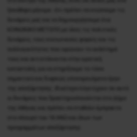
στο κέντρο της Αθήνας, δίνει σε όλους μας ένα
ξεκάθαρο μήνυμα : ότι πρέπει να ενώσουμε τις
δυνάμεις μας και να δημιουργήσουμε ένα
ΚΟΙΝΩΝΙΚΟ ΜΈΤΩΠΟ με όλες τις πολιτικές
δυνάμεις, τους κοινωνικούς φορείς και τις
συλλογικότητες που υψώνουν το ανάστημά
τους και αντιστέκονται στην κρατική
καταστολή, για να στηρίξουμε το τόσο
σημαντικό και διαρκώς υπονομευόμενο έργο
της απεξάρτησης. Ιδιαίτερο λόγο έχουν σε αυτό
οι δυνάμεις που δραστηριοποιούνται στο Δήμο
της Αθήνας και πρέπει να σταθούν έμπρακτα
στο πλευρό του 18 ΑΝΩ και όλων των
προγραμμάτων απεξάρτησης