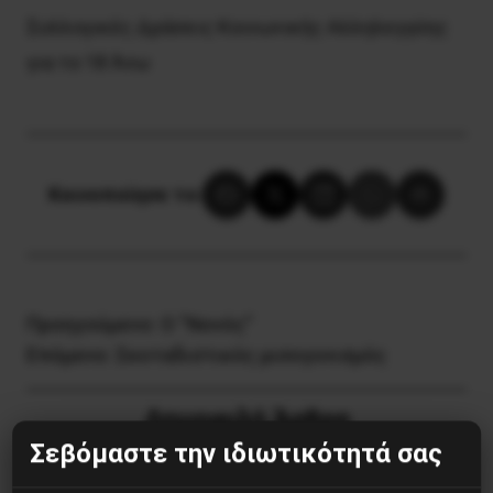
Συλλογικές Δράσεις Κοινωνικής Αλληλεγγύης
για το 18 Άνω
Κοινοποίησε το:
Προηγούμενο:
Ο ”Νονός”
Επόμενο:
Σκοταδιστικός μισογυνισμός
Δημοφιλή Άρθρα
Σεβόμαστε την ιδιωτικότητά σας