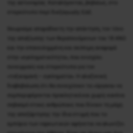
της αστυνομίας. Καταλήγοντας, βεβαίως, στο
στερεότυπο περί διεξαγωγής ΕΔΕ.
Θεωρούμε απαράδεκτη την απάντηση, τον τόνο
της απαξίωσης των θεραπευόμενων του 18 ΑΝΩ
και την επανειλημμένη και σκόπιμη αναφορά
στην «εγκληματικότητα», που ενισχύει
συνειρμούς και στερεότυπα για τον
«τοξικομανή – εγκληματία». Η αλαζονική
διαβεβαίωση ότι θα συνεχίσουν τα «όργανα» να
συμπεριφέρονται προκλητικά και χωρίς κανένα
σεβασμό στους ανθρώπους που δίνουν τη μάχη
της απεξάρτησης την ίδια στιγμή που το
εμπόριο των ναρκωτικών αφήνεται να αλωνίζει