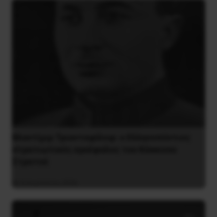
Βλαντίμιρ Τριανταφίλοφ: ο Ελληνοπόντιος
στρατιωτικός εγκέφαλος του Κόκκινου
Στρατού
8 Αυγούστου 2026