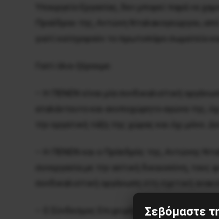
Υπουργείο Εργασίας, δεν μπορεί παρά να χαμ
Προέδρου της, Αντώνη Νταλακογεώργου, από τ
γιατί κατηγορούν το πρωτοπόρο σωματείο κ
Γιατί όλοι ξέρουμε:
– Η ΠΕΝΕΝ είναι μία συνδικαλιστική οργάνωσ
αταλάντευτο και ανυποχώρητο αγώνα της, όχι
την εργατική τάξη της χώρας και όχι μόνο. 
– Η ΠΕΝΕΝ και ο Πρόεδρός της, Αντώνης Ντ
συνεργασία με την αστική δικαιοσύνη, τους 
συνδικαλιστική οργάνωση στη σχετική ανακο
Σεβόμαστε τη
– Ο Σύνδεσμος Επιχειρήσεων Επιβατηγού Ναυτ