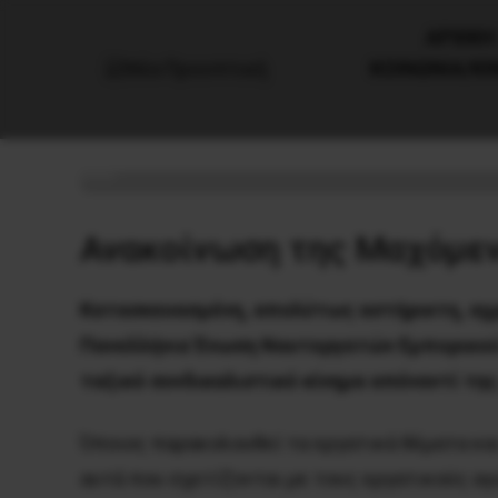
AΡΧΙΚΗ
ΚΟΙΝΩΝΙΑ/Κ
Κάτω τα χέρια από την ΠΕΝΕΝ
18 Ιανουαρίου, 2024
Εργατικά
Ανακοίνωση της Μαχόμεν
Κατασκευασμένη, απολύτως αστήρικτη, αχρεί
Πανελλήνια Ένωση Ναυτεργατών Εμπορικού
ταξικό συνδικαλιστικό κίνημα απέναντί της
Όποιος παρακολουθεί τα εργατικά θέματα και
αυτά που σχετίζονται με τους εργατικούς αγ