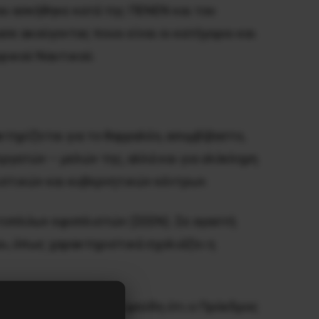
ου ασκήθηκε κατά της ΠΕΝΕΝ και του
ε ακούγοντας ποιοι είναι οι κατήγοροι και
ρικού Ναυτικού.
κτηρίζεται για το θαρραλέο, ασυμβίβαστο,
ργατών – μελών της, αλλά και για ολόκληρη
λιστικών και κυβερνητικών κέντρων.
τοπλόων εφοπλιστών (ΣΕΕΝ). Σε αγαστή
α», όπως χαρακτηριστικά σχολιάζει η
γέλλει με αναίσχυντα ψεύδη ότι ο Πρόεδρος