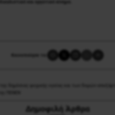
ικαλιστικό και εργατικό κίνημα.
Κοινοποίησε το:
 της δημόσιας ψυχικής υγείας και των δομών απεξάρ
της ΠΕΝΕΝ
Δημοφιλή Άρθρα