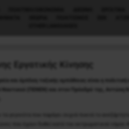
ΠΟΛΙΤΙΚΉ/ΟΙΚΟΝΟΜΊΑ
ΔΙΕΘΝΗ
ΕΡΓΑΤΙΚΑ
ΙΝΗΜΑΤΑ
ΘΕΩΡΙΑ
ΠΟΛΙΤΙΣΜΟΣ
ΕΕΚ
ΑΤΖ
OTHER LANGUAGES
 και τον Πρόεδρό της Αντώνη Νταλακο
ης Εργατικής Κίνησης
α και έμπλεη ταξικής εμπάθειας είναι η πολιτική 
 Ναυτικού (ΠΕΝΕΝ) και στον Πρόεδρό της, Αντώνη 
.
 τα γεγονότα που παράγει συχνά-πυκνά το ανεξάρτητο, 
ώνες που έχουν δοθεί κατά του εκτρωματικού νόμου 4