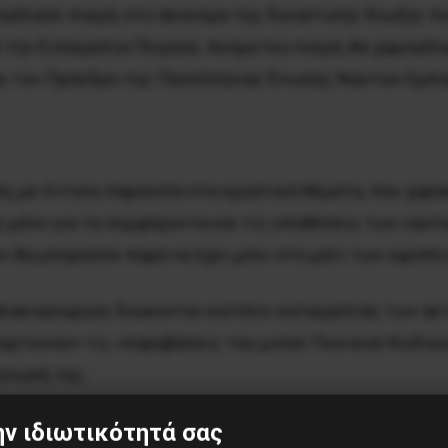
ογέλασε πικρά, στο άκουσμα της δικαστικής δίωξης π
ην Εισαγγελία Πειραιά. Ακόμα πιο πικρά, θα χαμογέλασ
αι τον Πρόεδρο της Πανελλήνιας Ένωσης Ναυτών Εμπο
η, με έντονη παρουσία στα εργατικά θέματα, που χαρα
 μόνο για τα συμφέροντα και τις υποθέσεις των ναυτε
Δεν θα μπορούσε παρά να έχει μπει στο μάτι των εφοπ
αλακογεώργος διώκονται κατόπιν καταγγελίας των ακ
φορτώνουν τις «παραβάσεις του μισού Ποινικού Κώδικ
ίνωσή της.
ν ιδιωτικότητά σας
ιλίας, δια του Προέδρου και Γ. Γραμματέα του, καταγ