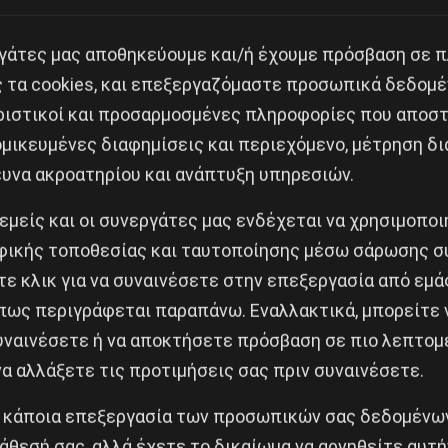
ων δρομολογίων των πλοίων, που είτε ματαιώθηκαν, 
υργία των κοινόχρηστων συγκοινωνιακών μέσων και δη
εργάτες μας αποθηκεύουμε και/ή έχουμε πρόσβαση σε 
κοφάντες, κατά τη διάρκεια της 24ωρης απεργίας στι
ς τα cookies, και επεξεργαζόμαστε προσωπικά δεδομέ
ς, την οποία είχαν κηρύξει όλες οι τριτοβάθμιες και
ριστικοί και προσαρμοσμένες πληροφορίες που αποστ
μικευμένες διαφημίσεις και περιεχόμενο, μέτρηση δι
ευνα ακροατηρίου και ανάπτυξη υπηρεσιών.
 μπήκε στο στόχαστρο αφεντικών και κυβερνητικών λακέ
 εμείς και οι συνεργάτες μας ενδέχεται να χρησιμοπο
οι ίδιες οι ναυτιλιακές εταιρείες είχαν βγάλει ανακοι
ικής τοποθεσίας και ταυτοποίησης μέσω σάρωσης σ
ε κλικ για να συναινέσετε στην επεξεργασία από εμά
πως περιγράφεται παραπάνω. Εναλλακτικά, μπορείτε ν
έρες πριν, και οι όροι με τους οποίους προέβη σε αυτ
συναινέσετε ή να αποκτήσετε πρόσβαση σε πιο λεπτομ
. Ας μη ξεχνάμε με τι μένος ξεσπάθωσαν μέσα στη Βο
α αλλάξετε τις προτιμήσεις σας πριν συναινέσετε.
ίας αυτής.
 κάποια επεξεργασία των προσωπικών σας δεδομένων
λείψει την προκηρυγμένη απεργία της 6/6/2021, όπως
άθεσή σας, αλλά έχετε το δικαίωμα να αρνηθείτε αυτή