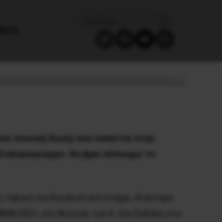
ΈΝΤΑ
γεώργο
και ποινική δίωξη που ασκείται στην
Νταλακογεώργο. Θα βρει σύσσωμο το
ταξικό, συνδικαλιστικό κίνημα, ιδιαίτερα
808/2021, επί θητείας του Κ. Χατζηδάκη στο