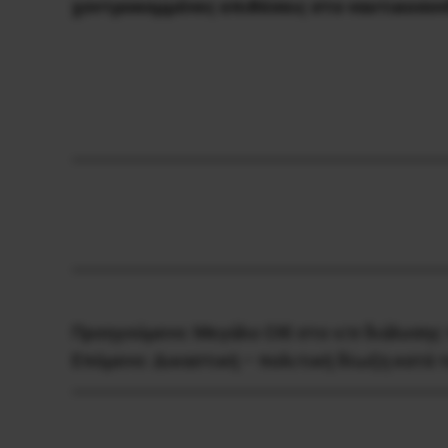
χοντροκομμένες επιθέσεις στο ναυτικοσυνδ
Προηγούμενο:
Μεγάλο ΟΧΙ στο ν/σ διάλυσης
Επόμενο:
Δικαστική – πολιτική δίωξη κατά 