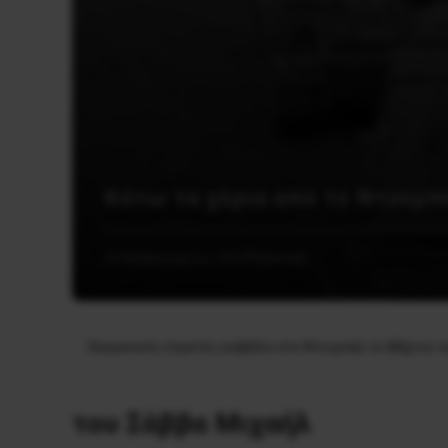
Κάτω τα χέρια από το Ντονμπ
24 Φεβρουαρίου, 2022
Πολιτική
Ουκρανικός στρατός εισβάλει στο Ντονμπάς το Μάρτιο τ
του Σάββα Μιχαήλ