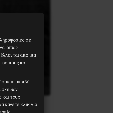
πληροφορίες σε
να, όπως
έλλονται από μια
αφήμισης και
ιήσουμε ακριβή
υσκευών.
ς και τους
α κάνετε κλικ για
ερείς