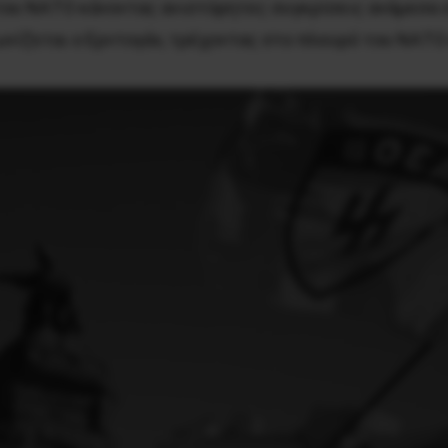
του ΝΑΤΟ κάνοντας ανιστόρητες συγκρίσεις ανάμεσα σ
γκωνίζεται ο Ερντογάν, τρέχοντας στο πλευρό του ΝΑΤΟ 