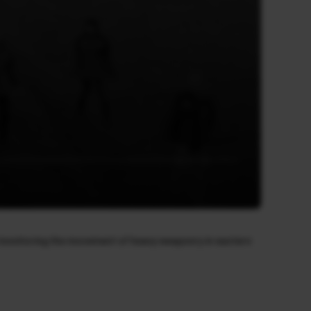
onitoring the movement of heavy weaponry in eastern