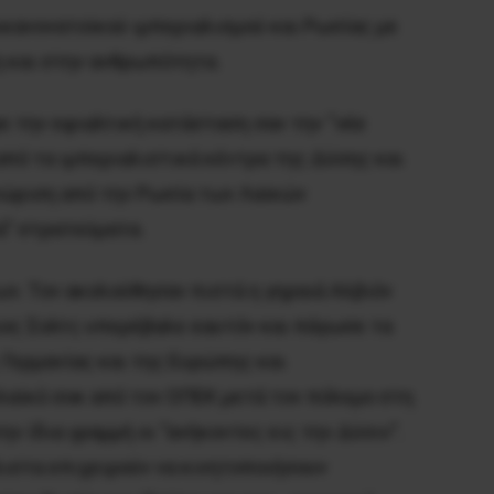
κανονατοϊκού ιμπεριαλισμού και Ρωσίας με
η και στην ανθρωπότητα.
 την εφιαλτική κατάσταση σαν την “
νέα
από τα ιμπεριαλιστικά κέντρα της Δύσης και
νώριση από την Ρωσία των Λαϊκών
ά” στρατεύματα.
ν. Τον ακολούθησαν πιστά η γηραιά Αλβιόν
ιος Σολτς υπερέβαλε εαυτόν και πάγωσε τα
 Γερμανίας και της Ευρώπης και
ελαϊκό σοκ από τον ΟΠΕΚ μετά τον πόλεμο στη
 ίδια γραμμή οι “ανήκοντες εις την Δύσιν”.
λιστα επιχειρούν να κινητοποιήσουν