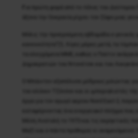
Γ
ια πρώτη φορά από το τέλος του Δεύτερου 
άξονα την Ουκρανία ρίχνει τον ζόφο μιας γ
Μόλις την προηγούμενη εβδομάδα ο γενικός 
κανονικότητα
”(!). Λίγες μέρες μετά, τα τύμ
τα ελεγχόμενα ΜΜΕ, καθώς ο Πούτιν ανάγγει
Δημοκρατιών του Ντονέτσκ και του Λουγκάνσ
Ο Μπάιντεν εξαπέλυσε μύδρους μιλώντας για 
του κλόουν Τζόνσον και οι ιμπεριαλιστές τ
έργα για τον αγωγό αερίου Nord East 2, παγώ
καταφέρνοντας ένα ενεργειακό πλήγμα που, ε
Μέση Ανατολή το 1973 και τις εκρηκτικές πο
Μαζί και ο πάντα πρόθυμος κι αναμενόμενος