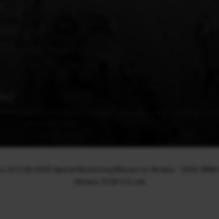
άς!
ου 2015 |By
OSCE Special Monitoring Mission to Ukraine
–
OSCE SMM m
Ukraine
,
CC BY 2.0
,
Link