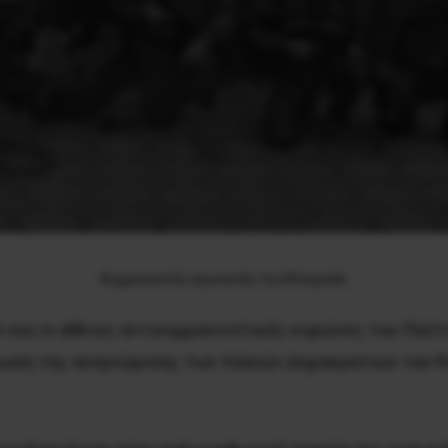
Κομμουνιστές αγωνιστές του Ντονμπάς
 και οι άθλιες αντικομμουνιστικές κορώνες του Πούτι
νωση της αναγνώρισης των Λαϊκών Δημοκρατιών του Ντ