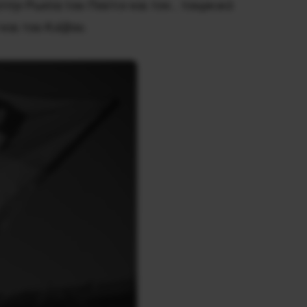
την Ρωσία του Πούτιν και τον… τουρκικό
και του Κιέβου.