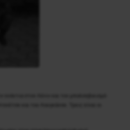
ν ενάντια στον Λένιν και τον μπολσεβικισμό
ονέτσκ και του Λουγκάνσκ. Τρεις είναι οι