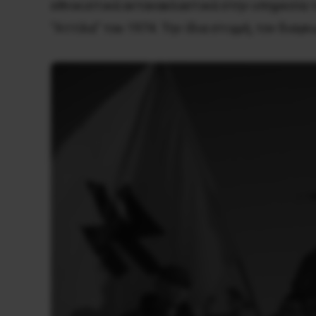
εθνικιστικά αντανακλαστικά στην υπηρεσία 
“Αττίλα” του 1974. Την ίδια στιγμή, τον δια