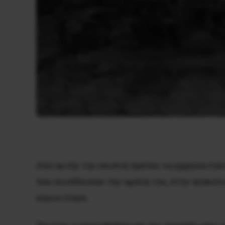
Από αυτήν την σκοπιά πρέπει να ερμηνευτούν
που συνόδευσαν την ομιλία του, στην ανακοί
κύριοι λόγοι.