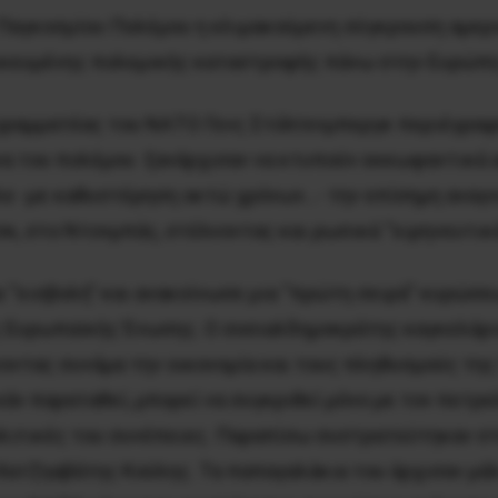
Παγκοσμίου Πολέμου η κλιμακούμενη σύγκρουση αμερι
ενικευμένης πολεμικής καταστροφής πάνω στην Ευρώπ
γραμματέας του ΝΑΤΟ Γενς Στόλτενμπεργκ περιέγραφε
πανα του πολέμου ξανάρχισαν να κτυπούν εκκωφαντικά 
λε -με καθυστέρηση οκτώ χρόνων…- την επίσημη αναγ
κ, στο Ντονμπάς, στέλνοντας και ρωσικά “ειρηνευτικ
“εισβολή” και ανακοίνωσε μια “πρώτη σειρά” κυρώσεω
ής Ευρωπαϊκής Ένωσης. Ο σοσιαλδημοκράτης καγκελάρ
νοντας συνάμα την οικονομία και τους πληθυσμούς της
άν παραταθεί, μπορεί να συγκριθεί μόνο με τον πετρ
λιτικές του συνέπειες. Παραπίσω συστρατεύτηκαν στην
 Χατζηαβάτης Κούλης. Τα παπαγαλάκια του άρχισαν μά