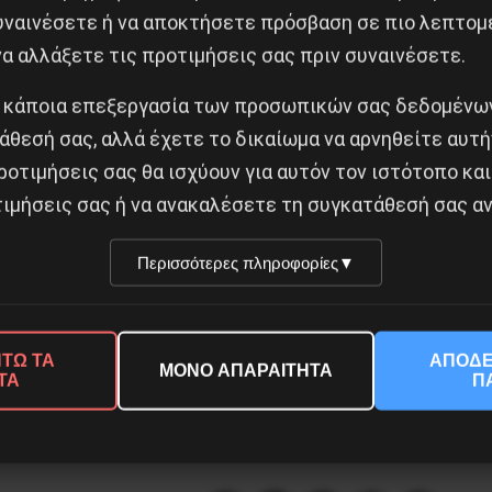
συναινέσετε ή να αποκτήσετε πρόσβαση σε πιο λεπτομ
ργήθηκε. Εξάλλου, πριν την αύξηση του κατώτατου, ο 
α αλλάξετε τις προτιμήσεις σας πριν συναινέσετε.
μείωση 15% στον κατώτατο μισθό… Διόλου τυχαία, η Νέ
του κατώτατου μισθού.
 κάποια επεξεργασία των προσωπικών σας δεδομένων
άθεσή σας, αλλά έχετε το δικαίωμα να αρνηθείτε αυτή
 Δεξιάς, αν και εφόσον επανέλθει στην κυβερνητική ε
ροτιμήσεις σας θα ισχύουν για αυτόν τον ιστότοπο και
οφάσισε η κυβέρνηση του ΣΥΡΙΖΑ – δείχνει πως καμί
ιμήσεις σας ή να ανακαλέσετε τη συγκατάθεσή σας αν
εί να επιτευχθεί αν το ίδιο το κράτος-αφού περάσει
βασικούς πυλώνες…
Περισσότερες πληροφορίες
▼
ΤΩ ΤΑ
ΑΠΟΔΕ
ΜΟΝΟ ΑΠΑΡΑΙΤΗΤΑ
ΤΑ
Π