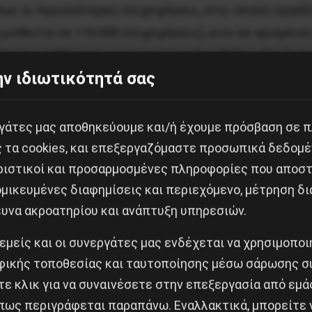
ως οι περισσότερες επιχειρήσεις, στις οποίες εργάζ
μισθωτοί σε 110.000 επιχειρήσεις), είτε σε ορισμέν
άσισε η κυβέρνηση για τον περασμένο Φεβρουάριο), ε
ν ιδιωτικότητά σας
α μισθούς και εισφορές που προέκυψαν από την αύξησ
ικαιούχων της αύξησης, είτε των συναδέλφων τους π
εργάτες μας αποθηκεύουμε και/ή έχουμε πρόσβαση σε 
ς τα cookies, και επεξεργαζόμαστε προσωπικά δεδομέ
αι πως η αύξηση του κατώτατου μισθού που αποφάσισε
ριστικοί και προσαρμοσμένες πληροφορίες που αποστ
σίζει η κυβέρνηση αυξήσεις που θα πρέπει να δώσουν 
μικευμένες διαφημίσεις και περιεχόμενο, μέτρηση δι
ευνα ακροατηρίου και ανάπτυξη υπηρεσιών.
 εμείς και οι συνεργάτες μας ενδέχεται να χρησιμοπο
 καμία διάθεση να κάνουν κάτι τέτοιο. Αυτό φάνηκε κα
ικής τοποθεσίας και ταυτοποίησης μέσω σάρωσης σ
 οποία οι επιχειρηματίες δεν πρέπει να δώσουν αύξ
ε κλικ για να συναινέσετε στην επεξεργασία από εμά
.
πως περιγράφεται παραπάνω. Εναλλακτικά, μπορείτε ν