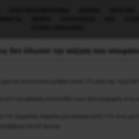
ΠΟΛΙΤΙΚΉ/ΟΙΚΟΝΟΜΊΑ
ΔΙΕΘΝΗ
ΕΡΓΑΤΙΚΑ
ΙΝΗΜΑΤΑ
ΘΕΩΡΙΑ
ΠΟΛΙΤΙΣΜΟΣ
ΕΕΚ
ΑΤΖ
OTHER LANGUAGES
εις δεν έδωσαν την αύξηση που αποφάσι
υ μικτού κατώτατου μισθού κατά 11% από την 1η/2/201
η αντί για αύξηση στα έσοδά τους από εισφορές στις
του Υπ. Εργασίας έπρεπε μία αύξηση κατά 11% στις μικ
επιβάλλονται επ΄αυτών.