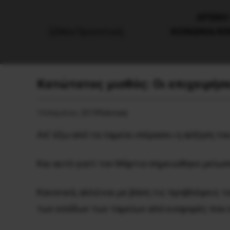
AΡΧΙΚΗ
ΚΟΙΝΩΝΙΑ/Κ
Κατώτατος μισθός: Οι επιχειρήσ
14 Απριλίου, 2019
Πολιτική
Απ’ έξω από τα ταμεία «πέρασε» η αύξηση το
Και αυτό γιατί τον Μάρτιο σημειώθηκε μείωσ
Κανονικά, αλλά και με βάση τις προβλέψεις 
των εσόδων των ταμείων από εισφορές που 