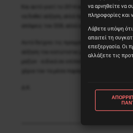
να αρνηθείτε να 
Και αυτό γιατί το 2014 αυτό το επίδομα κατα
πληροφορίες και ν
να δοθεί αύξηση, αλλά πρέπει να επιβληθεί 
απόψεις του ΣΕΒ, αλλά ούτε για την αύξηση 
Λάβετε υπόψη ότι
απαιτεί τη συγκατ
Αυτό δείχνει τις πραγματικές προθέσεις της
επεξεργασία. Οι π
αύξηση του κατώτατου μισθού –την οποία απ
αλλάξετε τις προτ
μαζών -ειδικά σε επίπεδο μισθών – δεν μπορ
χέρια του τα μέσα παραγωγής, ειδικά τους 
Δ.Κ.
ΑΠΟΡΡΙΠ
ΠΑΝ