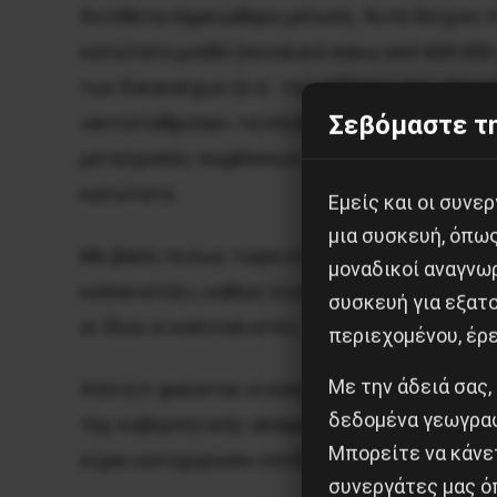
Αντίθετα σημειώθηκε μείωση. Αυτό δείχνει π
κατώτατο μισθό (συνολικά πάνω από 600.000 
των δικαιούχων (σ.σ.: της αύξησης που αποφ
Σεβόμαστε τη
«αντιστάθμισαν» τα επιπλέον «βάρη» τους γι
μετατροπές συμβάσεων είτε των ίδιων των δ
κατώτατο.
Εμείς και οι συν
μια συσκευή, όπω
Με βάση τα έως τώρα στοιχεία, αποδεικνύετ
μοναδικοί αναγνω
κοπανιστός», καθώς είναι ένα θέμα να αποφα
συσκευή για εξατο
οι ίδιοι οι καπιταλιστές.
περιεχομένου, έρ
Με την άδειά σας,
Από ό,τι φαίνεται οι καπιταλιστές δεν έχουν
δεδομένα γεωγραφ
της κυβερνητικής απόφασης, σύμφωνα με την
Μπορείτε να κάνετ
είχαν κατοχυρώσει επίδομα τριετίας το 2012
συνεργάτες μας ό