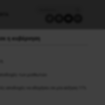
ΈΝΤΑ
σε η κυβέρνηση
9.
 αποδοχές των μισθωτών.
τές αποδοχές να οδηγήσει σε μία αύξηση 11%