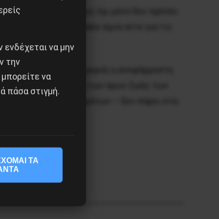
ερείς
ΣΕΒ είχε διαμηνύσει πως όχι μόνο δεν πρέπει
α Δημοκρατία δεν έβγαλε άχνα ούτε για τις
 ενδέχεται να μην
ν την
ξουσία. Από την άλλη μεριά, η ανεφάρμοστη
 μπορείτε να
α σημαντική βελτίωση των όρων ζωής των
ά πάσα στιγμή.
 στα χέρια των εργαζομένων – δεν πάρει στα
ΧΟΜΑΙ ΤΑ
ΑΝΤΑ