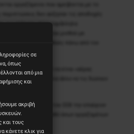
ονται εργαζόμενοι που αμείβονται με το
ες περιπτώσεις δεν αύξησαν τις αποδοχές
ίτε τις αύξησαν αλλά παράλληλα
η του μικτού κατώτατου μισθού με
ου αμείβονταν με μισθούς πάνω από τον
πληροφορίες σε
να, όπως
 η κυβέρνηση μπορεί να είναι «αέρας
έλλονται από μια
οι καπιταλιστές και ένα άλλο να τις δώσουν
αφήμισης και
ιήσουμε ακριβή
ι από την ανακοίνωση του ΣΕΒ την επαύριον
υσκευών.
ηση στον κατώτατο μισθό όσων εργαζομένων
ς και τους
α κάνετε κλικ για