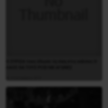
O ΣYPIZA τους έδωσε τη νίκη στις κάλπες O
ΛAOΣ ΘA TOYΣ PIΞEI ME AΓΩNEΣ
3 Σεπτεμβρίου 2019