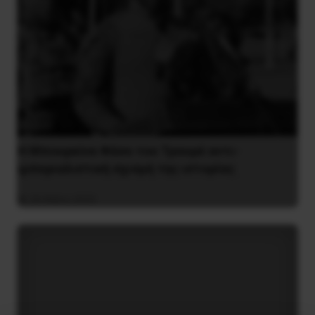
Η Μπουρκίνα Φάσο του Τραορέ αντι-
ιμπεριαλιστική σχισμή της ιστορίας
26 Μαΐου 2025