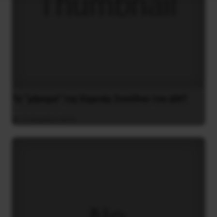
Το “μήνυμα” της Εαρινής Συνόδου του ΔΝΤ
14 Απριλίου 2019