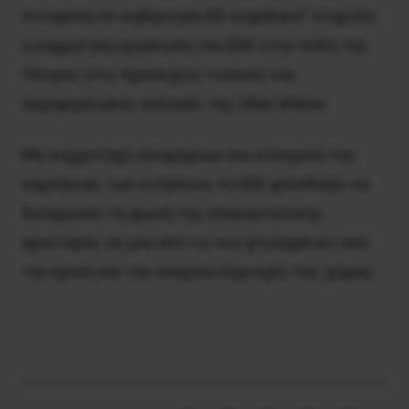
Ανταρσία σε κυβέρνηση-ΕΕ-κεφάλαιο” στηρίζει
η κομματική οργάνωση του ΕΕΚ στην πόλη της
Πάτρας στις προσεχείς τοπικές και
περιφερειακές εκλογές της 26ης Μαΐου.
Με συμμετοχή υποψηφίων και ενίσχυση της
καμπάνιας των κινήσεων, το ΕΕΚ φιλοδοξεί να
δυναμώσει τη φωνή της επαναστατικής
αριστεράς σε μια από τις πιο χτυπημένες από
την κρίση και την ανεργία περιοχές της χώρας.