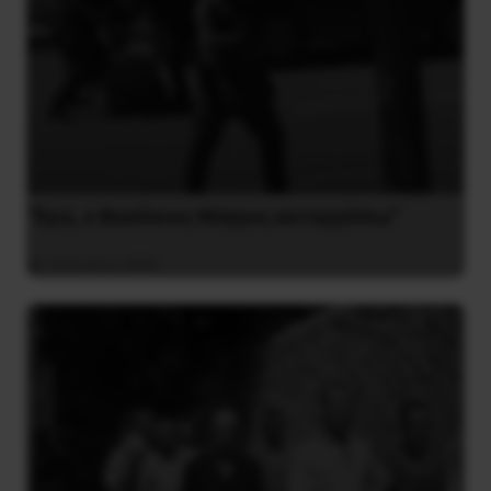
“Εγώ, ο Βασίλειος Μάγγος καταγγέλλω”
16 Ιουλίου 2020