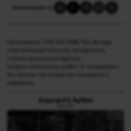
Κοινοποίησε το:
Προηγούμενο:
ΓΣEE KAI ΠAME Πώς θα πάμε
στην ανασυγκρότηση ενός ανεξάρτητου,
ταξικού εργατικού κινήματος;
Επόμενο:
Κατώτατος μισθός: Οι επιχειρήσεις
δεν έδωσαν την αύξηση που αποφάσισε η
κυβέρνηση
Δημοφιλή Άρθρα