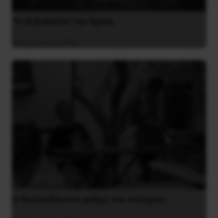
Το ΑΙ βαθαίνει την Κρίση
4 Αυγούστου 2026
Η Φινλανδία στο ρυθμό του πολέμου