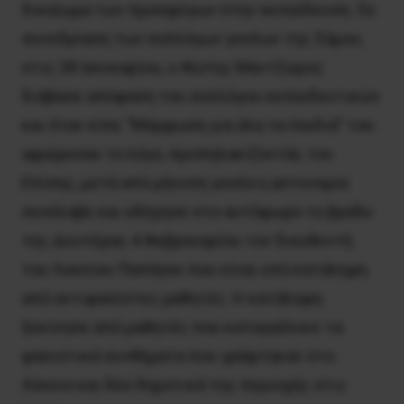
δικαίωμα των προσφύγων στην εκπαίδευση. Σε
συνεδρίαση των συλλόγων γονέων της Σάμου,
στις 28 Ιανουαρίου, ο Φώτης Μαντζώρος
διάβασε απόφαση του συλλόγου εκπαιδευτικών
και όταν είπε “Μόρφωση για όλα τα παιδιά” του
αφαίρεσαν το λόγο, προπηλακίζοντάς τον.
Επίσης, μετά από μήνυση γονέα η αστυνομία
συνέλαβε και οδήγησε στο αυτόφωρο το βράδυ
της Δευτέρας 4 Φεβρουαρίου τον διευθυντή
του Λυκείου Παπάγου που είναι υπό κατάληψη
από αντιφασίστες μαθητές. Η κατάληψη
ξεκίνησε από μαθητές που καταγγέλουν τα
φασιστικά συνθήματα που γράφτηκαν στο
Λύκειο και δύο δημοτικά της περιοχής στις