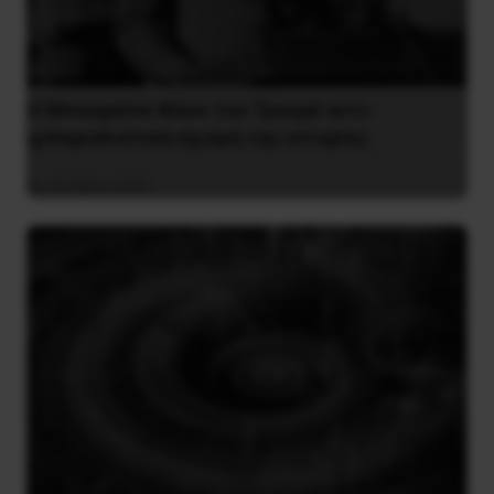
Η Μπουρκίνα Φάσο του Τραορέ αντι-
ιμπεριαλιστική σχισμή της ιστορίας
26 Μαΐου 2025