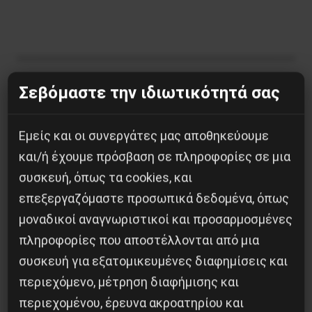
Σεβόμαστε την ιδιωτικότητά σας
Κοινοποίησε το:
Εμείς και οι συνεργάτες μας αποθηκεύουμε
και/ή έχουμε πρόσβαση σε πληροφορίες σε μια
συσκευή, όπως τα cookies, και
Προηγούμενο:
ΟΤΑ-ΑΙΓΑΛΕΩ: ΕΡΓΑΤΙΚΗ ΝΙΚΗ
Επόμενο:
επεξεργαζόμαστε προσωπικά δεδομένα, όπως
Αναταραχή στους εργασιακούς
χώρους από την αύξηση του κατώτατου μισθού
μοναδικοί αναγνωριστικοί και προσαρμοσμένες
πληροφορίες που αποστέλλονται από μια
Δημοφιλή Άρθρα
συσκευή για εξατομικευμένες διαφημίσεις και
περιεχόμενο, μέτρηση διαφήμισης και
περιεχομένου, έρευνα ακροατηρίου και