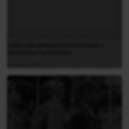
Διδάκτορας μαθηματικών στο Παρίσι ο
Αλέξανδρος Γιωτόπουλος
16 Ιουλίου 2021