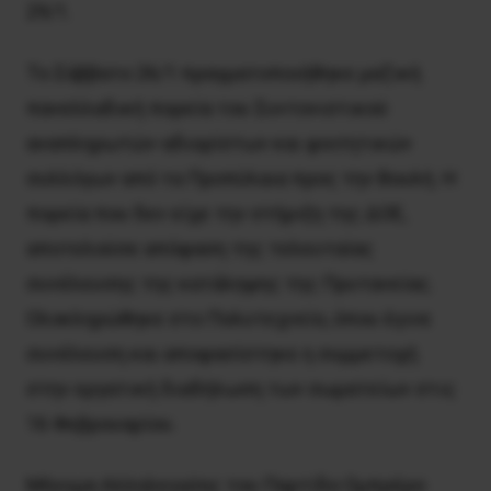
29/1.
Το Σάββατο 26/1 πραγματοποιήθηκε μαζική
πανελλαδική πορεία του Συντονιστικού
αναπληρωτών-αδιορίστων και φοιτητικών
συλλόγων από τα Προπύλαια προς την Βουλή. Η
πορεία που δεν είχε την στήριξη της ΔΟΕ,
αποτελούσε απόφαση της τελευταίας
συνέλευσης της κατάληψης της Πρυτανείας.
Ολοκληρώθηκε στο Πολυτεχνείο, όπου έγινε
συνέλευση και αποφασίστηκε η συμμετοχή
στην εργατική διαδήλωση των σωματείων στις
16 Φεβρουαρίου.
Μήνυμα Αλληλεγγύης του Παρτίδο Ομπρέρο