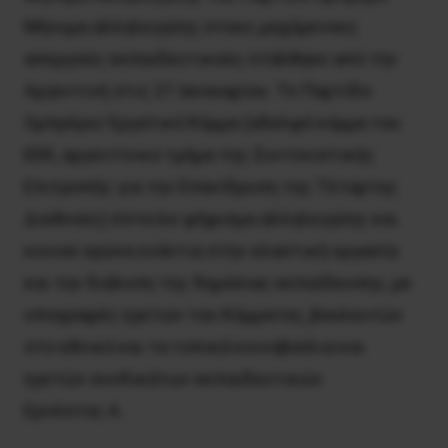
Μήνυμα αλληλεγγύης στους μαχόμενους
απεργούς εκπαιδευτικούς στάλθηκε από την
Αργεντινή στις 21 Ιανουαρίου. Το Παρτίδο
Ομπρέρο/ Εργατικό Κόμμα (αδελφό κόμμα του
ΕΕΚ, αργεντίνικο τμήμα της Συντονιστικής
Επιτροπής για την Επανίδρυση της Τέταρτης
Διεθνούς) έστειλε ψήφισμα αλληλεγγύης και
κοινού αγώνα ενάντια στην ελαστική εργασία
και την διάλυση της δημόσιας εκπαίδευσης, με
υπογραφές ηγετών του Κόμματος, βουλευτών
στο εθνικό και τα τοπικά κοινοβούλια και
ηγετών συνδικάτων εκπαιδευτικών.
Ερνέστος Α.