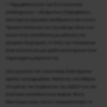
– Παρεμβάσεις) και του Συντονιστικού
αναπληρωτών – αδιόριστων (Παρεμβάσεις-
ανένταχτοι) φώναξαν συνθήματα ενάντια στο
Προσοντολόγιο και για την κάλυψη όλων των
κενών στην εκπαίδευση με μαζικούς και
μόνιμους διορισμούς. Η πύλη του Υπουργείου
ήταν κλειστή και μια ομάδα αστυνομικών ήταν
παραταγμένη μπροστά της.
Δύο γεγονότα του τελευταίου διαστήματος
πρέπει να αναφερθούν. Φασίστες επιτέθηκαν
στο μέλος του Συμβουλίου της ΑΔΕΔΥ και του
Συλλόγου εκπαιδευτικών Ικαρίας Φώτη
Μαντζώρο, λόγω του ότι υπερασπίστηκε το