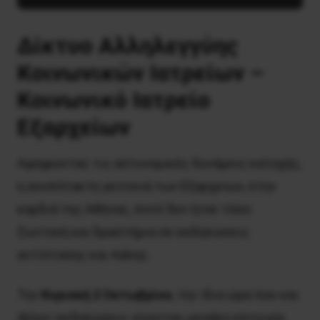
Δίκτυο Αλληλεγγύης
Κοινωνικών Ιατρείων –
Κοινωνικό Ιατρείο
Εξαρχείων
Αψηφώντας τις αστυνομικές δυνάμεις κατοχής,
η ανυπότακτη γειτονιά των Εξαρχείων, στην
καρδιά της Αθήνας, ποτέ δεν ήταν τόσο
ζωντανή και δραστήρια σε εκδηλώσεις
αντίστασης και πάλης.
Την
Κυριακή 2 Οκτωβρίου
, την ίδια ώρα που και
άλλες εκδηλώσεις γίνονταν, μεγάλη επιτυχία