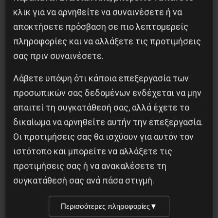
Κοινοποίησε το:
κλικ για να αρνηθείτε να συναινέσετε ή να
αποκτήσετε πρόσβαση σε πιο λεπτομερείς
πληροφορίες και να αλλάξετε τις προτιμήσεις
σας πριν συναινέσετε.
Προηγούμενο:
Κάλεσμα στο Δικαστικό Μέγαρο
Ρεθύμνου για το εργοδοτικό έγκλημα με θύμα
Λάβετε υπόψη ότι κάποια επεξεργασία των
τον Μανώλη Αφράτη
προσωπικών σας δεδομένων ενδέχεται να μην
Επόμενο:
Το δολάριο πυροδοτεί το ενδεχόμενο
απαιτεί τη συγκατάθεσή σας, αλλά έχετε το
μιας ευρωπαϊκής στιγμής “Lehman Brothers”
δικαίωμα να αρνηθείτε αυτήν την επεξεργασία.
στον ορίζοντα
Οι προτιμήσεις σας θα ισχύουν για αυτόν τον
ιστότοπο και μπορείτε να αλλάξετε τις
Δημοφιλή Άρθρα
προτιμήσεις σας ή να ανακαλέσετε τη
συγκατάθεσή σας ανά πάσα στιγμή.
Περισσότερες πληροφορίες
▼