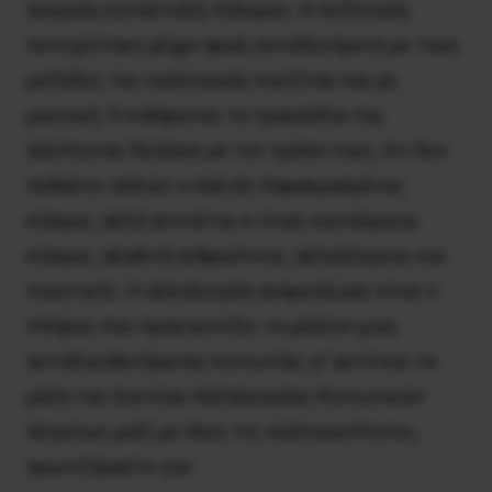
ανεργία, καταστολή, πόλεμος. Η συζήτηση
συνεχίστηκε μέχρι αργά, συνοδευόμενη με τους
μεζέδες της συλλογικής κουζίνας και με
μουσική. Η κιθάρα και τα τραγούδια της
Δέσποινας δείξανε με τον τρόπο τους, ότι δεν
πεθαίνει απλώς ο παλιός παρακμασμένος
κόσμος, αλλά γεννιέται κι ένας καινούργιος
κόσμος, αληθινά ανθρώπινος, αλληλέγγυος και
ποιητικός. Η αλληλεγγύη ανάμεσά μας είναι ο
σπόρος που προεικονίζει το μέλλον μιας
αυτοδιευθυνόμενης κοινωνίας γι’ αυτό και τα
μέλη του Δικτύου Αλληλεγγύης Κοινωνικών
Ιατρείων, μαζί με όλες τις συλλογικότητες,
αγωνιζόμαστε για: