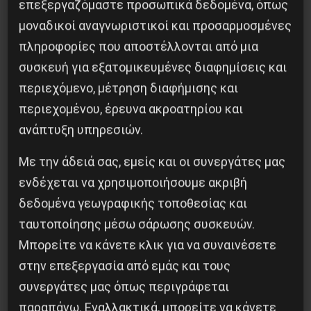
τους «από κάτω», όλες τις μορφές αντίστασης
επεξεργαζόμαστε προσωπικά δεδομένα, όπως
στον ψυχικό και το σωματικό θάνατο που
μοναδικοί αναγνωριστικοί και προσαρμοσμένες
πληροφορίες που αποστέλλονται από μια
επιβάλει ο καπιταλισμός στην παρακμή του,
συσκευή για εξατομικευμένες διαφημίσεις και
δημιουργώντας έτσι ένα μεγάλο ποτάμι
περιεχόμενο, μέτρηση διαφήμισης και
κοινωνικής ανατροπής και απελευθέρωσης.
περιεχομένου, έρευνα ακροατηρίου και
ανάπτυξη υπηρεσιών.
• Για τη δημιουργία των όρων κατάργησης της
ψυχικής και κοινωνικής αλλοτρίωσης.
Με την άδειά σας, εμείς και οι συνεργάτες μας
ενδέχεται να χρησιμοποιήσουμε ακριβή
• Για την πανανθρώπινη χειραφέτηση.
δεδομένα γεωγραφικής τοποθεσίας και
ταυτοποίησης μέσω σάρωσης συσκευών.
Β.Κ.
Μπορείτε να κάνετε κλικ για να συναινέσετε
στην επεξεργασία από εμάς και τους
συνεργάτες μας όπως περιγράφεται
παραπάνω. Εναλλακτικά, μπορείτε να κάνετε