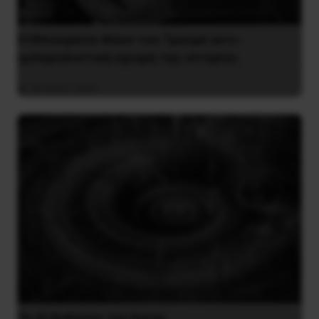
Η Μπουρκίνα Φάσο του Τραορέ αντι-
ιμπεριαλιστική σχισμή της ιστορίας
26 Μαΐου 2025
Το ΑΙ βαθαίνει την Κρίση