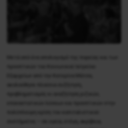
Μετά από ένα απολογισμό της πορείας και των
προοπτικών του Κοινωνικού Ιατρείου
Εξαρχείων από την Κατερίνα Μάτσα,
ακολούθησε πλούσια συζήτηση,
προβληματισμός κι αναζήτηση ριζικών,
επαναστατικών λύσεων και προοπτικών στην
πολύπλευρη κρίση του καπιταλιστικού
συστήματος – σε υγεία, στέγη, ακρίβεια,