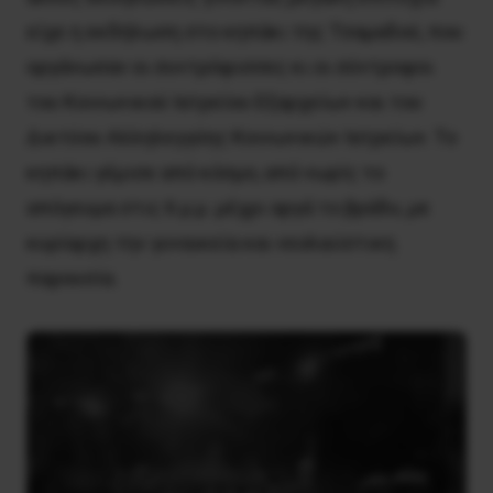
είχε η εκδήλωση στο κηπάκι της Τσαμαδού, που
οργάνωσαν οι συντρόφισσες κι οι σύντροφοι
του Κοινωνικού Ιατρείου Εξαρχείων και του
Δικτύου Αλληλεγγύης Κοινωνικών Ιατρείων. Το
κηπάκι γέμισε από κόσμο, από νωρίς το
απόγευμα στις 6 μ.μ. μέχρι αργά το βράδυ, με
κυρίαρχη την γυναικεία και νεολαιίστικη
παρουσία.