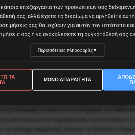
 κράτους και μιας σημαντικής επένδυσης του ESF».
 κάποια επεξεργασία των προσωπικών σας δεδομένων
άθεσή σας, αλλά έχετε το δικαίωμα να αρνηθείτε αυτή
Δικτύου «ΑΡΓΩ» υπογράφει, εκ μέρους όλων των ΜΚΟ ψ
ροτιμήσεις σας θα ισχύουν για αυτόν τον ιστότοπο και
ιμήσεις σας ή να ανακαλέσετε τη συγκατάθεσή σας αν
 την άκρως τραγελαφικού χαρακτήρα τηλεφωνική γραμμή
Περισσότερες πληροφορίες
▼
, παραλείποντας, όμως, να αναφέρει την παραχώρηση,
γνωστό ίδρυμα Σταύρος Νιάρχος, στους φορείς του «ε
ΤΩ ΤΑ
ΑΠΟΔΕ
ΜΟΝΟ ΑΠΑΡΑΙΤΗΤΑ
ΤΑ
Π
στραμμένες από τις πυρκαγιές περιοχές, στη Β. Εύβοια
αι ότι παρέχουν οι ΜΚΟ ψυχικής υγείας, αρκεί η εμπει
ι επί πληρωμή σε κάποια κέντρα ημέρας των ΜΚΟ αυτ
την απαίτηση για την παρακράτηση των συντάξεων τ
ν ως επίσημη εφαρμογή), αλλά και το πλούσιο ιστορι