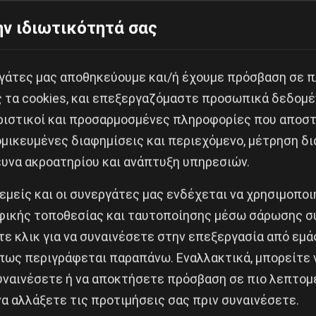
θετηθεί από τις μνημονιακές κυβερνήσεις, οι οποίες 
ν ιδιωτικότητά σας
πρόσφατα νομοθετημένη ανάθεση των ακούσιων νοσηλε
εργάτες μας αποθηκεύουμε και/ή έχουμε πρόσβαση σε 
ς τα cookies, και επεξεργαζόμαστε προσωπικά δεδομέ
 ψυχικής υγείας) βγήκε, ως ήταν αναμενόμενο, σε υπ
ριστικοί και προσαρμοσμένες πληροφορίες που αποστ
ν Ιωαννίνων (αλλά και αλλού). Να θυμίσουμε μόνο, εν
μικευμένες διαφημίσεις και περιεχόμενο, μέτρηση δι
 αυτού. Την επιστολή τους στον επίτροπο Εργασίας κ
ευνα ακροατηρίου και ανάπτυξη υπηρεσιών.
νημονίων που είχαν πρόσφατα ξεκινήσει, με την οποία
 εμείς και οι συνεργάτες μας ενδέχεται να χρησιμοπο
 Επίτροπε, όπως είναι παγκοσμίως γνωστό, η Ελλάδα α
ικής τοποθεσίας και ταυτοποίησης μέσω σάρωσης σ
κτύου «ΑΡΓΩΣ» θα συμμετάσχουμε ενεργά στην Εθνική 
ε κλικ για να συναινέσετε στην επεξεργασία από εμά
σφαλίζοντας ταυτόχρονα την ποιότητα των υπηρεσιών
πως περιγράφεται παραπάνω. Εναλλακτικά, μπορείτε ν
συναινέσετε ή να αποκτήσετε πρόσβαση σε πιο λεπτομ
α αλλάξετε τις προτιμήσεις σας πριν συναινέσετε.
Ψυχαργώς από την δημοσιονομική προσαρμογή και το Μ