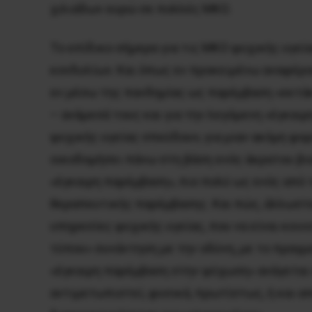
χιλιάδων ευρώ σε πολλές ΜΚΟ.
Το επίδικο σήμερα για τις ΜΚΟ ψυχικής υγεία
κονδυλίων. Και όπως εν προκειμένω αναφέρου
εν μέσω της πανδημίας ως παρέμβαση «εκτάκτ
– ανάμεσά τους και για την λεγόμενη «έγκαι
ψυχικής υγείας σπεύδουν, για μιαν ακόμη φ
οικοδομήσει πάνω στη βάση ενός άκρατου βιο
«έγκαιρη παρέμβαση», πιο πολύ ως ενός από 
θεραπευτικής παρέμβασης. Και πώς, άλλωστε,
υπηρεσίες ψυχικής υγείας, που να είναι κοιν
τύπου» συνάντηση με την οδύνη, με το πραγμ
«έγκαιρη παρέμβαση στην ψύχωση» ανάγεται 
αντιμετωπιστεί, φυσικά, πρωτίστως, ή και α