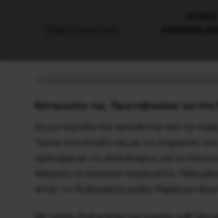
AΡΧΙΚΗ
ΚΟΙΝΩΝΙΑ/Κ
“Κολεγιές” της Πανεπιστημια
27 Σεπτεμβρίου, 2022
Υγεία
Καταγγελία της Πρωτοβουλίας για ένα 
Σε μια περίοδο που προωθείται από την κυβ
Υγείας στο σύνολό του, με τις υπηρεσίες το
πρόκυψαν με τις αποκαλύψεις για τα τεκταινό
θάπρεπε να περάσουν ασχολίαστα. Πόσο μάλλ
αυτές τις διαδικασίες μείξης δημόσιου/ιδι
Με τρόπο, διαδικασίες και λογικές καθ’ όλα 