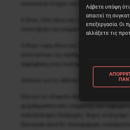
κοινωνικού στόχου του Ελληνικού κοινωνικού
Λάβετε υπόψη ότι
απαιτεί τη συγκατ
Ο ίδιος, τότε όπως και τώρα, πρόεδρος του 
επεξεργασία. Οι π
υποστήριξη των μνημονίων.
αλλάξετε τις προτ
Ο ίδιος τώρα, όπως και τότε, μιλά γι’ αυτή
επιπτώσεων της πανδημίας στην ψυχική υγεία
παρέμβαση, ενός εκατομμυρίου ευρώ, από το 
ΑΠΟΡΡΙΠ
ΠΑΝ
Αλλά και για τις «βόλτες» των ΜΚΟ στις κατε
Όσο για τις «δωρεάν υπηρεσίες» που υποτίθετ
ψυχοθεραπευτικές υπηρεσίες που παρέχοντα
πολυπλόκαμες διαδρομές. Χωρίς να ξεχνάμε 
ξεκίνησαν αλλά δε τελεσφόρησε, τουλάχιστο