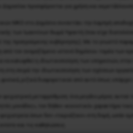
ου Δημοσίου προσφέρονται για χρήση και εκμετάλλευσ
ικών ΜΚΟ στο Δημόσιο συναντάει την λαμπρή αποδοχή
ικής των Ιωαννίνων Θωμά Υφαντή (που είχε διατελέσε
 της προηγούμενης κυβέρνησης). Με το γνωστό παραμύθι
η από τον ονομαζόμενο «στενό δημόσιο» τομέα των κρ
α να καλυφθεί η ιδιωτικοποίηση των υπηρεσιών, στην 
η στη σειρά την ιδιωτικοποίηση των σχέσεων εργασία
 φυσικά, ριζικά διαφορετικού από αυτό όπως υπάρχει
 ψυχιατρική μεταρρύθμιση: ένα μεγάλο μέρος αυτού τ
νητές μονάδες», τον δήθεν «κοινοτικό» χαρακτήρα τους
ψυχιατρεία όσων δεν «ταιριάζουν» στη δομή, ωσάν εμ
 ενίοτε και τις καθηλώσεις.