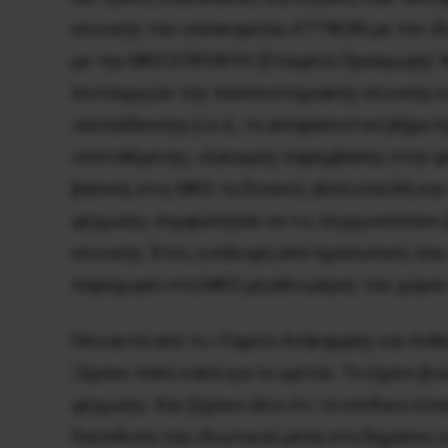
κλινικής του νοσοκομείου ΑΤΤΙΚΟΝ με τον ιδ
με την ΜΚΟ ΕΠΡΟΨΥΗ (Εταιρεία Προαγωγής Ψυ
λειτουργιών της πανεπιστημιακής κλινικής κ
«εκπαίδευσης») κ.ά., το αποφασιστικό βήμα 
υποτιθέμενης, «έγκαιρης παρέμβασης στην ψύ
βασικά, στις ΜΚΟ τα δίνουν), αλλά επειδή κα
ψύχωση», συμφώνησαν να τις συγχωνεύσουν β
κλινικής. Έτσι, η κάλυψη από προσωπικό, που
παραχωρεί στη ΜΚΟ μεγάλο μέρος του χώρου τ
Όλα αυτά από το «Ταμείο Ανάκαμψης και Ανθε
Ξέρουν πολύ καλά για το «μετά». Το έχουν βι
ψύχωση». Και ξέρουν όλοι ότι το επίδικο είν
διείσδυση του ιδιωτικού μέσα στο δημόσιο, 