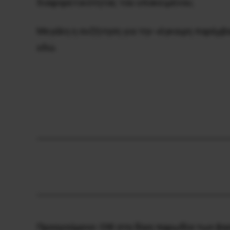
διαφορετικότητας του υποκειμένου;
Μεγάλη η συζήτηση για την «έγκαιρη παρέμβ
εδώ.
Προηγούμενο:
OXI στη δίκη παρωδία των βα