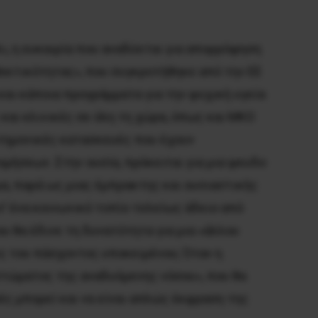
λι, η ευκαιρία που αναδύεται για απορρόφηση
θεκτικότητας», που συγκροτήθηκε από την ΕΕ
αι κάποια προγράμματα για την ψυχική υγεία
και κλινικές σε όλη τη χώρα, όπως και ΜΚΟ
στημονικές κατασκευές που έχουν
ήσεων. Στην ουσία, πρόκειται για μια ψευδο
α, παρά ως μιας έμπρακτης και ουσιαστικής
’ ένα κοινωνικό τοπίο τελείως άδειο από
ου θα έδινε τη δυνατότητα για μια «άλλου
ες του πάσχοντος υποκειμένου; Όταν η
πτώματος της αναδυόμενης νόσου», που θα
ές μπορεί και να είναι απλώς έκφραση της