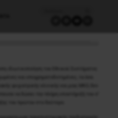
ΈΝΤΑ
 ΜΚΟ
οπη ιδιωτικοποίηση του Εθνικού Συστήματος
εχωμένες και υποχρηματοδοτημένες, τα όσα
ακής ψυχιατρικής κλινικής και μιας ΜΚΟ, δεν
πευσε να δώσει την πλήρη υποστήριξή του σ’
αξης του πρώτου στο δεύτερο.
υνεργασία μιας πανεπιστημιακής παιδιατρικής