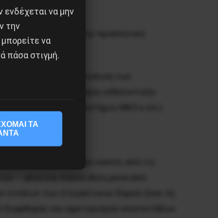
 ενδέχεται να μην
ν την
υχικής υγείας, αυτή την προκλητική
 μπορείτε να
ά πάσα στιγμή.
 10306 για την αντιμετώπιση των
 μετά από μια ολιγόμηνη «εθελοντική»
γχειρήματος» (πανεπιστήμιο, ΜΚΟ κ.λπ.).
ΧΟΜΑΙ ΤΑ
ΑΝΤΑ
, στο Μάτι κ.λπ.
ρία που μπορεί να έχει κανείς από τις
ών – αλλά και πολλά άλλα μέσα από
ων ενοίκων των στεγαστικών δομών (που τη
κό διαφθοράς και σφετερισμού εκατοντάδων