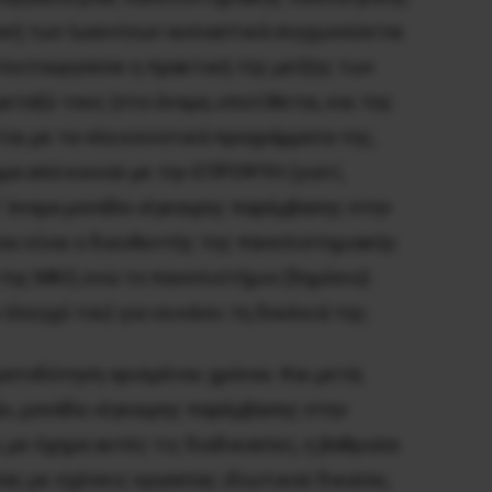
νική των Ιωαννίνων ουσιαστικά συγχωνεύεται
 λειτουργούσε η πρακτική της μείξης των
ταξύ τους (στο όνομα, υποτίθεται, και της
ται με τα νέα κοινοτικά προγράμματα της,
μα από κοινού με την ΕΠΡΟΨΥΗ (γιατί,
ατ’ όνομα μονάδα «έγκαιρης παρέμβασης στην
ου είναι ο διευθυντής της πανεπιστημιακής
 της ΜΚΟ, ενώ το πανεπιστήμιο (δημόσιο)
λεγχό του) για να κάνει τη δουλειά της.
ματοδότηση ορισμένου χρόνου. Και μετά;
ιά», μονάδα «έγκαιρης παρέμβασης στην
 με όχημα αυτές τις διαδικασίες, η βαθμιαία
ας με σχέσεις εργασίας ιδιωτικού δικαίου,