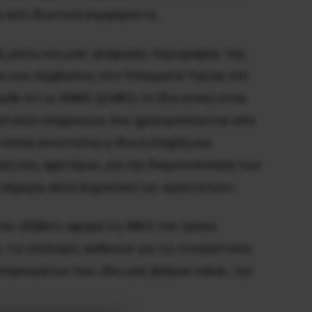
η από ιδιωτικά συμφέροντα.
, μέσω και μιας γλαφυρής περιγραφής της,
ι και σύμβουλος στο Υπουργείο Υγείας επί
 ότι οι ΑΜΚΕ (ή ΜΚΟ, το ίδιο είναι) είναι
ατικών υπηρεσιών, που χρησιμοποιείται από
οποία συνίσταται η ίδια η ύπαρξη και
ς) και, αφετέρου, για την δαιμονοποίηση των
 σήμερα, αλλά Δημοσίου) ως «κρατιστών».
ου «δήθεν» αφορά τις ΜΚΟ, τον τρόπο
, τις επιλογές ασθενών για τις στεγαστικές
πορευμάτων που «δεν μας βγήκαν καλά», την