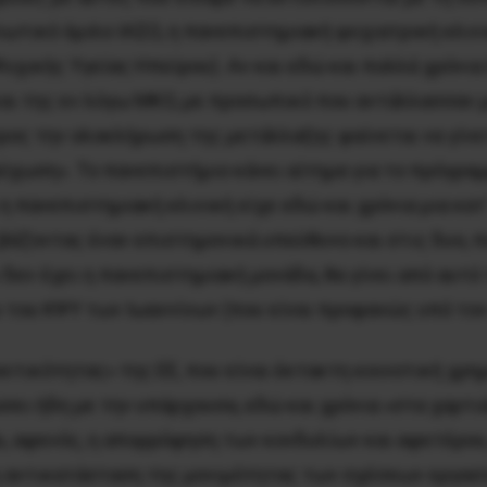
ιωτικό όμιλο ΙΑΣΩ, η πανεπιστημιακή ψυχιατρική κλι
χικής Υγείας Ηπείρου). Αν και εδώ και πολλά χρόνια
αι της εν λόγω ΜΚΟ, με προσωπικό που αντάλλασσαν με
προς την ολοκλήρωση της μετάλλαξης φαίνεται να γίνε
χωση». Το πανεπιστήμιο κάνει αίτημα για το πρόγραμ
ι η πανεπιστημιακή κλινική είχε εδώ και χρόνια μια κ
άζοντας έναν επιστημονικά υπεύθυνο και στις δυο, π
 δεν έχει η πανεπιστημιακή μονάδα, θα γίνει από αυτό
ου ΚΨΥ των Ιωαννίνων (που είναι προφανώς υπό τον έ
κτικότητας» της ΕΕ, που είναι έκτακτη κοινοτική χρη
ώσει ήδη με την υπάρχουσα, εδώ και χρόνια «στα χαρτ
αι, αφενός, η απορρόφηση των κονδυλίων και αφετέρου,
η αντικατάσταση της μονιμότητας των σχέσεων εργασί