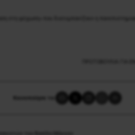
αση στη ψύχωση» που διατυμπανίζουν η πανεπιστημιακ
ΠΡΩΤΟΒΟΥΛΙΑ ΓΙΑ Ε
Κοινοποίησε το:
σανιστών του Βασίλη Μάγγου