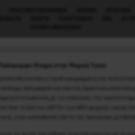
ΠΟΛΙΤΙΚΉ/ΟΙΚΟΝΟΜΊΑ
ΔΙΕΘΝΗ
ΕΡΓΑΤΙΚΑ
ΙΝΗΜΑΤΑ
ΘΕΩΡΙΑ
ΠΟΛΙΤΙΣΜΟΣ
ΕΕΚ
ΑΤΖ
OTHER LANGUAGES
κής Ψυχιατρικής Κλινικής Ιωαννίνων με
Πολύμορφο Κίνημα στην Ψυχική Υγεία
έρνηση Μητσοτάκη η προδιαγεγραμμένη και ποικιλότρ
υ σκόπιμα, από μακρού και παντού, δραστικά υποστελ
μενα στα Ιωάννινα, με τις κολλεγιές της πανεπιστημι
ον που το Δίκτυο «ΑΡΓΩ» των ΜΚΟ ψυχικής υγείας έσ
ωτικού, στην κατεύθυνση πάντα της προϊούσας μετάλλ
όμοιες με αυτές που είδαμε να εκτυλίσσονται με τη σ