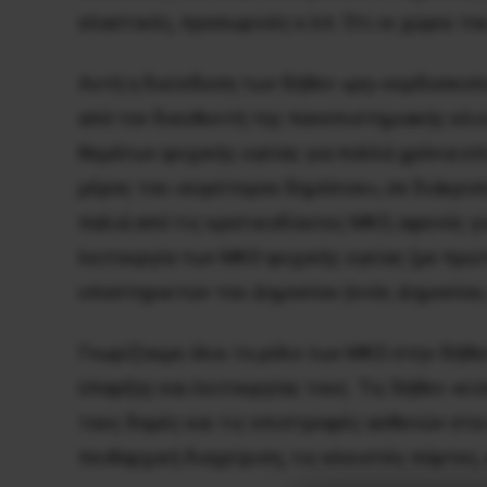
ελαστικές, προσωρινές κ.λπ. Ότι οι χώροι τ
Αυτή η διείσδυση των δήθεν «μη» κερδοσκοπ
από τον διευθυντή της πανεπιστημιακής κλιν
θεμάτων ψυχικής υγείας για πολλά χρόνια επί
μέρος του «ευρύτερου δημόσιου», σε διάκρισ
παλιά από τις κρατικοδίαιτες ΜΚΟ, αφενός γι
λειτουργία των ΜΚΟ ψυχικής υγείας (με πρώτ
υποστηρικτών του Δημοσίου (ενός Δημοσίου,
Γνωρίζουμε όλοι το ρόλο των ΜΚΟ στην δήθεν
ύπαρξης και λειτουργίας τους. Τις δήθεν «κι
τους δομές και τις επιστροφές ασθενών στα 
πειθαρχική διαχείριση, τις κλειστές πόρτες,