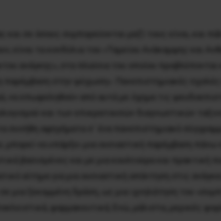
ς και σε όσους συμπορεύονται μαζί τους είναι, και πά
ν, είναι τα κονδύλια του «Ταμείου Ανάκαμψης και Αν
ου ανάγκης», στα πλαίσια του οποίου προβλέπονται κ
ρη παρέμβαση στην ψύχωση». Πανεπιστημιακές σχολές 
ορά, να επωφεληθούν από αυτά με όχημα τις ψευδοεπι
λογισμού και των επικρατουσών διαγνωστικών ταξινομ
τα συνήθη αφηγήματα σ΄ ένα πανεπιστημιακό σύγγραμμ
 μπορεί να υπάρξει μια ουσιαστική παρέμβαση πάνω σ
οτικά βασισμένες και με μια κουλτούρα και πρακτική π
ατικό αίτημα για μια ουσιαστική απάντηση στις ανάγκ
σε μια ξεκομμένη δράση, ως μια ιχνηλάτηση του «συμ
ποκλειστικά, φαρμακευτικά; Ενώ, μάλιστα, μερικές φορ