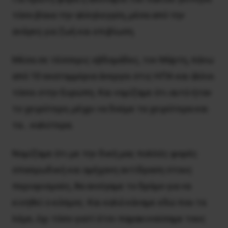
τόσο βίαια την αλληλεγγύη, μέσα από την
ανάγκη για ζωή και επιβίωση.
Μέσα σε τέσσερις εβδομάδες, τον Μάρτη, πάνω
από 10 εκατομμύρια άνεργοι στις ΗΠΑ και άλλοι
τόσοι στην Ευρώπη. Και νομίζαμε ότι αυτό ήταν
το χειρότερο, μέχρι να δούμε τα χειρότερα και
τα… καλύτερα.
Νομίζαμε ότι με την δική μας πολλές φορές
σπασμωδική και αμήχανη αντίδραση στους
περιορισμούς, θα ανοίγαμε το δρόμο για να
κινηθεί ο κόσμος. Και καλά κάναμε εδώ που τα
λέμε, όχι τόσο γιατί έτσι παρακινούσαμε τους