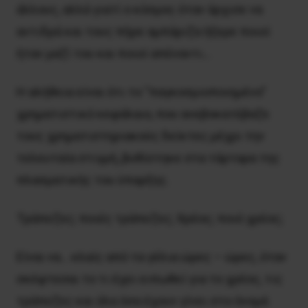
άλλους, αλλά γιατί ο κόσμος όταν άρχισε να
αντιδρά και τους πήρε αμπάριζα ήξερε ποιοί
ήταν μαζί του και ποιοί απέναντι…
Η αλήθεια είναι ότι το “παγκοσμιοποιημένο”
χρηματιστικό κεφάλαιο, που ανεβοκατέβαζε
τους χρηματιστηριακούς δείκτες μέχρι την
τελευταία στιγμή, βυθίστηκε στα τάρταρα της
πλασματικής του ύπαρξης.
Τράπεζες; ποιές τράπεζες; Χρέος; ποιό χρέος;
Είναι να… κλαίς από τα γέλια ώρες – ώρες, όταν
σκέφτεσαι το τι έχει ειπωθεί για το χρέος, τις
τράπεζες και όλα όσα έχουν γίνει στο όνομά