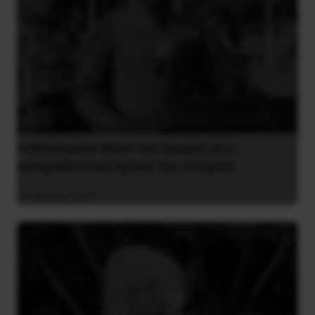
Η Μπουρκίνα Φάσο του Τραορέ αντι-
ιμπεριαλιστική σχισμή της ιστορίας
26 Μαΐου 2025