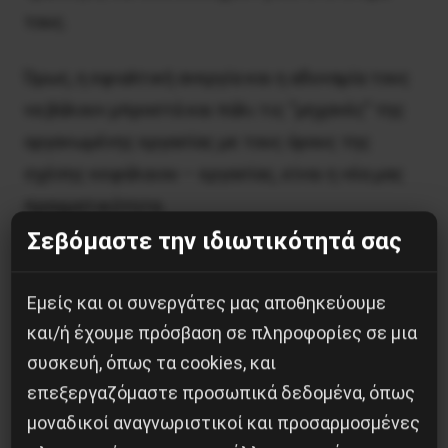
τους.
Όμως, η εφιαλτική ανεργία και η αδυναμία τους
να βάλουν μπροστά και πάλι τις “μηχανές” της
οργανωμένης εργασίας με τους όρους της
σχέσης κεφάλαιου – εργασίας, είναι η νέα μας
πραγματικότητα.
Σεβόμαστε την ιδιωτικότητά σας
Και μέσα από αυτή θα πρέπει να ανοίξουμε τώρα
τον νέο δρόμο της ζωής.
Εμείς και οι συνεργάτες μας αποθηκεύουμε
και/ή έχουμε πρόσβαση σε πληροφορίες σε μια
Ας ελπίσουμε βέβαια ότι ο κορονοϊός δεν θα…
συσκευή, όπως τα cookies, και
ξανανιώσει το φθινόπωρο.
επεξεργαζόμαστε προσωπικά δεδομένα, όπως
μοναδικοί αναγνωριστικοί και προσαρμοσμένες
Αλλά μέχρι τότε έχουμε δρόμο μπροστά μας.