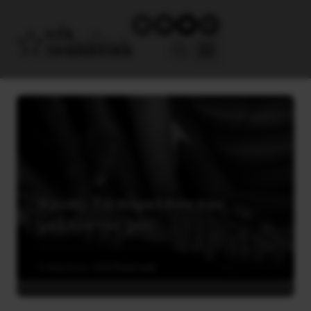
Kρίση: Tο παρελθόν του
μέλλοντός μας
5 Απριλίου, 2020
Πολιτική