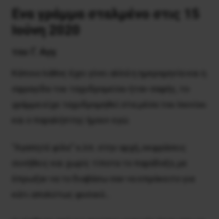
Ενα γράμμα σταλμένο στις 15
Ιούνη 2020
του Γ. Αγγ.
Κάποιο λάθος έχει γίνει αλλά η ημερομηνία και η
σφραγίδα του ταχυδρομείου ήταν σαφής, το
γράμμα είχε ταχυδρομηθεί στα μέσα του Ιουνίου
και ο παραλήπτης ήμουν εγώ.
“Αγαπητέ φίλε” κ.λπ. στην αρχή, εκφράσεις
συνήθεις και χωρίς τίποτα το παράδοξο, με
έπρωξαν να το διαβάσω σαν να επρόκειτο για
κάτι απολύτως φυσικό…