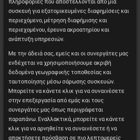
πληροφορίες που αποστέλλονται από μια
Και όσο νάναι όλοι είμαστε περισσότερο
συσκευή για εξατομικευμένες διαφημίσεις και
“σοφοί” με τα όσα ζήσαμε αυτούς τους
περιεχόμενο, μέτρηση διαφήμισης και
τέσσερεις μήνες… Τα ξαναλέμε φίλε”.
περιεχομένου, έρευνα ακροατηρίου και
ανάπτυξη υπηρεσιών.
Ξανάβαλα το γράμμα μέσα στον φάκελο και
Με την άδειά σας, εμείς και οι συνεργάτες μας
ξανακοίταξα την ημερομηνία. Πράγματι έγραφε
ενδέχεται να χρησιμοποιήσουμε ακριβή
15 Ιούνη 2020. Έμεινα να το κοιτάζω χωρίς να
δεδομένα γεωγραφικής τοποθεσίας και
ξέρω τι να σκεφτώ.
ταυτοποίησης μέσω σάρωσης συσκευών.
Μπορείτε να κάνετε κλικ για να συναινέσετε
Γ. Αγγ.
στην επεξεργασία από εμάς και τους
συνεργάτες μας όπως περιγράφεται
παραπάνω. Εναλλακτικά, μπορείτε να κάνετε
κλικ για να αρνηθείτε να συναινέσετε ή να
Κοινοποίησε το:
αποκτήσετε πρόσβαση σε πιο λεπτομερείς