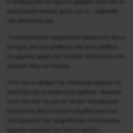
Η αίσθηση από τις πρώτες γραμμές ήταν σαν να
μου μιλούσε κάποιος φίλος για το… παρελθόν
του μέλλοντός μας.
“Η εμπειρία ήταν πραγματικά τρομακτική. Και οι
αντοχές μας δοκιμάσθηκαν. Και είναι αλήθεια
ότι μερικές φορές δεν άντεξαν. Ειδικά εκεί στα
μέσα με τέλη του Απρίλη.
Τότε που οι αριθμοί της πανδημίας άρχισαν να
αλλάζουν και να αυξάνονται ραγδαία… Θυμάσαι,
τότε που από την μία τα “μέτρα” περιορισμού
και από την άλλη τα πρώτα σημάδια από τους
περιορισμούς της τροφοδοσίας στα αναγκαία,
άρχισαν να κάνουν την ζωή να γεμίζει…