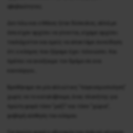
αβεβαιότητες.
Δεν λέω και ο Μάιος ήταν δύσκολος, αλλά με
όσα είχαν αρχίσει να γίνονται, είχαμε αρχίσει
τουλάχιστον και εμείς να αποκτάμε συνείδηση
ότι ο κόσμος που ξέραμε έχει τελειώσει. Και
πρέπει να ανοίξουμε τον δρόμο σε ενα
καινούργιο…
Βρεθήκαμε σε μία αλλιώτικη “παγκοσμιοποίηση”
χωρίς να το καταλάβουμε, ένας πλανήτης για
πρώτη φορά τόσο “μαζί” και τόσο “χώρια”,
φοβερή αίσθηση του κόσμου.
Για πρώτη φορά η αδυναμία του παλιού γέννησε