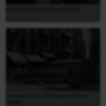
Χωρίς Νεολαία δεν υπάρχει Αλβανία
7 Αυγούστου 2026
Η Eπανάσταση της 19 Ιουλίου 1936 στην
Iσπανία