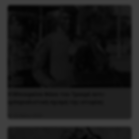
Η Μπουρκίνα Φάσο του Τραορέ αντι-
ιμπεριαλιστική σχισμή της ιστορίας
26 Μαΐου 2025