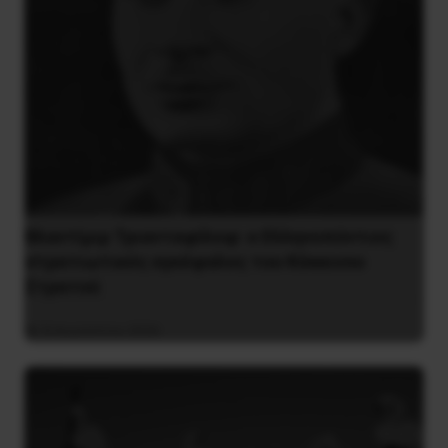
Βλαντίμιρ Τριανταφίλοφ: ο Ελληνοπόντιος
στρατιωτικός εγκέφαλος του Κόκκινου
Στρατού
8 Αυγούστου 2026