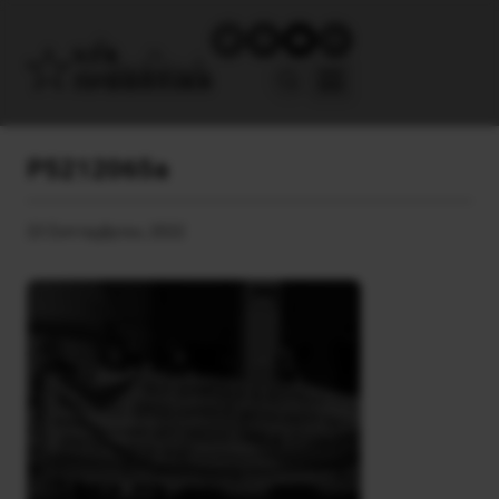
P5212065a
23 Σεπτεμβρίου, 2022