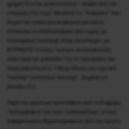
χρηματίζονται, ανακοινώσεις – βόμβα από τον
υπουργό στις 6 μμ”. Με βάση τις “διαρροές” που
δέχονταν, πολλά φιλοκυβερνητικά σάϊτς
έσπευσαν να σπεκουλάρουν από νωρίς, με
επικεφαλής tovima.gr <
http://tovima.gr
>, με
ΚΙΤΡΙΝΟΥΣ τίτλους “γιατροί συνδικαλιστές
πιάστηκαν με φακελάκι” (!;). Η τηλεόραση του
Άλφα μάλιστα στις 7.30 μμ έδειξε και σχετικό
“σούπερ” (υπότιτλο) που είχε… ξεχάσει να
αλλάξει (!!;;)
Παρά την φιλότιμη προσπάθεια από τα διάφορα
“παπαγαλάκια” και τους “κολλαούζους”, στους
σοβαρότερους δημοσιογράφους από την πρώτη