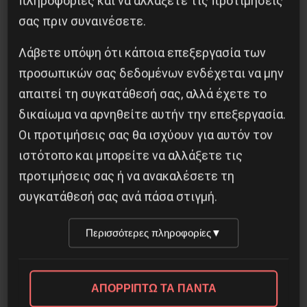
πληροφορίες και να αλλάξετε τις προτιμήσεις
γενικές συνελεύσεις και συντονισμό από τα
σας πριν συναινέσετε.
κάτω, παραμερίζοντας την
πασοκονεοδημοκρατική φιλοκυβερνητική
Λάβετε υπόψη ότι κάποια επεξεργασία των
συνδικαλιστική γραφειοκρατία της υποταγής,
προσωπικών σας δεδομένων ενδέχεται να μην
της συνδιαλλαγής, της διαφθοράς και της
απαιτεί τη συγκατάθεσή σας, αλλά έχετε το
ξεφτίλας.
δικαίωμα να αρνηθείτε αυτήν την επεξεργασία.
Οι προτιμήσεις σας θα ισχύουν για αυτόν τον
ιστότοπο και μπορείτε να αλλάξετε τις
προτιμήσεις σας ή να ανακαλέσετε τη
συγκατάθεσή σας ανά πάσα στιγμή.
Κοινοποίησε το:
Περισσότερες πληροφορίες
▼
ΑΠΟΡΡΙΠΤΩ ΤΑ ΠΑΝΤΑ