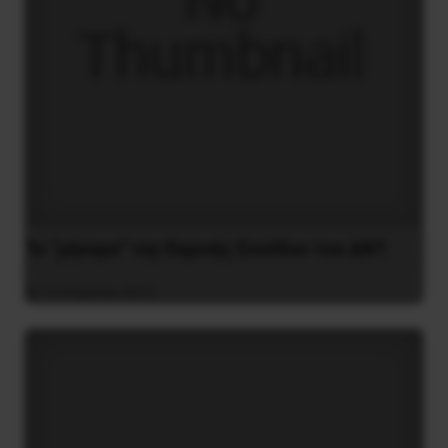
Το “μήνυμα” της Εαρινής Συνόδου του ΔΝΤ
14 Απριλίου 2019