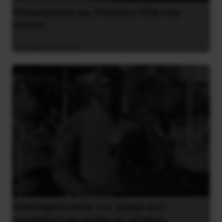
Η Eπανάσταση της 19 Ιουλίου 1936 στην
Iσπανία
5 Αυγούστου 2026
Η Μπουρκίνα Φάσο του Τραορέ αντι-
ιμπεριαλιστική σχισμή της ιστορίας