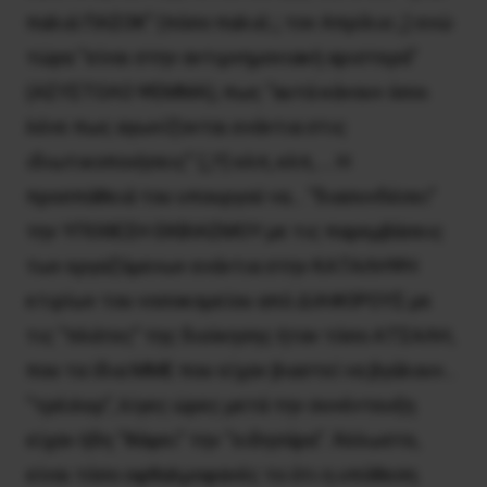
παλιά ΠΑΣΟΚ” (πόσο παλιά ;; τον Απρίλιο ;;) ενώ
τώρα “είναι στην αντιμνημονιακή αριστερά”
(ΑΣΥΣΤΟΛΟ ΨΕΜΜΑ), πως “αυτά κάνουν όσοι
λένε πως αγωνίζονται ενάντια στις
ιδιωτικοποιήσεις” (;;!!) κλπ, κλπ, … Η
προσπάθειά του υπουργού να… “διασυνδέσει”
την ΥΠΟΘΕΣΗ ΕΚΒΙΑΣΜΟΥ με τις παρεμβάσεις
των εργαζόμενων ενάντια στην ΚΑΤΑΛΗΨΗ
κτιρίων του νοσοκομείου από ΔΙΑΦΟΡΟΥΣ με
τις “πλάτες” της διοίκησης ήταν τόσο ΑΤΣΑΛΗ,
που τα ίδια ΜΜΕ που είχαν βιαστεί να βγάλουν…
“τρέιλερ”, λίγες ώρες μετά την συνέντευξη
είχαν ήδη “θάψει” την “ειδησάρα”. Άλλωστε,
είναι τόσο οφθαλμοφανές το ότι η υπόθεση