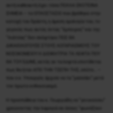
αυτή καθεαυτή έχει τόσα ΠΟΛΛΑ ΣΚΟΤΕΙΝΑ
ΣΗΜΕΙΑ – το ΟΠΛΟΣΤΑΣΙΟ που βρέθηκε στην
κατοχή του δράστη, η άμεση ομολογία του, το
γεγονός πως αυτός όντας “έμπειρος” και της
“πιάτσας” δεν σκέφτηκε ΠΩΣ ΘΑ
ΔΙΚΑΙΟΛΟΓΟΥΣΕ ΣΤΟΥΣ ΛΟΓΑΡΙΑΣΜΟΥΣ ΤΟΥ
ΝΟΣΟΚΟΜΕΙΟΥ Η ΔΙΟΙΚΗΤΡΙΑ ΤΑ ΛΕΦΤΑ ΠΟΥ
ΘΑ ΤΟΥ ΕΔΙΝΕ, εκτός αν τα λεφτά υποτίθεται
πως θα ήταν ΑΠΟ ΤΗΝ ΤΣΕΠΗ ΤΗΣ, οπότε… –
που ο κ. Υπουργός άρχισε να τα “μασσάει” μετά
τον πρώτο ενθουσιασμό.
Η προσπάθεια του κ. Γεωργιάδη να “γενικεύσει”
χρεώνοντας την λαμογιά σε όσους “φωνάζουν