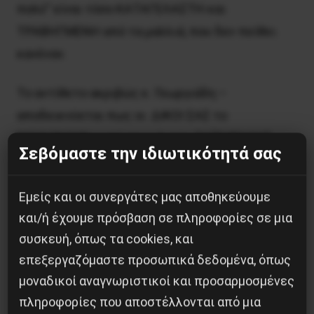
πολύ” είναι τόσο ΚΑΤΑΓΕΛΑΣΤΗ και
ΤΡΑΒΗΓΜΕΝΗ από τα μαλλιά, που δεν πείθει
κανέναν.
Το αντίθετο ακριβώς κ. Γεωργιάδη –
αποδεικνύεται πως οι ΔΙΚΟΙ ΣΑΣ το
ΒΟΥΛΩΝΟΥΝ γιατί τους έχετε ΤΑΪΣΜΕΝΟΥΣ,
Σεβόμαστε την ιδιωτικότητά σας
αυτό μάς είπατε σήμερα αν καταλάβατε …
Εμείς και οι συνεργάτες μας αποθηκεύουμε
Επικοινωνιακό ΑΥΤΟΓΚΟΛ, για άλλη μια φορά,
και/ή έχουμε πρόσβαση σε πληροφορίες σε μια
από τον κ. Υπουργό …
συσκευή, όπως τα cookies, και
επεξεργαζόμαστε προσωπικά δεδομένα, όπως
Την ΣΑΠΙΛΑ του γραφειοκρατικού
μοναδικοί αναγνωριστικοί και προσαρμοσμένες
πρασινογάλαζου φιλοκυβερνητικού
πληροφορίες που αποστέλλονται από μια
εργατοπατερισμού, τις διασυνδέσεις και τις