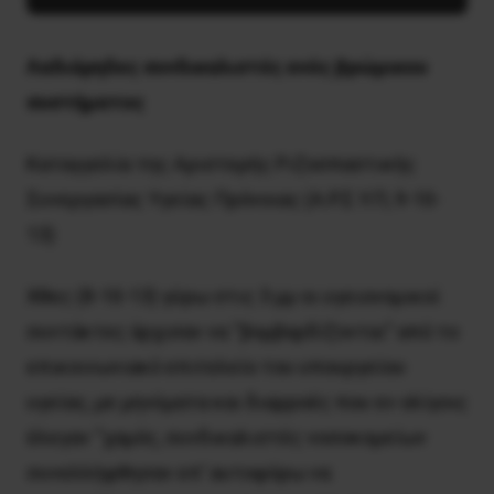
Λαδιάρηδες συνδικαλιστές ενός βρώμικου
συστήματος
Καταγγελία της Αριστερής Ριζοσπαστικής
Συνεργασίας Υγείας Πρόνοιας (Α.Ρ.Σ.Υ.Π, 9-10-
13)
Χθες (8-10-13) γύρω στις 3 μμ οι υγειονομικοί
συντάκτες άρχισαν να “βομβαρδίζονται” από το
επικοινωνιακό επιτελείο του υπουργείου
υγείας, με μηνύματα και διαρροές που εν ολίγοις
έλεγαν “χαμός, συνδικαλιστές νοσοκομείων
συνελλήφθησαν επ’ αυτοφόρω να