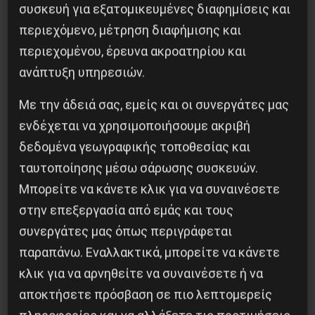
συσκευή για εξατομικευμένες διαφημίσεις και
μυστικές συνευρέσεις αρχιΠΑΣΚιτών και
περιεχόμενο, μέτρηση διαφήμισης και
αρχιΔΑΚιτών με διοικητές και χορηγούς, το
περιεχομένου, έρευνα ακροατηρίου και
ζεστό μαύρο χρήμα που κυκλοφορεί στις
ανάπτυξη υπηρεσιών.
“συναλλαγές” όταν ο ιδιωτικός τομέας
“εισβάλλει” στα νοσοκομεία κλπ, ΤΑ
Με την άδειά σας, εμείς και οι συνεργάτες μας
ενδέχεται να χρησιμοποιήσουμε ακριβή
ΚΑΤΑΓΓΕΛΛΟΥΜΕ ΚΑΘΕ ΜΕΡΑ ΕΔΩ ΚΑΙ ΧΡΟΝΙΑ.
δεδομένα γεωγραφικής τοποθεσίας και
Ευχαριστούμε πολύ για την επιβεβαίωση … και
ταυτοποίησης μέσω σάρωσης συσκευών.
με την ευκαιρία : Καλούμε για άλλη μια φορά
Μπορείτε να κάνετε κλικ για να συναινέσετε
στην επεξεργασία από εμάς και τους
τους εργαζόμενους ΝΑ ΑΠΟΜΟΝΩΣΟΥΝ και ΝΑ
συνεργάτες μας όπως περιγράφεται
ΠΕΡΙΦΡΟΝΗΣΟΥΝ τους πρασινογάλαζους
παραπάνω. Εναλλακτικά, μπορείτε να κάνετε
εργατοπατέρες.
κλικ για να αρνηθείτε να συναινέσετε ή να
αποκτήσετε πρόσβαση σε πιο λεπτομερείς
Να δυναμώσουν τον αγώνα τους μέσα από