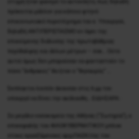
στιγμή ήταν φανερό το αυτονόητο, πως δηλαδή
πρόκειται μάλλον για κάποιο φτηνό
επικοινωνιακό πυροτέχνημα του κ. Υπουργού,
δηλαδή ΑΝΤΙΠΕΡΙΣΠΑΣΜΟ εν όψει της
επικείμενης διάλυσης της πρωτοβάθμιας
περίθαλψης και άλλων μέτρων – σοκ… Ούτε
αυτοί όμως δεν μπορούσαν να φανταστούν το
πόσο “άνθρακες” θα ήταν ο “θησαυρός” …
Έκπληκτοι λοιπόν άκουσαν στις 6 μμ τον
υπουργό να δίνει την ακόλουθη… ΕΙΔΗΣΑΡΑ :
Σε μεγάλο νοσοκομείο της Αθήνας (“Σωτηρία”), ο
επικεφαλής του ΦΙΛΟΚΥΒΕΡΝΗΤΙΚΟΥ μπλοκ
στους εργαζόμενους αρχιΠΑΣΚίτης του