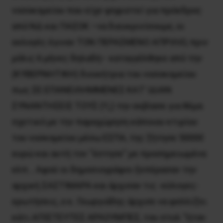
νοσοκομείου που είχε ψηφιστεί για πρόεδρος
από ΝΔ και ΠΑΣΟΚ –να διευκρινίσουμε, οι
εκλογές έγιναν ΤΟΝ ΠΕΡΑΣΜΕΝΟ ΑΠΡΙΛΙΟ, πριν
μόλις 6 μήνες δηλαδή– καταγγέλθηκε από την
(ΚΥΒΕΡΝΗΤΙΚΗ) διοικήτρια του νοσοκομείου
πως ΣΕ ΕΠΑΝΕΙΛΗΜΜΕΝΕΣ ΚΑΤ’ ΙΔΙΑΝ
ΣΥΝΑΝΤΗΣΕΙΣ ΤΟΥΣ (!!;;) την εκβίασε για θέμα
σχετικό με την παραχώρηση κάποιου κτιρίου
του νοσκομείου μέσω ΕΣΠΑ, της ζήτησε 50000
ευρώ και αυτή τον “έστησε” με προσημειωμένα
κλπ… Αφού οι δημοσιογράφοι ξεπέρασαν την
αρχική ΣΑΣΤΙΜΑΡΑ και άρχισαν τις -εύλογες-
ερωτήσεις, ο κ. Γεωργιάδης άρχισε να ψελλίζει
κάτι ΑΠΙΣΤΕΥΤΕΣ ΑΡΛΟΥΜΠΕΣ, του στυλ “ήταν