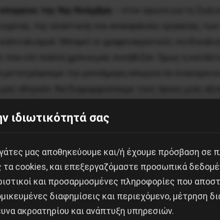
ς απεργίας της 9ης Νοέμβρη
– στον αγώνα για τη ζωή κ
ώχειας, της ελαστικής και ανασφαλούς εργασίας, των
απιταλισμού. Μπορεί οι γραφειοκρατικές συνδικαλι
 που επί πολλά χρόνια μας συνήθιζαν. Όμως η κατάστα
α μετατρέψουμε την μονοήμερη απεργία σε έναυσμα εν
μας οδηγούν. Να διαμορφώσουμε τους όρους μιας αξι
ν ιδιωτικότητά σας
εφιάλτης. Είναι η κανιβαλική νεοφιλελεύθερη οικονο
μνημονίων που όλοι τους ψήφισαν και έχουν επιβάλλει 
αιοκράτες φίλοι τους υπερκερδοσκοπούν και θησαυρίζ
εργάτες μας αποθηκεύουμε και/ή έχουμε πρόσβαση σε 
αλιστικής κρίσης. Αντίθετα, η ιλιγγιώδης ακρίβεια σ
ς τα cookies, και επεξεργαζόμαστε προσωπικά δεδομέ
 όλα, μισθοί, συντάξεις, μικροκαταθέσεις, απομειώνον
ριστικοί και προσαρμοσμένες πληροφορίες που αποστ
ς εκατοντάδες χιλιάδες μικροεπιχειρήσεις δεν μπορο
μικευμένες διαφημίσεις και περιεχόμενο, μέτρηση δι
λείσιμο. Το μόνο που μπορεί να προσφέρει ο Μητσοτάκ
ευνα ακροατηρίου και ανάπτυξη υπηρεσιών.