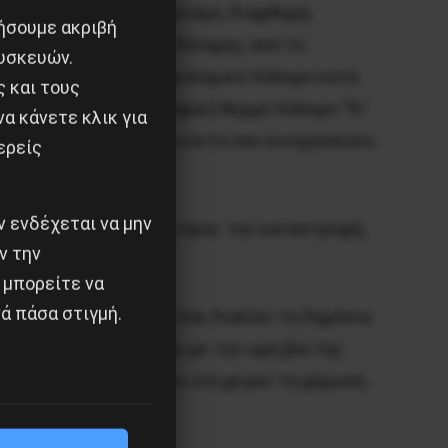
 και κοινωνικό αποκλεισμό, διαφθορά,
ιήσουμε ακριβή
λευση της εργατικής δύναμης από το
υσκευών.
 γιατί μαζί με τον οικονομικό πόλεμο κατά
ς και τους
μής του, τον καταστροφικό θερμό πόλεμο “δι’
α κάνετε κλικ για
το ΝΑΤΟ, η ΕΕ και από κοντά σαν κυνηγόσκυλο
ερείς
 ενδέχεται να μην
σταματήσει την πορεία προς την καταστροφή,
ν την
 μπορείτε να
ά πάσα στιγμή.
ρίου της ενέργειας, που διαλύει τη δημόσια
, την ίδια στιγμή που με την ωμή βία της
ργοκτόνο νόμο 4808, κι επιχειρεί τη φίμωση