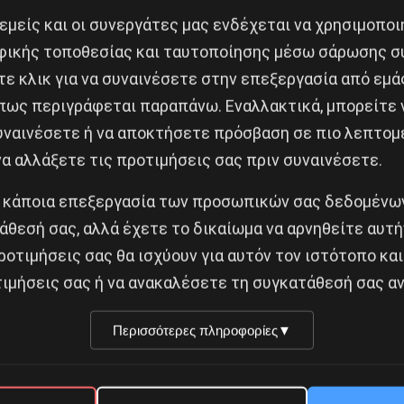
ιδείας, στεγαστικό πρόβλημα, κοινωνικές ανισότητες
 εμείς και οι συνεργάτες μας ενδέχεται να χρησιμοπο
 απάνθρωπος κόσμος τους, στηριγμένος στην εκμετάλ
ικής τοποθεσίας και ταυτοποίησης μέσω σάρωσης σ
άλαιο-, πρέπει να ανατραπεί. Και μάλιστα επειγόντως,
ε κλικ για να συναινέσετε στην επεξεργασία από εμά
ρίση, φέρνει μαζί του, ως θανάσιμο προϊόν της παρακ
πως περιγράφεται παραπάνω. Εναλλακτικά, μπορείτε ν
α μετατραπεί σε μια πλανητική καταστροφή. Οι ΗΠΑ, 
συναινέσετε ή να αποκτήσετε πρόσβαση σε πιο λεπτομ
υ πολέμου.
α αλλάξετε τις προτιμήσεις σας πριν συναινέσετε.
 κάποια επεξεργασία των προσωπικών σας δεδομένων
ης στηρίζεται όλη η κοινωνική παραγωγή, μπορεί να 
άθεσή σας, αλλά έχετε το δικαίωμα να αρνηθείτε αυτή
ροτιμήσεις σας θα ισχύουν για αυτόν τον ιστότοπο και
ιμήσεις σας ή να ανακαλέσετε τη συγκατάθεσή σας αν
ηση του ενεργειακού ολιγοπωλίου και του χρηματιστη
άθε ελεύθερο χώρο βορά στα επιχειρηματικά συμφέροντα
Περισσότερες πληροφορίες
▼
α, χτυπάει τις απεργίες με τον άθλιο αντεργατικό απε
μία.