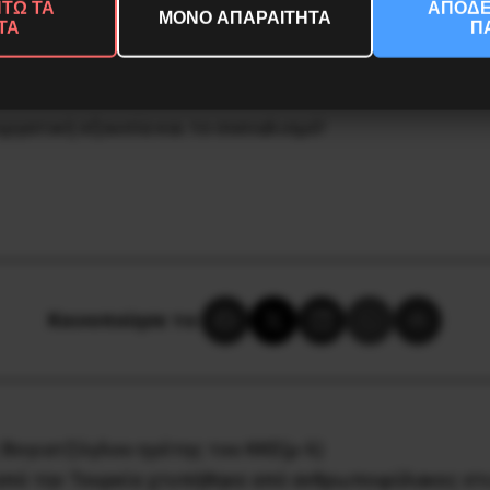
ΤΩ ΤΑ
ΑΠΟΔΕ
ΜΟΝΟ ΑΠΑΡΑΙΤΗΤΑ
Νοέμβρη σε αφετηρία για ένα οργανωμένο, ταξικό μέτ
ΤΑ
Π
ς γραφειοκρατικές συνδικαλιστικές ηγεσίες.
Εμπρός 
τικές κυβερνήσεις και στο σύστημά τους. Για τη Ζωή 
εργατική εξουσία και το σοσιαλισμό!
Κοινοποίησε το:
Βογιατζόγλου ηγέτης του ΚΚΕ(μ-λ)
η από την Τουρκία χτυπήθηκε από ανθρωποφύλακες στ