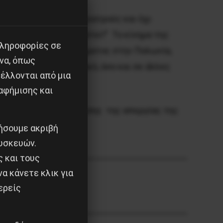
νάζοντας “Θέλουμε γιατρούς και όχι
– Μπορεί να τερματιστεί!” Το κίνημα της
πληροφορίες σε
αι φεμινιστικού κινήματος στην Πολωνία,
να, όπως
ρα τόσο στο εσωτερικό, όσο και σε άλλες
έλλονται από μια
αφήμισης και
καμπάνια προπαγάνδισης της απεργίας της
ιήσουμε ακριβή
υσκευών.
ς και τους
α κάνετε κλικ για
ερείς