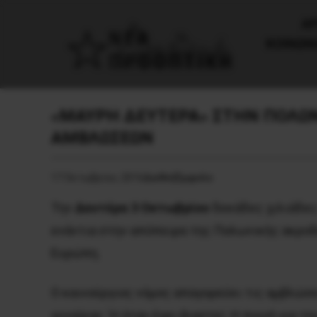
AΡ
ΚΟΙΝΩΝ
«MΑΥΡΗ ΔΕΥΤΕΡΑ» ΣΤΗΝ ΠΟΛΩΝ
ΑΜΒΛΩΣΕΩΝ
17 Οκτωβρίου, 2016
Διεθνή
Έμφυλο
Την
Δευτέρα 3
O
κτωβρίου
δεκάδες χιλιάδες
ενάντια στην απόπειρα της Πολωνικής ακροδ
Ευρώπη.
Ο καινούργιος νόμος απαγορεύει τις αμβλώσε
γυναίκας. Ή όταν έχει βιαστεί. H ποινή για τη