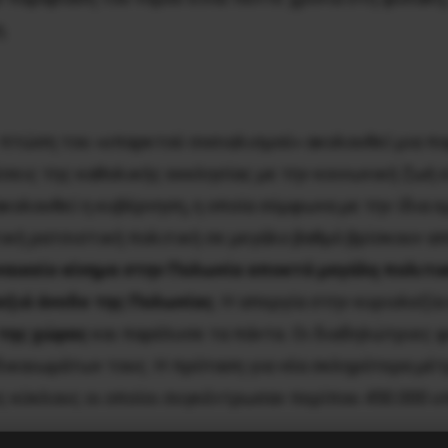
.
 πτώση του «υπαρκτού σοσιαλισμού» ακολουθεί μια πο
σεις της καθολικής εκκλησίας με την κοινωνική ζωή ε
ακολουθεί η κυβέρνηση, η οποία σύμφωνα με την ίδια 
ική ρατσιστική πολιτική σε μεγάλο βαθμό βρίσκουν απ
υναικείο κίνημα στην Πολωνία αποκτά μεγάλη πολιτική
εξιά άνοδο της Πολωνίας
. Η απεργία στην κυριολεξί
 της χώρας
και παρέλυσε τα πάντα. Οι διαδηλώτριες φ
 δικαιωμάτων τους. Η πρόταση για νέα σκληρότερα μέ
ς κύκλους οι οποίοι συγκέντρωσαν περίπου 450.000 