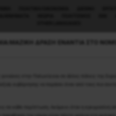
ΧΙΚΗ
ΠΟΛΙΤΙΚΉ/ΟΙΚΟΝΟΜΊΑ
ΔΙΕΘΝΗ
ΕΡΓΑΤ
ΙΑ/ΚΙΝΗΜΑΤΑ
ΘΕΩΡΙΑ
ΠΟΛΙΤΙΣΜΟΣ
ΕΕΚ
OTHER LANGUAGES
ΙΑ:ΜΑΖΙΚΗ ΔΡΑΣΗ ΕΝΑΝΤΙΑ ΣΤΟ ΝΟΜ
 γυναίκες στην Πολωνία και σε άλλες πόλεις της Ευρ
εξιάς κυβέρνησης να περάσει έναν από τους πιο συντ
ις σε κάθε περίπτωση. Ακόμα κι όταν η εγκυμοσύνη απε
ν παραβίαση του νόμου είναι πέντε χρόνια στη φυλακή, ό