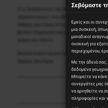
Σεβόμαστε τη
Στις διαδηλώσεις της Δευτέρας μια ομάδα δ
ιεραπόστολους”, ενώ άλλοι συγκεντρωμένοι φ
Εμείς και οι συν
Μαύρης Δευτέρας συνεχίζει να μεγαλώνει και
μια συσκευή, όπω
βρίσκει συμμάχους και μέσα σε όσους αντιδρ
μοναδικοί αναγνω
χώρες και πόλεις.
συσκευή για εξατο
περιεχομένου, έρ
Μαζική συγκέντρωση έγινε και στο
Βερολίνο
Μαύρης Δευτέρας.
Με την άδειά σας,
δεδομένα γεωγραφ
Μπορείτε να κάνετ
συνεργάτες μας ό
να αρνηθείτε να 
πληροφορίες και ν