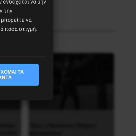
 ενδέχεται να μην
ν την
 μπορείτε να
ά πάσα στιγμή.
ΧΟΜΑΙ ΤΑ
ΑΝΤΑ
ΛΛΑΔΑ.
“Εγώ, ο Βασίλειος Μάγγος
ΟΤΗΣΗ
καταγγέλλω”