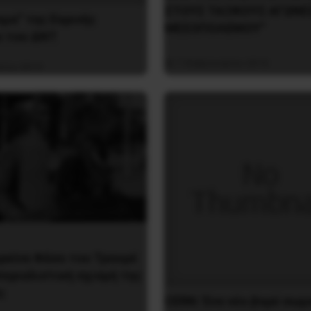
ΣΤΟΥΣ ΤΑΞΙΚΟΥΣ ΑΓΩΝΕ
υμα” της Εαρινής
ΜΕΣΟΠΟΛΕΜΟΥ”
υ του ΔΝΤ
7 Φεβρουαρίου 2016
λίου 2019
ρκίνα Φάσο του Τραορέ
περιαλιστική σχισμή της
ς
CERN: Ένα νέο βαρύ σωμ