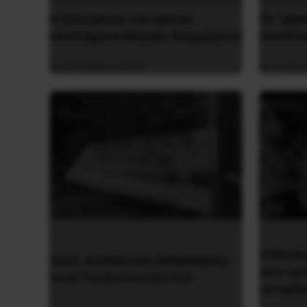
H δολοφονία του Ιρανού
Το “μήν
επιστήμονα Μοχσέν Φαχριζαντέ
Συνόδο
29 Νοεμβρίου 2020
14 Απρι
Η Μπου
Ίλιον: Διαδήλωση αλληλεγγύης
αντι-ιμ
στον Παλαιστινιακό Λαό
ιστορία