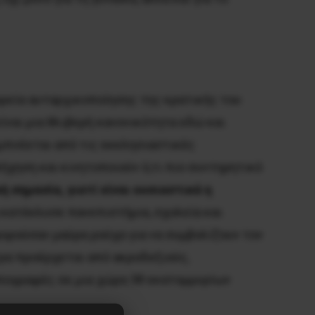
ρεία αυταρχικοποίησης της κρατικής του
ίναι μια θλιβερή κανονικότητα εδώ και
εμπνέεται από τις εκκλησιαστικές
ήχηση και κινητοποιούν ό,τι πιο συντηρητικό
 σημασία, γιατί είναι ουσιαστικά η
α κατέκλυσε πανεπιστήμια, σχολεία και
ορούσαν μαύρα ρούχα για να συμβολίζουν τον
τρα προέρχεται από ακροδεξιούς,
υπογραφές σε μια χώρα 38 εκατομμυρίων