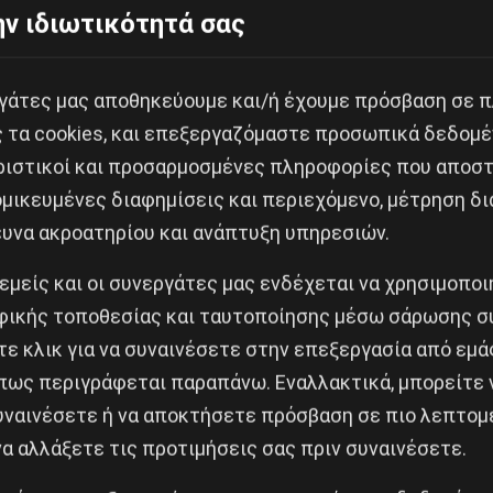
ν ιδιωτικότητά σας
ιαδηλωτριών έκλεισε την είσοδο του Κοινοβουλίου φω
ώναζαν: “Η κυβέρνηση δεν είναι σαν την εγκυμοσύνη 
εργάτες μας αποθηκεύουμε και/ή έχουμε πρόσβαση σε 
 εκτός από μια μεγάλη κινητοποίηση του γυναικείου κ
ς τα cookies, και επεξεργαζόμαστε προσωπικά δεδομέ
ούν συνολικά ενάντια στην ακροδεξιά στροφή στην χώ
ριστικοί και προσαρμοσμένες πληροφορίες που αποστ
μικευμένες διαφημίσεις και περιεχόμενο, μέτρηση δι
ευνα ακροατηρίου και ανάπτυξη υπηρεσιών.
,
στην γέφυρα Βαρσάουερ, μετά από μια εντυπωσιακή 
 εμείς και οι συνεργάτες μας ενδέχεται να χρησιμοπο
ικής τοποθεσίας και ταυτοποίησης μέσω σάρωσης σ
ε κλικ για να συναινέσετε στην επεξεργασία από εμά
πως περιγράφεται παραπάνω. Εναλλακτικά, μπορείτε ν
Κοινοποίησε το:
συναινέσετε ή να αποκτήσετε πρόσβαση σε πιο λεπτομ
α αλλάξετε τις προτιμήσεις σας πριν συναινέσετε.