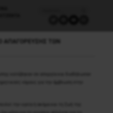
ΙΚΑ
ΑΤΖΈΝΤΑ
Ο ΑΠΑΓΟΡΕΥΣΗΣ ΤΩΝ
ώπης κατέβηκαν σε απεργία και διαδήλωσαν
ηρητικούς νόμους για την άμβλωση στην
ιλεί την υγεία ή ακόμα και τη ζωή της
χι μόνο για τη γυναίκα, αλλά και για το