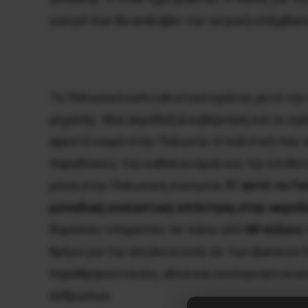
γιατρό που θα αναλάβει την ιατρική επέμβαση
Το Πολωνικό καπιταλιστικό κράτος μετά την
μηχανής. Μια ακροδεξιά κυβέρνηση και οι σχέ
αρκετό καιρό στην Πολωνία. Η πολιτική που 
παραδόσεις του καθολικισμού και την επιθετ
μέσα στην Πολωνική κοινωνία.
Γι’ αυτό το Γ
μοναδική ουσιαστική απάντηση στην ακροδ
δημόσιες υπηρεσίες σε πάνω από
60 πόλεις
θρήνο για την απώλεια ενός εκ των βασικών
παραθρηκευτικούς, αλλά και εκκλησιαστικού
ανθρώπων.