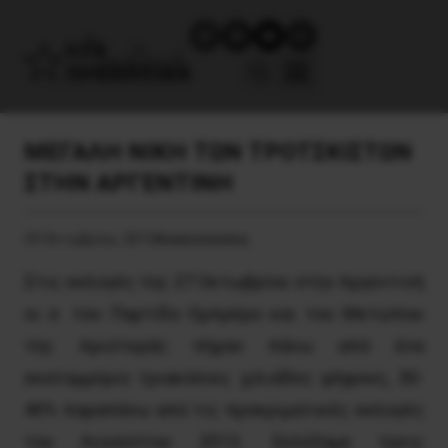
ΜΕΓΑΛΗ ΝΙΚΗ ΤΩΝ ΤΡΟΤΣΚΙΣΤΩΝ
ΣΤΗΝ ΑΡΓΕΝΤΙΝΗ
29 Οκτωβρίου, 2013
Ανακοινώσεις
Στις εκλογές της 27 Οκτωβρίου στην Αργεντινή
οι σ. του Παρτίδο Ομπρέρο και του Μετώπου
της Αριστεράς πήραν πάνω από ένα
εκατομμύριο τριακόσιες χιλιάδες ψήφους, 30-
40% παραπάνω από τις προκριματικές εκλογές
του Αυγούστου 2013.. Εκλέξαμε τρεις