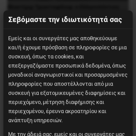
Βλαντίμιρ Τριανταφίλοφ: ο Ελληνοπόντιος
στρατιωτικός εγκέφαλος του Κόκκινου
Σεβόμαστε την ιδιωτικότητά σας
Στρατού
8 Αυγούστου 2026
Εμείς και οι συνεργάτες μας αποθηκεύουμε
και/ή έχουμε πρόσβαση σε πληροφορίες σε μια
συσκευή, όπως τα cookies, και
επεξεργαζόμαστε προσωπικά δεδομένα, όπως
μοναδικοί αναγνωριστικοί και προσαρμοσμένες
πληροφορίες που αποστέλλονται από μια
συσκευή για εξατομικευμένες διαφημίσεις και
περιεχόμενο, μέτρηση διαφήμισης και
περιεχομένου, έρευνα ακροατηρίου και
ανάπτυξη υπηρεσιών.
Η Eπανάσταση της 19 Ιουλίου 1936 στην
Με την άδειά σας, εμείς και οι συνεργάτες μας