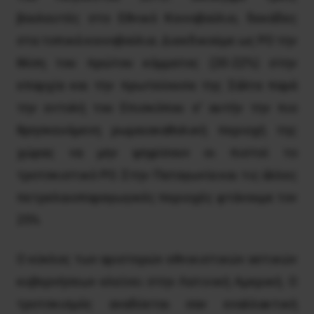
βουλευτές στο Εθνικό Κοινοβούλιο, δεκάδες
στα τοπικά κοινοβούλια. Διεκδικούμε ως ΡΟ την
θέση του πρώτου κόμματος (20-22%) στην
επαρχία και την πρωτεύουσα της Σάλτα παρά
την εντολή του Επισκόπου σ’ αυτήν την πιο
θρησκευόμενη ρωμαιοκαθολική περιοχή της
χώρας να μην ψηφίσουν οι πιστοί το
τροτσκιστικό ΡΟ. Στην Παταγωνία και τις άλλες
πετρελαιοπαραγωγικές περιοχές φτάνουμε τον
25%
Ο κύκλος των αριστερών εθνικιστικών αστικών
κυβερνήσεων κλείνει στην Λατινική Αμερική. Ο
τροτσκισμός αναδύεται σαν εναλλακτική