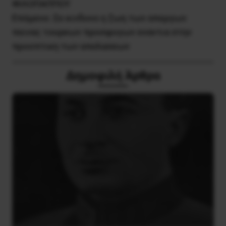
ΦΙΛΟΠΑΠΠΟΥ
Επόμενο:
Σε κινδυνο η ζωη των απεργων
πεινας τουρκων προσφυγων εναντια στην
προοπτικη των απελασεων
Δημοφιλή Άρθρα