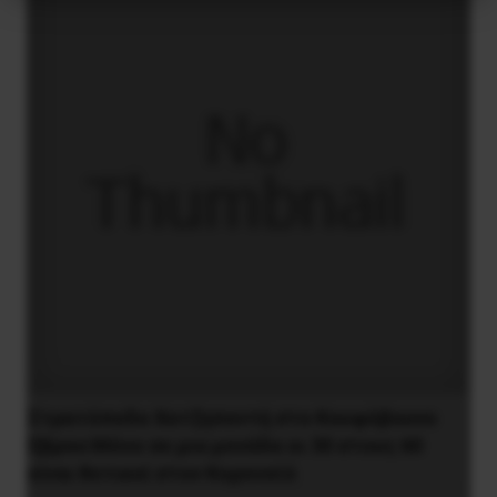
Στρατόπεδο Χατζηπεντή στο Κουφόβουνο
Έβρου:Μόνο σε μια μονάδα οι 30 στους 60
είναι θετικοί στον Κορονοϊό