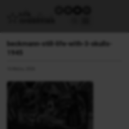
beckmann-still-life-with-3-skulls-
1945
16 Μαΐου, 2026