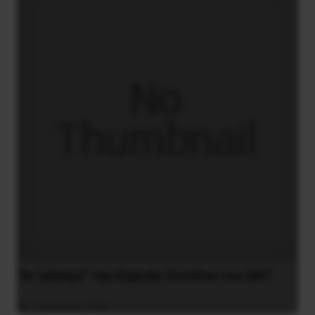
Το “μήνυμα” της Εαρινής Συνόδου του ΔΝΤ
14 Απριλίου 2019