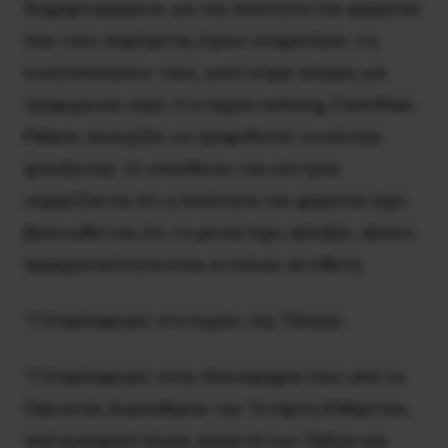
διαμαρτυρόμενοι για την ποιότητα του φαγητού
που τους παρέχεται, έχουν σταματήσει τις
κινητοποιήσεις τους, γιατί είχαν ανάγκη για
τρόφιμα και νερό. Η εταιρία catering, Corinthian
Palace, συνεχίζει να τροφοδοτεί το κέντρο
φιλοξενίας. Οι υπεύθυνοι του κέντρου
ισχυρίζονται ότι η ποιότητα του φαγητού έχει
βελτιωθεί και ότι το μενού έχει αλλάξει, αλλά η
πραγματικότητα είναι εντελώς αντίθετη.
114 πρόσφυγες στο λιμάνι της Πάτρας
114 πρόσφυγες στην πλειοψηφία τους από το
Πακιστάν, διασώθηκαν την Τετάρτη 8 Μαρτίου,
από εμπορικό πλοίο, ανοικτά των Παξών και