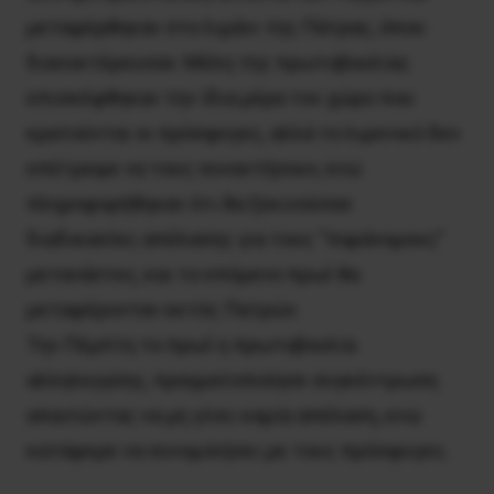
μεταφέρθηκαν στο λιμάνι της Πάτρας, όπου
διανυκτέρευσαν. Μέλη της πρωτοβουλίας
επισκέφθηκαν την ίδια μέρα τον χώρο που
κρατούνται οι πρόσφυγες, αλλά το λιμενικό δεν
επέτρεψε να τους συναντήσουν, ενώ
πληροφορήθηκαν ότι θα ξεκινούσαν
διαδικασίες απέλασης για τους “παράνομους”
μετανάστες, και το επόμενο πρωΐ θα
μεταφέρονταν εκτός Πατρών.
Την Πέμπτη το πρωΐ η πρωτοβουλία
αλληλεγγύης, πραγματοποίησε συγκέντρωση
απαιτώντας να μη γίνει καμία απέλαση, ενώ
κατάφερε να συνομιλήσει με τους πρόσφυγες.