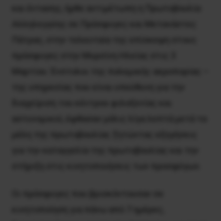
και έντασης, ήρθε αντιμέτωπη η Πρωτοβουλία
Αλληλεγγύης σε Πρόσφυγες και Μετανάστες
Πάτρας, στην τελευταία της επίσκεψη στους
πρόσφυγες στην Μυρσίνη Ηλείας στις 3
Μαρτίου. Ένστολοι της πολεμικής αεροπορίας –
της υπηρεσίας που είναι υπεύθυνη για την
διαχείριση του κέντρου φιλοξενίας και
αστυνομικοί, έφθασαν μόλις λίγα λεπτά μετά τα
μέλη της πρωτοβουλίας ζητώντας εξηγήσεις
για την καταγγελία της πρωτοβουλίας και την
στήριξη στις κινητοποιήσεις των προσφύγων.
Οι πρόσφυγες που βρισκόντουσαν σε
κινητοποίηση για πάνω από 7 ημέρες,