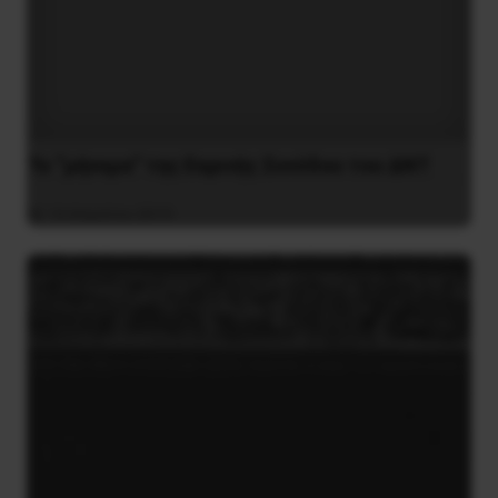
Το “μήνυμα” της Εαρινής Συνόδου του ΔΝΤ
14 Απριλίου 2019