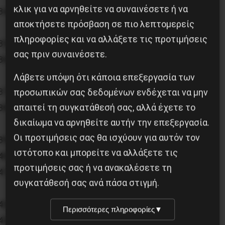
κλικ για να αρνηθείτε να συναινέσετε ή να
Κελεσίδου Ράνια, τριμελής επιτροπή Ε.Ι.Ν.Α
αποκτήσετε πρόσβαση σε πιο λεπτομερείς
Καραμανδάνειου
πληροφορίες και να αλλάξετε τις προτιμήσεις
Κοντέλια Γεωργία, ΑΤΤΙΚΟ
σας πριν συναινέσετε.
Κοσμοπούλου Όλγα, Δ.Σ. Συλλόγου ΓΝ Νικαίας,
ΔΣ ΕΙΝΑΠ
Λάβετε υπόψη ότι κάποια επεξεργασία των
Κοτελίδα Γιάννα, ΑΤΤΙΚΟ
προσωπικών σας δεδομένων ενδέχεται να μην
απαιτεί τη συγκατάθεσή σας, αλλά έχετε το
Κουκίδου Σοφία, Πνευμονολόγος, επικουρικός
δικαίωμα να αρνηθείτε αυτήν την επεξεργασία.
γιατρός Σωτηρία
Οι προτιμήσεις σας θα ισχύουν για αυτόν τον
Κούτρας Γιάννης, μέλος ΔΣ ΕΝΙΘ
ιστότοπο και μπορείτε να αλλάξετε τις
Κουτσοπούλου Έμμυ, ψυχίατρος ΟΚΑΝΑ
προτιμήσεις σας ή να ανακαλέσετε τη
Κουτσουράκης Δημήτρης, Ταμίας Συλλόγου
συγκατάθεσή σας ανά πάσα στιγμή.
Νοσοκομείου Χίου
Κυργιώργης Παναγιώτης, ΑΤΤΙΚΟ
Περισσότερες πληροφορίες
▼
Κώτσο Εντέλα, Εντατικολόγος, ΓΝΘ