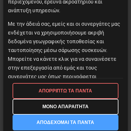
περιεχομένου, έρευνα ακροατηρίου και
ανάπτυξη υπηρεσιών.
Με την άδειά σας, εμείς και οι συνεργάτες μας
ενδέχεται να χρησιμοποιήσουμε ακριβή
Κοινοποίησε το:
δεδομένα γεωγραφικής τοποθεσίας και
ταυτοποίησης μέσω σάρωσης συσκευών.
Μπορείτε να κάνετε κλικ για να συναινέσετε
στην επεξεργασία από εμάς και τους
Προηγούμενο:
Να μην ανοίξουν τώρα τα
συνεργάτες μας όπως περιγράφεται
σχολεία ζητούν οι καθηγητές
παραπάνω. Εναλλακτικά, μπορείτε να κάνετε
ΑΠΟΡΡΙΠΤΩ ΤΑ ΠΑΝΤΑ
κλικ για να αρνηθείτε να συναινέσετε ή να
Δημοφιλή Άρθρα
αποκτήσετε πρόσβαση σε πιο λεπτομερείς
ΜΟΝΟ ΑΠΑΡΑΙΤΗΤΑ
πληροφορίες και να αλλάξετε τις προτιμήσεις
σας πριν συναινέσετε.
ΑΠΟΔΕΧΟΜΑΙ ΤΑ ΠΑΝΤΑ