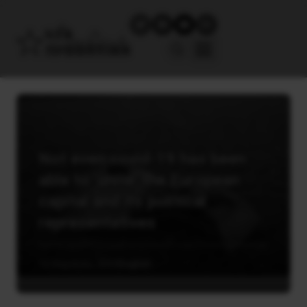
Not even covid-19 has been
able to ‘unite’ the European
capital and its political
representatives
12 Απριλίου, 2020
English