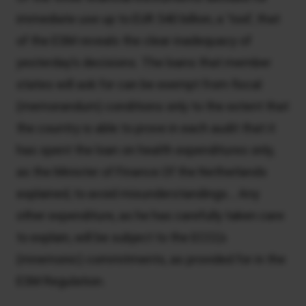
immediate use up to EUR 540 billion, a ‘tool’, that
of the ESM reveals the clear inadequacy of
yesterday’s decisions. The loans that member
states will ask for can be exempt from fiscal
(memorandum) conditions only to the extent that
the country is able to prove in each audit that it
has spent the loan on health expenditures only,
as the Minister of Finance Of the Netherlands
explained, to avoid misunderstandings… Any
other expenditure, as he has carefully taken care
to explain, will be subject to the ECCL’s
(mnemonic) commitments, as provided for in the
ESM Regulation.