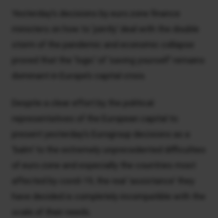
Yesterday’s decisions by euro zone finance
ministers on how to ‘jointly’ deal with the double
storm of the pandemic and economic collapse
proved that the ‘logic’ of ‘saving yourself’ remains
dominant in Europe’s capital crisis.
Despite a clear effort by the political
representatives of the European capital to
present yesterday’s Eurogroup decisions as a
‘balm’ to the extremely unprecedented difficulties
of euro zone and especially the countries most
affected by covid-19, the real ‘assistance’ they
have decided is completely incompatible with the
scale of their needs.