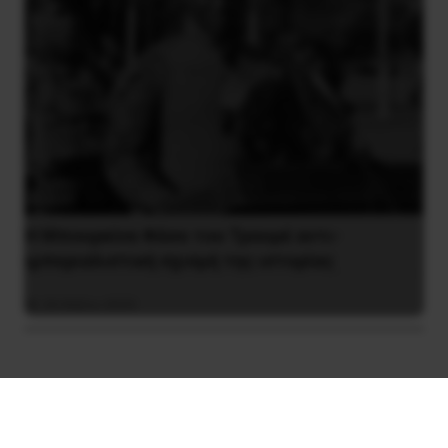
Η Μπουρκίνα Φάσο του Τραορέ αντι-
ιμπεριαλιστική σχισμή της ιστορίας
26 Μαΐου 2025