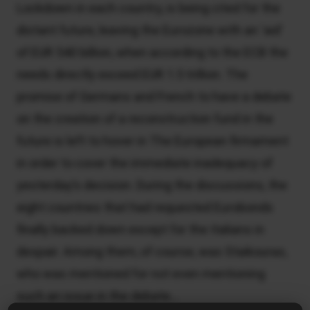
Lockdown in each country, is being cited for the
distant future, leaving the Eurozone with an ‘aid’
of EUR 540 billion, when according to the ECB the
needs directly exceed EUR 1.5 trillion. The
promise of Germans and French to have a debate
on the creation of a reconstruction fund in the
future is left to hover in The European firmament
in order to cover the immediate inadequacy of
yesterday’s decision. During the discussions, the
eight countries that had requested Eurobonds
finally backed down except for the Italians in
despair. Among them, of course, was Staikouras,
who was mentioned for not even mentioning
such an issue in the debate…