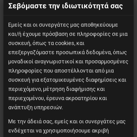
Σεβόμαστε την ιδιωτικότητά σας
What is striking is that even this promise
yesterday was made public with the
Εμείς και οι συνεργάτες μας αποθηκεύουμε
accompanying explanation that this Fund cannot
και/ή έχουμε πρόσβαση σε πληροφορίες σε μια
hope for a financial instrument based on debt
συσκευή, όπως τα cookies, και
mutualisation either.
επεξεργαζόμαστε προσωπικά δεδομένα, όπως
μοναδικοί αναγνωριστικοί και προσαρμοσμένες
Yian. Agg.
πληροφορίες που αποστέλλονται από μια
συσκευή για εξατομικευμένες διαφημίσεις και
περιεχόμενο, μέτρηση διαφήμισης και
περιεχομένου, έρευνα ακροατηρίου και
Κοινοποίησε το:
ανάπτυξη υπηρεσιών.
Με την άδειά σας, εμείς και οι συνεργάτες μας
ενδέχεται να χρησιμοποιήσουμε ακριβή