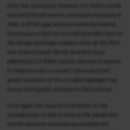
After this conclusion, however, it is rather certain
that the ECB will need to come back intrusively in
order to fill this gap and even indirectly balance
the pressures that the euro will inevitably face on
the foreign exchange markets.After all, the FED’s
new move to boost the US economy by an
additional $ 2.3 trillion, and its decision to expand
its markets even to current ‘non-investment
grade’ securities (ie the so-called ‘garbage’) has
Cause even greater pressure in the Eurozone.
Once again, the issue of a Eurobond, i.e. the
mutualisation of debt to finance the pandemics
and the extreme recession associated with