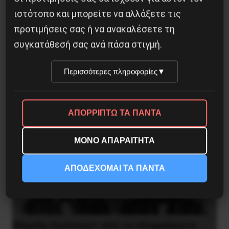
Βλαντίμιρ Τριανταφίλοφ: ο Ελληνοπόντιος
ιστότοπο και μπορείτε να αλλάξετε τις
στρατιωτικός εγκέφαλος του Κόκκινου
προτιμήσεις σας ή να ανακαλέσετε τη
Στρατού
συγκατάθεσή σας ανά πάσα στιγμή.
8 Αυγούστου 2026
Περισσότερες πληροφορίες
▼
ΑΠΟΡΡΙΠΤΩ ΤΑ ΠΑΝΤΑ
ΜΟΝΟ ΑΠΑΡΑΙΤΗΤΑ
ΑΠΟΔΕΧΟΜΑΙ ΤΑ ΠΑΝΤΑ
Βίλχελμ Λίμπκνεχτ: από τα οδοφράγματα