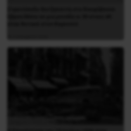
Στρατόπεδο Χατζηπεντή στο Κουφόβουνο
Έβρου:Μόνο σε μια μονάδα οι 30 στους 60
είναι θετικοί στον Κορονοϊό
4 Δεκεμβρίου 2020
Η Eπανάσταση της 19 Ιουλίου 1936 στην