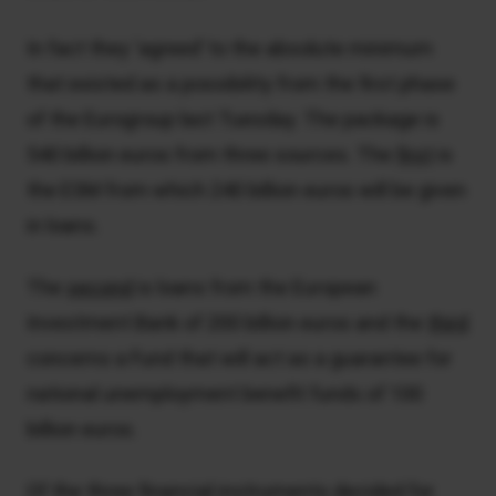
In fact they ‘agreed’ to the absolute minimum
that existed as a possibility from the first phase
of the Eurogroup last Tuesday. The package is
540 billion euros from three sources. The
first
is
the ESM from which 240 billion euros will be given
in loans.
The
second
is loans from the European
Investment Bank of 200 billion euros and the
third
concerns a Fund that will act as a guarantee for
national unemployment benefit funds of 100
billion euros.
Of the three financial instruments decided for