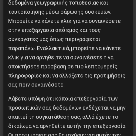
δεδομένα γεωγραφικής τοποθεσίας και
Προηγούμενο:
Aπό το εγώ στο εμείς, από το
ατομικό στο συλλογικό εν Μέσω COVID 19
ταυτοποίησης μέσω σάρωσης συσκευών.
Επόμενο:
Τα επιλεκτικά τεστ και οι
Μπορείτε να κάνετε κλικ για να συναινέσετε
επιλεκτικές καραντίνες
στην επεξεργασία από εμάς και τους
συνεργάτες μας όπως περιγράφεται
Δημοφιλή Άρθρα
παραπάνω. Εναλλακτικά, μπορείτε να κάνετε
κλικ για να αρνηθείτε να συναινέσετε ή να
αποκτήσετε πρόσβαση σε πιο λεπτομερείς
πληροφορίες και να αλλάξετε τις προτιμήσεις
σας πριν συναινέσετε.
Λάβετε υπόψη ότι κάποια επεξεργασία των
προσωπικών σας δεδομένων ενδέχεται να μην
απαιτεί τη συγκατάθεσή σας, αλλά έχετε το
δικαίωμα να αρνηθείτε αυτήν την επεξεργασία.
Οι προτιμήσεις σας θα ισχύουν για αυτόν τον