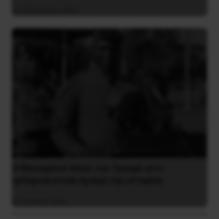
2 Οκτωβρίου 2024
Η Μπουρκίνα Φάσο του Τραορέ αντι-
ιμπεριαλιστική σχισμή της ιστορίας
26 Μαΐου 2025