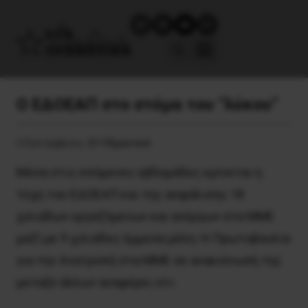
Ο ΕΔΟΕΑΠ στο στόμα του “λύκου”
3 Σεπτεμβρίου, 2019
Εργατικά
Μέσα στις επόμενες εβδομάδες κρίνεται η
τύχη του ΕΔΟΕΑΠ και της ασφάλισης 18
χιλιάδων εργαζόμενων και ανέργων στα ΜΜΕ
μαζί με 9 χιλιάδες έμμεσα μέλη. Η Πρωτοβουλία
για την Ανατροπή στα ΜΜΕ σε ανακοίνωσή της
μεταξύ άλλων αναφέρει οτι: