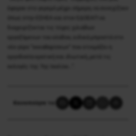
έφεραν στο γκρεμό μέχρι σήμερα, να συνεχίζουν
όπως στην ΕΣΗΕΑ και στον ΕΔΟΕΑΠ να
διαχειρίζονται τις τύχες χιλιάδων
εργαζόμενων του κλάδου, ειδικά μπροστά στο
νέο γύρο “εκκαθαρίσεων” που ετοιμάζει η
εργοδοσία κρατική και ιδιωτική, μετά τις
εκλογές της 7ης Ιουλίου…”.
Κοινοποίησε το: