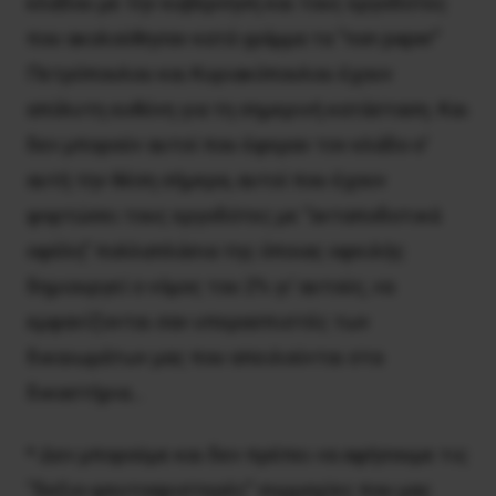
κλάδου με την κυβέρνηση και τους εργοδότες
που ακολούθησαν κατά γράμμα τα “non paper”
Πετρόπουλου και Κυριακόπουλου έχουν
απόλυτη ευθύνη για τη σημερινή κατάσταση. Και
δεν μπορούν αυτοί που έφεραν τον κλάδο σ’
αυτή την θέση σήμερα, αυτοί που έχουν
φορτώσει τους εργοδότες με “ανταποδοτικά
οφέλη” πολλαπλάσια της όποιας οφειλής
δημιουργεί ο νόμος του 2% γι’ αυτούς, να
εμφανίζονται σαν υπερασπιστές των
δικαιωμάτων μας που απειλούνται στα
δικαστήρια…
* Δεν μπορούμε και δεν πρέπει να αφήσουμε τις
“δεξιο-ψευτοαριστερές” συμμαχίες που μας