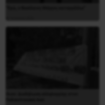
“Εγώ, ο Βασίλειος Μάγγος καταγγέλλω”
16 Ιουλίου 2020
Ίλιον: Διαδήλωση αλληλεγγύης στον
Παλαιστινιακό Λαό