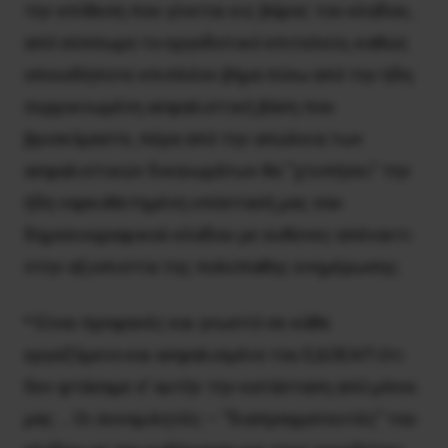
την επίθεση που γίνεται εις βάρος του κλάδου,
από σύσσωμο το εργοδοτικό επιτελείο, καθώς
οποιοδήποτε επιπλέον βήμα πίσω από την ήδη
συρρικνωμένη ασφαλιστική βάση που
βρισκόμαστε, πέρα από την απώλεια των
ασφαλιστικών δικαιωμάτων θα “χτυπήσει” την
ήδη ναρκοθετημένη υπόστασή μας σαν
δημοσιογραφικού κλάδου με ευθύνες απέναντι
στην αξιοπιστία της πολύπαθης ενημέρωσης.
* Είναι προφανές και γνωστό σε κάθε
εργαζόμενο και ασφαλισμένο του ΕΔΟΕΑΠ ότι
δεν φτάσαμε σ’ αυτήν την κατάσταση από μόνοι
μας … Οι συνομιλητές – “διαπραγματευτές” του