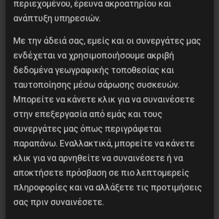
περιεχομένου, έρευνα ακροατηρίου και
ανάπτυξη υπηρεσιών.
Με την άδειά σας, εμείς και οι συνεργάτες μας
ενδέχεται να χρησιμοποιήσουμε ακριβή
δεδομένα γεωγραφικής τοποθεσίας και
ταυτοποίησης μέσω σάρωσης συσκευών.
H δολοφονία του Ιρανού επιστήμονα Μοχσέν
Μπορείτε να κάνετε κλικ για να συναινέσετε
Φαχριζαντέ
στην επεξεργασία από εμάς και τους
29 Νοεμβρίου 2020
συνεργάτες μας όπως περιγράφεται
παραπάνω. Εναλλακτικά, μπορείτε να κάνετε
κλικ για να αρνηθείτε να συναινέσετε ή να
αποκτήσετε πρόσβαση σε πιο λεπτομερείς
πληροφορίες και να αλλάξετε τις προτιμήσεις
σας πριν συναινέσετε.