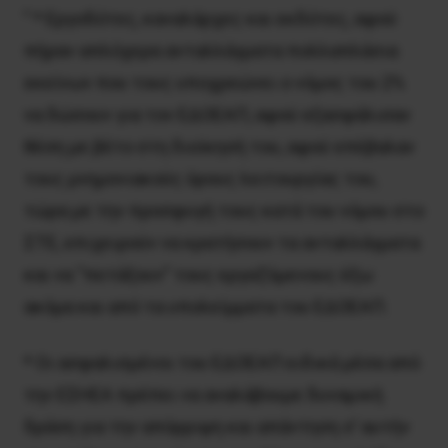
” * Εργοδότες, καναλάρχες και εκδότες, αφού
πήραν απλόχερα ανταλλάγματα πολλαπλάσια
εκείνων που τους υποχρεώνει ο νόμος του 2%
να δώσουν για τον ΕΔΟΕΑΠ, αφού εξασφάλισαν
θέση με βέτο στη διοίκησή του, αφού επέβαλαν
τους μνημονιακούς όρους λειτουργίας του,
τώρα με την προσφυγή τους κατά του νόμου στο
ΣΤΕ, επιχειρούν να κρατήσουν τα ανταλλάγματα
και να “πετάξουν” τους εργαζόμενους έξω
ακόμα και από τα υπολείμματα του ΕΔΟΕΑΠ.
* Οι ασφαλισμένοι του ΕΔΟΕΑΠ ειδικά μέσα από
την ΕΣΗΕΑ πρέπει να αναλάβουμε δυναμική
δράση για την απόρριψη και απάντηση σ’ αυτήν