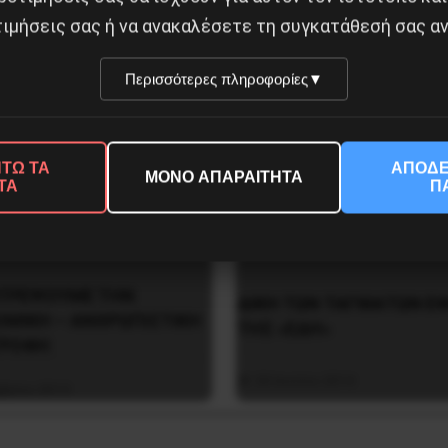
ιμήσεις σας ή να ανακαλέσετε τη συγκατάθεσή σας αν
Περισσότερες πληροφορίες
▼
Το φασιστικό πραξικόπ
σταση της 19 Ιουλίου
ΝΑΤΟ και η εργατική αν
ην Iσπανία
ΤΩ ΤΑ
ΑΠΟΔΕ
στο Ντονμπάς
ΜΟΝΟ ΑΠΑΡΑΙΤΗΤΑ
ΤΑ
Π
ύστου 2026
3 Μαΐου 2025
TPEΨOYME THN
ΔΙΚΗ ΤΩΝ ΤΑΓΜΑΤΩΝ Ε
OMIKH – ANΘPΩΠIΣTIKH
ΤΗΣ «ΕΔΗ»
TPOΦH
20 Ιουνίου 2014
βρίου 2013