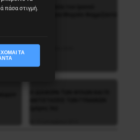
H δολοφονία του Ιρανού
ά πάσα στιγμή.
επιστήμονα Μοχσέν Φαχριζαντέ
ημα του
τίσταση
29 Νοεμβρίου 2020
ΧΟΜΑΙ ΤΑ
ΑΝΤΑ
Η ΔΙΑΦΟΡΑ ΤΩΝ ΦΥΛΩΝ ΚΑΙ ΠΙ
ΦΟΔΟΥ
ΑΝΤΙΣΤΑΣΕΙΣ ΤΩΝ ΓΥΝΑΙΚΩΝ
(μέρος 3ο)
19 Σεπτεμβρίου 2014