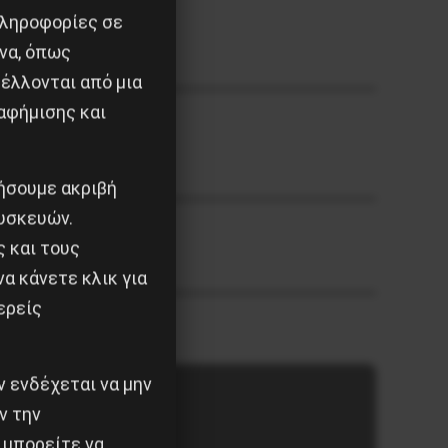
πληροφορίες σε
να, όπως
έλλονται από μια
αφήμισης και
ιήσουμε ακριβή
υσκευών.
ς και τους
α κάνετε κλικ για
ερείς
 ενδέχεται να μην
ν την
 μπορείτε να