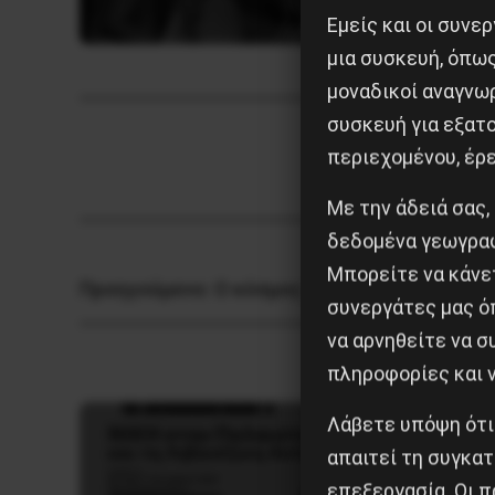
Εμείς και οι συν
μια συσκευή, όπω
μοναδικοί αναγνω
συσκευή για εξατο
περιεχομένου, έρ
Με την άδειά σας,
δεδομένα γεωγραφ
Μπορείτε να κάνετ
Προηγούμενο:
Ο κόσμος της Τέχνης και του
συνεργάτες μας ό
να αρνηθείτε να 
πληροφορίες και ν
Λάβετε υπόψη ότι
απαιτεί τη συγκατ
επεξεργασία. Οι π