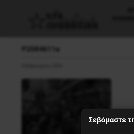
AΡ
ΚΟΙΝΩΝ
P2084611a
9 Φεβρουαρίου, 2023
Σεβόμαστε τη