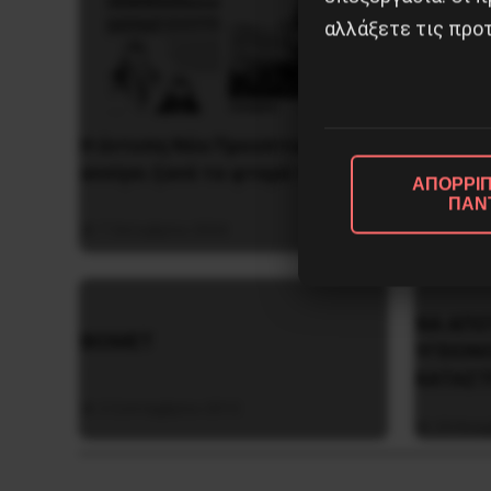
αλλάξετε τις προτ
Η έντυπη Νέα Προοπτική
Η Eπανά
ανοίγει ξανά τα φτερά της
1936 στ
ΑΠΟΡΡΙΠ
ΠΑΝ
7 Οκτωβρίου 2024
5 Αυγο
NA AΠO
ΒΙΟΜΕΤ
YΓEION
KATAΣ
2 Σεπτεμβρίου 2012
29 Νοεμ