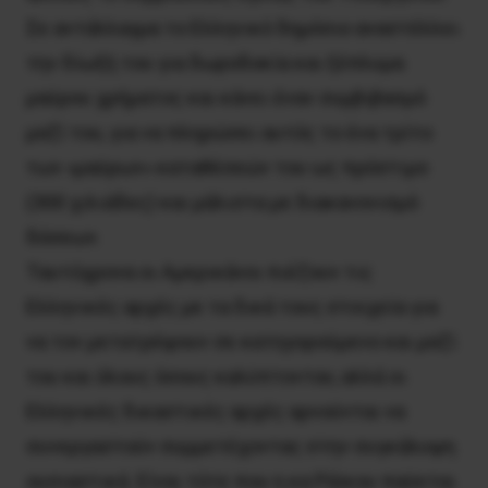
Σε αντάλλαγμα το Ελληνικό δημόσιο αναστέλλει
την δίωξή του για δωροδοκία και ξέπλυμα
μαύρου χρήματος και κάνει έναν συμβιβασμό
μαζί του, για να πληρώσει αυτός το ένα τρίτο
των «μαύρων» καταθέσεών του ως πρόστιμο
(300 χιλιάδες) και μάλιστα με διακανονισμό
δόσεων.
Ταυτόχρονα οι Αμερικάνοι πιέζουν τις
Ελληνικές αρχές με τα δικά τους στοιχεία για
να τον μετατρέψουν σε κατηγορούμενο και μαζί
του και όλους όσους καλύπτονταν, αλλά οι
Ελληνικές δικαστικές αρχές αρνούνται να
συνεργαστούν συμμετέχοντας στην συγκάλυψη
ουσιαστικά. Είναι τότε που η κα Ράϊκου παύεται