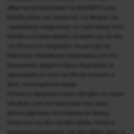
αθέμιτου ανταγωνισμού της NOVARTIS στην
Ελλάδα, μέσω του οποίου και του θεσμού της
τιμολόγησης σύμφωνα με τις τιμές βάσης στην
Ελλάδα, η εταιρία αυξάνει τα κέρδη της σε όλη
την ΕΕ και έτσι επηρεάζει την μετοχή της
Ελβετικής πολυεθνικής παγκοσμίως και στο
Αμερικάνικο χρηματιστήριο, επιχείρησε να
προσεγγίσει εκ νέου του FBI και να δώσει ο
ίδιος τα στοιχεία που ήξερε.
Ωστόσο οι Αμερικάνοι έχουν ήδη βρει και έχουν
ήδη θέσει υπό την προστασία τους τρεις
άλλους μάρτυρες που ανάμεσα σε άλλους
δίνουν και τον ίδιο τον Μανιαδάκη. Οπότε η
προσφορά συνεργασίας του Μανιαδάκη προς το