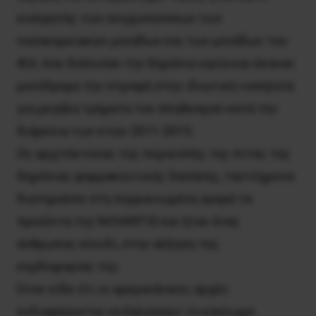
εισηγητής των συγχωνεύσεων των
νοσοκομειακών μονάδων και των μονάδων του
ΙΚΑ, που διέλυσαν την δημόσια υγεία και έκαναν
μονόδρομο την στροφή στην ιδιωτική νοσηλεία
για μεγάλα τμήματα του πληθυσμού κατά την
διάρκεια των ετών 2011-2015.
Ως αρχιτέκτονας της περικοπής της πίτας της
δημόσιας φαρμακευτικής δαπάνης, ταυτόχρονα
διατηρούσε στη συρρικνωμένη αγορά τα
προϊόντα της NOVARTIS και ήταν ένας
άνθρωπος κλειδί, στην αύξηση της
κερδοφορίας της.
Όταν είδε ότι οι αμερικάνικες αρχές
ενδιαφέρονται να ξηλώσουν το κύκλωμα