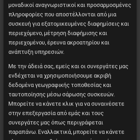
μοναδικοί αναγνωριστικοί και προσαρμοσμένες
οι υπόλοιποι καθώς έχουν επιλέξει να
πληροφορίες που αποστέλλονται από μια
κυβερνάνε και να διαχειρίζονται κρατικούς,
συσκευή για εξατομικευμένες διαφημίσεις και
δικαστικούς και παρακρατικούς μηχανισμούς
περιεχόμενο, μέτρηση διαφήμισης και
που δεν είναι σε θέση να τους ελέγξουν και δεν
περιεχομένου, έρευνα ακροατηρίου και
θέλουν κιόλας να το κάνουν για να μην
ανάπτυξη υπηρεσιών.
υπονομευτούν από αυτούς.
Με την άδειά σας, εμείς και οι συνεργάτες μας
Από την άλλη μεριά, με την διάλυση του ΠΑΣΟΚ
ενδέχεται να χρησιμοποιήσουμε ακριβή
και την ανυπέρβλητη κρίση στρατηγικής της
δεδομένα γεωγραφικής τοποθεσίας και
ηγεσίας της ΝΔ που βρίσκει τον πρώην
ταυτοποίησης μέσω σάρωσης συσκευών.
πρωθυπουργό της, τον νυν αντιπρόεδρο της, και
Μπορείτε να κάνετε κλικ για να συναινέσετε
πολλούς βουλευτές και πρώην υπουργούς της
στην επεξεργασία από εμάς και τους
στο στόχαστρο των Αμερικανικών διωκτικών
συνεργάτες μας όπως περιγράφεται
αρχών, υπογραμμίζεται μια βαθύτερη κρίση και
παραπάνω. Εναλλακτικά, μπορείτε να κάνετε
σήψη της αστικής τάξης της χώρας στο σύνολό