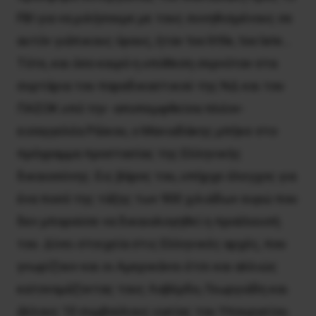
FBI για να μιλήσουμε με τους συνηθισμένους σε
αυτόν γιάπικους όρους, ήταν too little, too late…
Tότε, και όσο καιρό η υπόθεση σερνόταν στα
συρτάρια του παραδικαστικού της ΝΔ και του
ΠΑΣΟΚ υπό την -αποπεμφθείσα πλέον-
εισαγγελέα Ράϊκου, ο Μανιαδάκης μπήκε στο
πρόγραμμα προστασίας της Ελληνικής
δικαιοσύνης. Εις βάρος του, υπήρχε έλεγχος για
ένα ποσό της τάξης των 900 χιλιάδων ευρώ που
δεν μπορούσε να δικαιολογηθεί η προέλευσή
του. Δίνει στοιχεία στις Ελληνικές αρχές, που
γνωρίζουν και οι Αμερικάνοι έτσι και αλλιώς
κατονομάζοντας τους Λοβέρδο, Γεωργιάδη και
άλλους 10 συμβούλους υγείας του Υπουργείου.