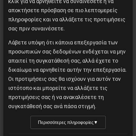
κλικ για να αρνηθείτε να συναινέσετε ή να
της.
αποκτήσετε πρόσβαση σε πιο λεπτομερείς
Στη συγκεκριμένη συγκυρία και με δεδομένα και
πληροφορίες και να αλλάξετε τις προτιμήσεις
τα ευρύτερα γεωπολιτικά παιχνίδια με την
σας πριν συναινέσετε.
συμφωνία των Πρεσπών, η υπόθεση NOVARTIS
Λάβετε υπόψη ότι κάποια επεξεργασία των
απλά υπογραμμίζει τα αδιέξοδα της Ελληνικής
προσωπικών σας δεδομένων ενδέχεται να μην
αστικής τάξης και της κρατικοδίαιτης, και εν
απαιτεί τη συγκατάθεσή σας, αλλά έχετε το
πολλοίς «κατσαπλιάδικης» πολιτικής της ελίτ
δικαίωμα να αρνηθείτε αυτήν την επεξεργασία.
που πνέει τα λοίσθια, αλλά που συνεχίζει να
Οι προτιμήσεις σας θα ισχύουν για αυτόν τον
είναι στα μέσα-έξω του κράτους εξαιτίας των
ιστότοπο και μπορείτε να αλλάξετε τις
συμβιβασμών του ΣΥΡΙΖΑ.
προτιμήσεις σας ή να ανακαλέσετε τη
Γ. ΧΛ.
συγκατάθεσή σας ανά πάσα στιγμή.
Περισσότερες πληροφορίες
▼