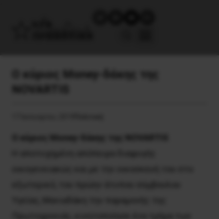
Ο κύριος Money-δάκης της
NOVARTIS
17 Ιανουαρίου, 2019
Πολιτική
Ο κύριος Money-δάκης της NOVARTIS
Η αποτυχημένη απόπειρα διαφυγής
οικογενειακώς και με την οικοσκευή του στο
εξωτερικό, του πρώην άτυπου σύμβουλου
Υγείας, Μανιαδάκη την παραμονής της
Πρωτοχρονιάς, κινητοποίησε ένα τμήμα των