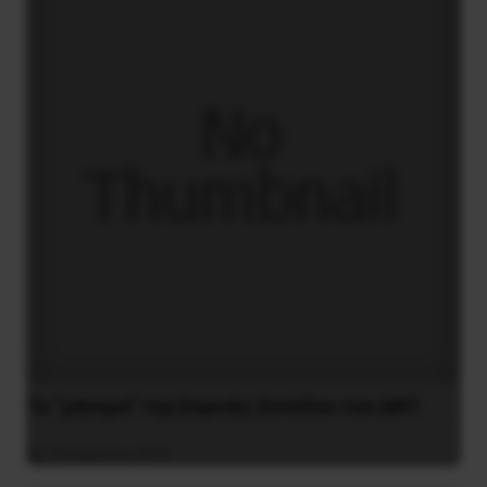
Το “μήνυμα” της Εαρινής Συνόδου του ΔΝΤ
14 Απριλίου 2019