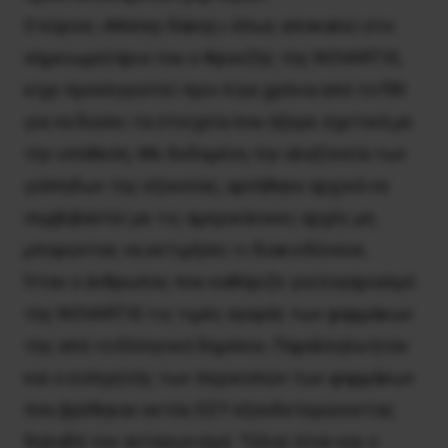
Ο κύριος «Money-δάκης» όπως αποκαλεί στο
σημειωματάριο του ο Φρουζής της NOVARTIS,
είχε προσεγγιστεί πριν λίγα χρόνια από το FBI
για να δώσει τα στοιχεία που ήξερε σχετικά με
την υπόθεση. Με δεδομένη την αλαζονεία των
γιάπηδων της εξουσίας, αρνήθηκε αρχικά να
συμβιβαστεί με τις αμερικάνικες αρχές μη
μπορώντας να εκτιμήσει τι διακινδύνευε.
Ήταν ο άνθρωπος που καθόριζε για λογαριασμό
της NOVARTIS τις τιμές αγοράς των φαρμάκων
της από το Ελληνικό δημόσιο. Παράλληλα ήταν
και ο εισηγητής των περικοπών των φαρμάκων
που βρέθηκαν εκτός ΕΣΥ εξουδετερώνοντας
δηλαδή τον ανταγωνισμό. Τέλος ήταν και ο