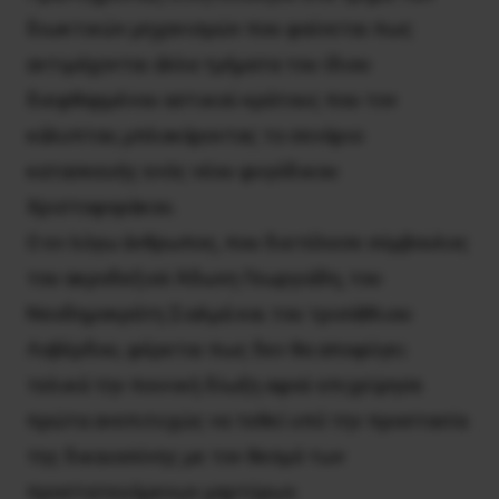
διωκτικών μηχανισμών που φαίνεται πως
αντιμάχονται άλλα τμήματα του ίδιου
διεφθαρμένου αστικού κράτους που τον
κάλυπταν, μπλοκάροντας το σενάριο
κατασκευής ενός νέου φυγόδικου
Χριστοφοράκου.
Ο εν λόγω άνθρωπος, που διετέλεσε σύμβουλος
του ακροδεξιού Άδωνη Γεωργιάδη, του
Νεοδημοκράτη Σιαλμά και του τρισάθλιου
Λοβέρδου, φέρεται πως δεν θα αποφύγει
τελικά την ποινική δίωξη αφού επιχείρησε
πρώτα ανεπιτυχώς να τεθεί υπό την προστασία
της δικαιοσύνης με τον θεσμό των
προστατευόμενων μαρτύρων.