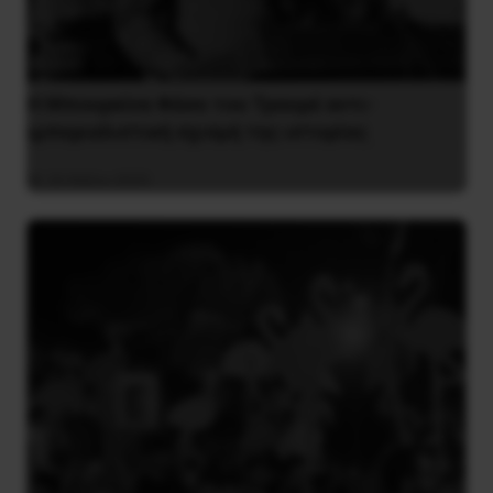
Η Μπουρκίνα Φάσο του Τραορέ αντι-
ιμπεριαλιστική σχισμή της ιστορίας
26 Μαΐου 2025