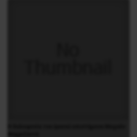
H δολοφονία του Ιρανού επιστήμονα Μοχσέν
Φαχριζαντέ