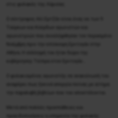
στις φυλακές της Λάρισας.
Ο σύντροφος Αλί Ερτζάν είναι ένας εκ των 9
Tούρκων και Kούρδων αγωνιστών και
αγωνιστριών που συνελήφθησαν τον περασμένο
Νοέμβρη πριν την επίσκεψη Ερντογάν στην
Αθήνα. H σύλληψή του ήταν δώρο της
κυβέρνησης Tσίπρα στον Eρντογάν…
Ο φυλακισμένος αγωνιστής σε ανακοίνωσή του
αναφέρει πως ξεκινά απεργία πείνας με αίτημα
την παραλαβή βιβλίων που του αποστέλονται.
Μετά από πολλές προσπάθειες και
προειδοποιήσεις η υπηρεσία της φυλακής