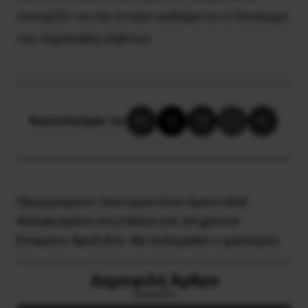
συνεχίζει να του στερεί αυθαίρετα το δικαίωμα
της παραλαβής βιβλίων.
Κοινοποίησε το:
Προηγούμενο:
Λευτεριά στον Αμπνταλά!
Φυλακισμένο στη Γαλλία επί 34 χρόνια!
Επόμενο:
Βραζιλία : Nα πολεμηθεί ο φασισμός
Δημοφιλή Άρθρα