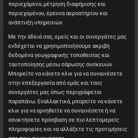
περιεχόμενο, μέτρηση διαφήμισης και
Το “μήνυμα” της Εαρινής Συνόδου του ΔΝΤ
περιεχομένου, έρευνα ακροατηρίου και
ανάπτυξη υπηρεσιών.
14 Απριλίου 2019
Με την άδειά σας, εμείς και οι συνεργάτες μας
ενδέχεται να χρησιμοποιήσουμε ακριβή
δεδομένα γεωγραφικής τοποθεσίας και
ταυτοποίησης μέσω σάρωσης συσκευών.
Μπορείτε να κάνετε κλικ για να συναινέσετε
στην επεξεργασία από εμάς και τους
συνεργάτες μας όπως περιγράφεται
παραπάνω. Εναλλακτικά, μπορείτε να κάνετε
κλικ για να αρνηθείτε να συναινέσετε ή να
αποκτήσετε πρόσβαση σε πιο λεπτομερείς
ΒΙΒΛΙΟΠΑΡΟΥΣΙΑΣΗ: “Η ΕΡΓΑΤΙΚΗ ΤΑΞΗ ΣΤΗΝ
πληροφορίες και να αλλάξετε τις προτιμήσεις
ΕΛΛΑΔΑ. ΑΠΟ ΤΗΝ ΠΡΩΤΗ ΣΥΓΚΡΟΤΗΣΗ