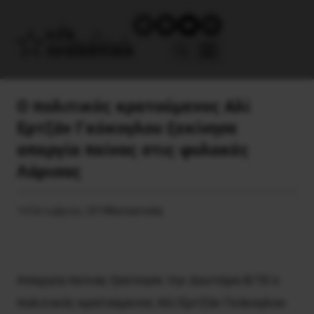
Ο πολιτικός κρατούμενος Αλί
Ερτζάν Γκόκογλου ξεκίνησε
απεργία πείνας στις φυλακές
Λάρισας
14 Οκτωβρίου, 2018
Καταστολή
Απεργία πείνας ξεκίνησε την Δευτέρα 8/10 ο
πολιτικός κρατούμενος Aλί Eρτζάν Γκόκογλου