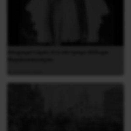
Αποχαιρετισμός στο σύντροφο Θόδωρο
Μεγαλοοικονόμου
26 Ιουλίου 2026