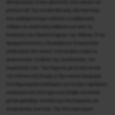
αλληλέγγυος στους φοιτητές που καλούν σε
μποϋκοτάζ της κατασταλτικής εξεταστικής
που αυθαίρετα έχει καλέσει η κυβέρνηση,
τέθηκε σε αναστολή καθηκόντων από τη
διοίκηση του Πανεπιστημίου της Αθήνας. Στην
πραγματικότητα, ο διωκόμενος διοικητικός
υπάλληλος δεν έκανε τίποτα άλλο παρά να
ανακοινώσει τη θέση της συνέλευσης του
σωματείου του. Ταυτόχρονα, μετά από αυτήν
την εκδικητική δίωξη, η Πρυτανεία προχωρά
στη δημιουργία υποδομών για να έχει εφεδρικό
υπολογιστικό σύστημα, ενώ έλαβε επιπλέον
μέτρα φύλαξης στο Κέντρο Λειτουργίας και
Διαχείρισης Δικτύου. Την ίδια ώρα έχουν