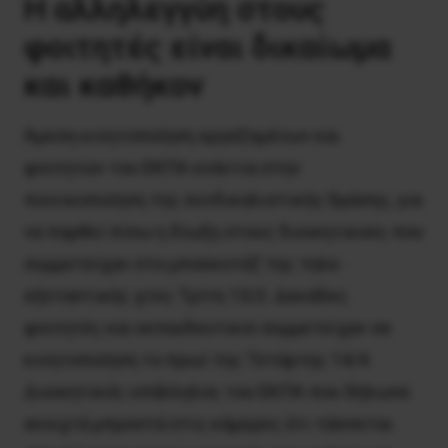
Η αλληλεγγύη στους
φοιτητές είναι δικαίωμα
και καθήκον
Άμεση κινητοποίηση εργαζομένων και
φοιτητών του ΕΚΠΑ ενάντια στην
ποινικοποίηση της συνδικαλιστικής δράσης, για
να παρθεί πίσω η δίωξη στους διοικητικούς που
συμμετείχαν στο μποϋκοτάζ της τηλε-
εξεταστικής χτες Τρίτη 13/2. Δεκάδες
φοιτητές και εκπαιδευτικοί συμμετείχαν σε
κινητοποίηση το πρωί της Τετάρτης 14/4.
Διοικητικός υπάλληλος του ΕΚΠΑ που δήλωσε
ανοιχτά μπροστά στις κάμερες ότι τάσσεται