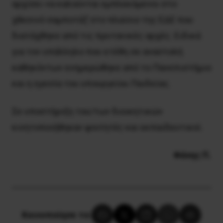
αρχίσει να καλούνται εμπλεκόμενοι στο
χθεσινό σαμποτάζ στο πλαίσιο της ΕΔΕ που
διατάχθηκε από τις πρυτανικές αρχές. Ειδικά
για τον υπάλληλο που ετέθη σε αναστολή
καθηκόντων ενημερώθηκε από το Πανεπιστήμιο
και η ηγεσία του υπουργείου Παιδείας.
Σε υποστήριξη του/των διοικητικών
κινητοποιήθηκαν φοιτητές και εκπαιδευτικοί.
Φάνης Π.
Κοινοποίησε το: