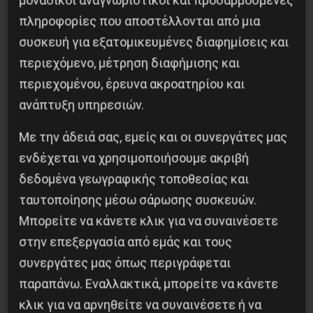
μοναδικοί αναγνωριστικοί και προσαρμοσμένες
πληροφορίες που αποστέλλονται από μια
συσκευή για εξατομικευμένες διαφημίσεις και
περιεχόμενο, μέτρηση διαφήμισης και
περιεχομένου, έρευνα ακροατηρίου και
Η Eπανάσταση της 19 Ιουλίου 1936 στην
ανάπτυξη υπηρεσιών.
Iσπανία
Με την άδειά σας, εμείς και οι συνεργάτες μας
5 Αυγούστου 2026
ενδέχεται να χρησιμοποιήσουμε ακριβή
δεδομένα γεωγραφικής τοποθεσίας και
ταυτοποίησης μέσω σάρωσης συσκευών.
Μπορείτε να κάνετε κλικ για να συναινέσετε
στην επεξεργασία από εμάς και τους
συνεργάτες μας όπως περιγράφεται
παραπάνω. Εναλλακτικά, μπορείτε να κάνετε
κλικ για να αρνηθείτε να συναινέσετε ή να