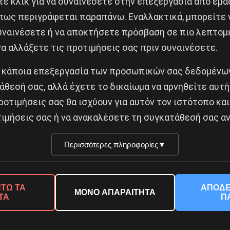
ε κλικ για να συναινέσετε στην επεξεργασία από εμά
πως περιγράφεται παραπάνω. Εναλλακτικά, μπορείτε ν
ήλωση & συναυλία στην Αθήνα
συναινέσετε ή να αποκτήσετε πρόσβαση σε πιο λεπτομ
Δημοφιλή Άρθρα
α αλλάξετε τις προτιμήσεις σας πριν συναινέσετε.
 κάποια επεξεργασία των προσωπικών σας δεδομένων
άθεσή σας, αλλά έχετε το δικαίωμα να αρνηθείτε αυτή
ροτιμήσεις σας θα ισχύουν για αυτόν τον ιστότοπο και
ιμήσεις σας ή να ανακαλέσετε τη συγκατάθεσή σας αν
Περισσότερες πληροφορίες
▼
© 2026 Νέα Προοπτική. All rights reserved.
ΤΩ ΤΑ
ΑΠΟΔΕ
ΜΟΝΟ ΑΠΑΡΑΙΤΗΤΑ
ΤΑ
Π