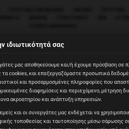
ΠΟΛΙΤΙΚΉ/ΟΙΚΟΝΟΜΊΑ
ΔΙΕΘΝΗ
ΕΡΓΑΤΙΚΑ
ΙΝΗΜΑΤΑ
ΘΕΩΡΙΑ
ΠΟΛΙΤΙΣΜΟΣ
ΕΕΚ
ΑΤΖ
OTHER LANGUAGES
ν ιδιωτικότητά σας
εργάτες μας αποθηκεύουμε και/ή έχουμε πρόσβαση σε 
ς τα cookies, και επεξεργαζόμαστε προσωπικά δεδομέ
ριστικοί και προσαρμοσμένες πληροφορίες που αποστ
μικευμένες διαφημίσεις και περιεχόμενο, μέτρηση δι
ευνα ακροατηρίου και ανάπτυξη υπηρεσιών.
Κοινοποίησε το:
 εμείς και οι συνεργάτες μας ενδέχεται να χρησιμοπο
ικής τοποθεσίας και ταυτοποίησης μέσω σάρωσης σ