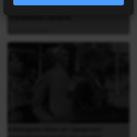
Το ΑΙ βαθαίνει την Κρίση
4 Αυγούστου 2026
Η Μπουρκίνα Φάσο του Τραορέ αντι-