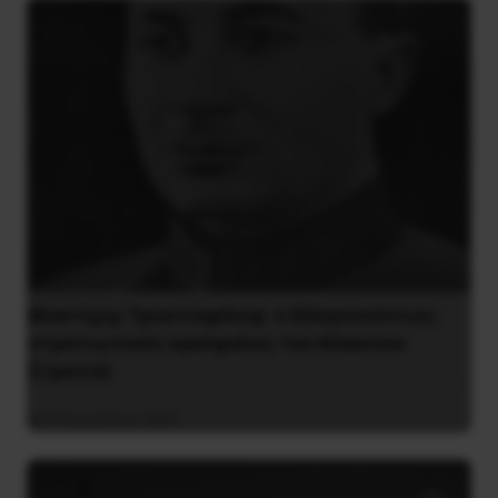
Βλαντίμιρ Τριανταφίλοφ: ο Ελληνοπόντιος
στρατιωτικός εγκέφαλος του Κόκκινου
Στρατού
8 Αυγούστου 2026