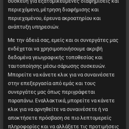
συσκευή για εξατομικευμένες διαφημίσεις και
ΑΠΟΔΙΟΠΟΜΠΑΙΩΝ ΤΡΑΓΩΝ, ΟΙ ΠΡΟΣΦΥΓΕΣ ΚΑΙ
περιεχόμενο, μέτρηση διαφήμισης και
ΟΙ ΜΕΤΑΝΑΣΤΕΣ
περιεχομένου, έρευνα ακροατηρίου και
ανάπτυξη υπηρεσιών.
Δημοφιλή Άρθρα
Με την άδειά σας, εμείς και οι συνεργάτες μας
ενδέχεται να χρησιμοποιήσουμε ακριβή
δεδομένα γεωγραφικής τοποθεσίας και
ταυτοποίησης μέσω σάρωσης συσκευών.
Μπορείτε να κάνετε κλικ για να συναινέσετε
στην επεξεργασία από εμάς και τους
συνεργάτες μας όπως περιγράφεται
παραπάνω. Εναλλακτικά, μπορείτε να κάνετε
κλικ για να αρνηθείτε να συναινέσετε ή να
αποκτήσετε πρόσβαση σε πιο λεπτομερείς
Βλαντίμιρ Τριανταφίλοφ: ο Ελληνοπόντιος
πληροφορίες και να αλλάξετε τις προτιμήσεις