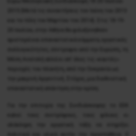
Ευρω-Μεσογειακή Συνδιάσκεψη 18-20 Ιουλίου
2015 (Μετά τις συναντήσεις τον Ιούνη του 2013
και τα τέλη του Μαρτίου του 2014). Στις 18-19-
20 Ιουλίου, στην Αθήνα θα φιλοξενηθούν
αριστερά και επαναστατικά κόμματα, εργατικές
συλλογικότητες, σύντροφοι από την Ευρώπη, τη
Μέση Ανατολή αλλά κι απ’ όλες τις «καυτές»
περιοχές του πλανήτη, από την Ουκρανία ως
την μακρινή Αργεντινή. Στόχος, μια διεθνιστική
επαναστατική απάντηση στην κρίση.
Για την επιτυχία της Συνδιάσκεψης το ΕΕΚ
καλεί τους συντρόφους, τους φίλους κι
ολόκληρη την εργατική τάξη να στηρίξει
πολιτικά και υλικά αυτήν την προσπάθεια. Ο