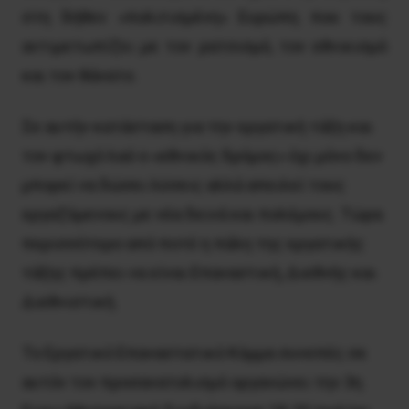
στη δήθεν «πολιτισμένη» Ευρώπη που τους
αντιμετωπίζει με τον ρατσισμό, τον εθνικισμό
και τον θάνατο.
Σε αυτήν κατάσταση για την εργατική τάξη και
τον φτωχό λαό ο «εθνικός δρόμος» όχι μόνο δεν
μπορεί να δώσει λύσεις αλλά απειλεί τους
εργαζόμενους με νέα δεινά και πολέμους. Τώρα
περισσότερο από ποτέ η πάλη της εργατικής
τάξης πρέπει να είναι Επαναστική, Διεθνής και
Διεθνιστική.
Το Εργατικό Επαναστατικό Κόμμα συνεπές σε
αυτόν τον προσανατολισμό οργανώνει την 3η