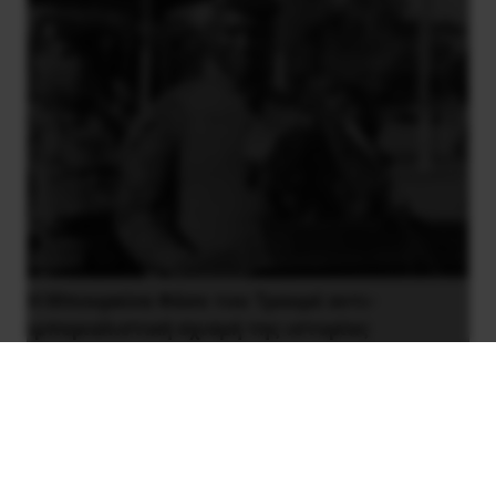
Η Μπουρκίνα Φάσο του Τραορέ αντι-
ιμπεριαλιστική σχισμή της ιστορίας
26 Μαΐου 2025