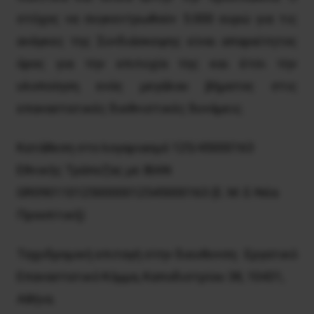
στόχος να συγκεντρωθούν 5.000 ευρώ για τις
ανάγκες της Συνδιάσκεψης είναι απαραίτητος
όρος για την επιτυχία της και έτσι την
υλοποίηση ενός μεγάλου βήματος στις
επαναστατικές διεθνιστικές δυνάμεις.
Κατάθεση στο λογαριασμό 125/45000163
Εθνικής Τράπεζας με IBAN
GR0901101250000012545000163 (Ε. Μ. Ε-Νέα
Προοπτική)
Ταχυδρομική επιταγή στην διευθυνση: Εργατικό
Επαναστατικό Κόμμα, Καποδιστρίου 38, 10431,
Αθήνα.