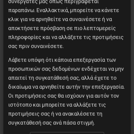
συνεργάτες μας όπως περιγράφεται
18-9-2019
παραπάνω. Εναλλακτικά, μπορείτε να κάνετε
κλικ για να αρνηθείτε να συναινέσετε ή να
αποκτήσετε πρόσβαση σε πιο λεπτομερείς
πληροφορίες και να αλλάξετε τις προτιμήσεις
Κοινοποίησε το:
σας πριν συναινέσετε.
Λάβετε υπόψη ότι κάποια επεξεργασία των
προσωπικών σας δεδομένων ενδέχεται να μην
Προηγούμενο:
6 χρόνια από τη δολοφονία του
απαιτεί τη συγκατάθεσή σας, αλλά έχετε το
Παύλου Φύσσα
δικαίωμα να αρνηθείτε αυτήν την επεξεργασία.
Επόμενο:
OΛOI ΣTHN AΠEPΓIA
Οι προτιμήσεις σας θα ισχύουν για αυτόν τον
ιστότοπο και μπορείτε να αλλάξετε τις
Δημοφιλή Άρθρα
προτιμήσεις σας ή να ανακαλέσετε τη
συγκατάθεσή σας ανά πάσα στιγμή.