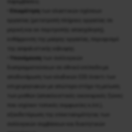
παρεμβάσεις.
•
Επικράτηση
των ελαστικών σχέσεων
εργασίας (μετατροπή πλήρους εργασίας σε
μερική και εκ περιτροπής απασχόληση),
ενθάρρυνση της μαύρης εργασίας, περιορισμό
της ασφαλιστικής κάλυψης.
•
Υπονόμευση
των συλλογικών
διαπραγματεύσεων σε εθνικό επίπεδο με
αποδυνάμωση των κλαδικών ΣΣE έναντι των
επιχειρησιακών με απώτερο στόχο τη μείωση
των μισθών (αποκλειστικές οικονομικές ζώνες
που ισχύουν τοπικές συμφωνίες κ.λπ.),
εξουδετέρωση της επεκτασιμότητας των
συλλογικών συμβάσεων και διαιτητικών