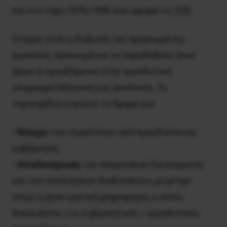
και στο νόμο 1876/1990 που αφορά τις ΣΣΕ.
Στόχος είναι η διάλυση της οργανωμένης
εργασίας, προκειμένου να παραδοθούν άνευ
όρων οι εργαζόμενοι στην εργοδοτική
υπερεκμετάλλευση και ασυδοσία. Το
νομοσχέδιο στρώνει το δρόμο για:
•
Έλεγχο
των σωματείων από εργοδοσία και
κυβέρνηση.
•
Αποδυνάμωση
του απεργιακού δικαιώματος
και των συλλογικών διαδικασιών με μέτρα
όπως η ηλεκτρονική ψηφοφορία, η οποία
διευκολύνει τις κυβερνητικές / εργοδοτικές