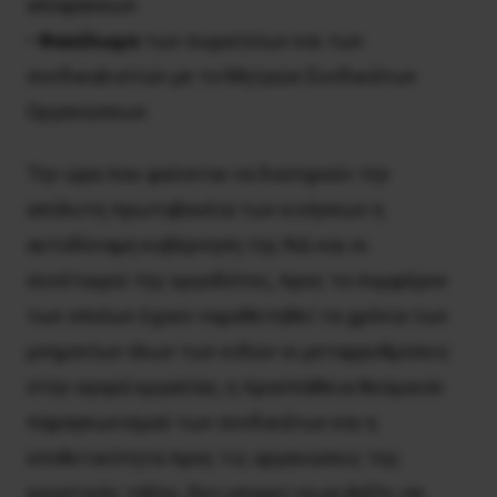
αποφάσεων.
•
Φακέλωμα
των σωματείων και των
συνδικαλιστών με το Μητρώο Συνδικάτων
Οργανώσεων.
Την ώρα που φαίνεται να διατηρούν την
απόλυτη πρωτοβουλία των κινήσεων η
αυτοδύναμη κυβέρνηση της ΝΔ και οι
συνέταιροί της εργοδότες, προς το συμφέρον
των οποίων έχουν νομοθετηθεί τα χρόνια των
μνημονίων όλων των ειδών οι μεταρρυθμίσεις
στην αγορά εργασίας, η προσπάθεια θεσμικού
παραγκωνισμού των συνδικάτων και η
επιθετικότητα προς τις οργανώσεις της
εργατικής τάξης, δεν μπορεί να μη βάζει σε