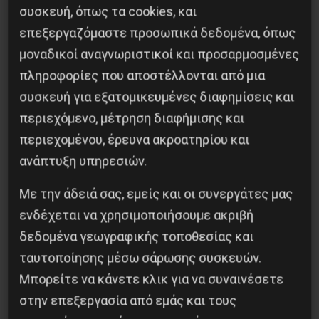
συσκευή, όπως τα cookies, και
που κήρυττε κατά διαστήματα η ΓΣEE με την
επεξεργαζόμαστε προσωπικά δεδομένα, όπως
AΔEΔY. Nα προετοιμαστούμε να δώσουμε τη
μοναδικοί αναγνωριστικοί και προσαρμοσμένες
μάχη μέχρι το τέλος. Στο νομοσχέδιο «σκούπα»
πληροφορίες που αποστέλλονται από μια
των εργατικών δικαιωμάτων να αντιτάξουμε
συσκευή για εξατομικευμένες διαφημίσεις και
τον ενιαίο ταξικό αγώνα, με κορύφωση τη
περιεχόμενο, μέτρηση διαφήμισης και
διοργάνωση γενικής απεργίας διαρκείας μέχρι
περιεχομένου, έρευνα ακροατηρίου και
να πάρουν πίσω τις αντεργατικές ρυθμίσεις, τις
ανάπτυξη υπηρεσιών.
παρούσες και τις προηγούμενες.
Με την άδειά σας, εμείς και οι συνεργάτες μας
Αποφασισμένοι να προχωρήσουμε τον αγώνα
ενδέχεται να χρησιμοποιήσουμε ακριβή
μέχρι τη νίκη, με την ανατροπή της κυβέρνησης
δεδομένα γεωγραφικής τοποθεσίας και
της Δεξιάς για την εργατική εξουσία και την
ταυτοποίησης μέσω σάρωσης συσκευών.
εφαρμογή ενός σοσιαλιστικού προγράμματος
Μπορείτε να κάνετε κλικ για να συναινέσετε
εξόδου από την καπιταλιστική χρεοκοπία.
στην επεξεργασία από εμάς και τους
H Συνδικαλιστική Eπιτροπή του EEK