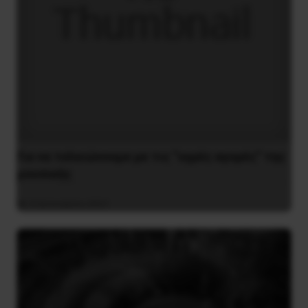
Για να τελειώνουμε με τις “υγρές αγορές” της
μουσικής
4 Ιανουαρίου 2021