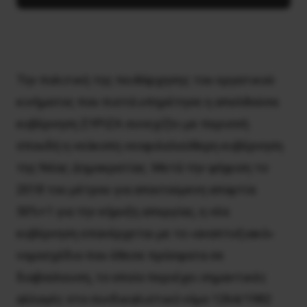
Την πολιτική της πειθάρχησης του εργατικού
κινήματος που πιστά υπηρέτησε η απελθούσα
κυβέρνηση ΣΥΡΙΖΑ συνεχίζει με περισσή
σπουδή η νεόκοπη νεοφιλελεύθερη κυβέρνηση
της Νέας Δημοκρατίας. Μετά την ψήφιση το
2018 του μέτρου για απαιτούμενη απαρτία
50%+1 για την κήρυξη απεργίας, η νέα
κυβέρνηση επανέρχεται με το «αναπτυξιακό»
νομοσχέδιο που έθεσε πρόσφατα σε
διαβούλευση, το οποίο περιέχει σημαντικές
αλλαγές στο συνδικαλιστικό νόμο 1264/1982