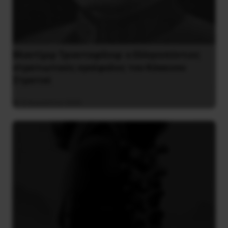
Βλαντίμιρ Τριανταφίλοφ: ο Ελληνοπόντιος
στρατιωτικός εγκέφαλος του Κόκκινου
Στρατού
8 Αυγούστου 2026