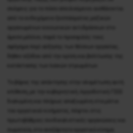
σκέψεις για το πόσο απειλούμενοι αισθάνονται
από το ενδεχόμενο ξεσπάσματος μαζικών
οργανωμένων κοινωνικών αντιδράσεων στο
άμεσο μέλλον, παρά το προσφιλές τους
αφήγημα περί αύξησης των θέσεων εργασίας,
δήθεν εξόδου από την κρίση και βελτίωσης της
κατάστασης των λαϊκών στρωμάτων.
Το βάρος της απάντησης στην ολομέτωπη αυτή
επίθεση, με την κυβερνητική /εργοδοτική ΓΣΕΕ
διαλυμένη και πλήρως απαξιωμένη στα μάτια
του εργατικού κινήματος, πέφτει στις
πρωτοβάθμιες συνδικαλιστικές οργανώσεις και
σωματεία, στο ανεξάρτητο εργατικό κίνημα.