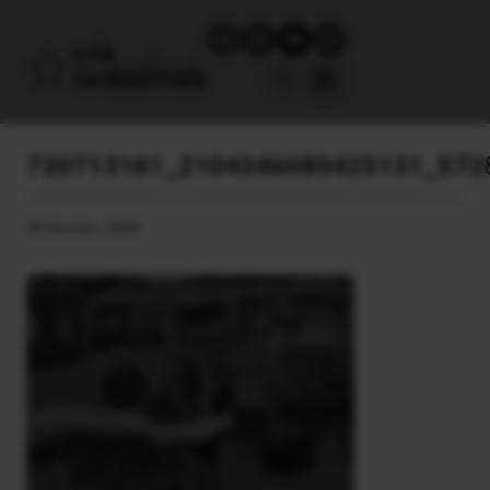
730713161_2104346080425131_572
30 Ιουνίου, 2026