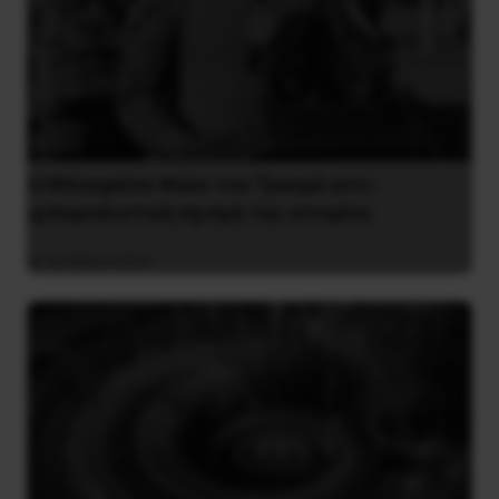
Η Μπουρκίνα Φάσο του Τραορέ αντι-
ιμπεριαλιστική σχισμή της ιστορίας
26 Μαΐου 2025