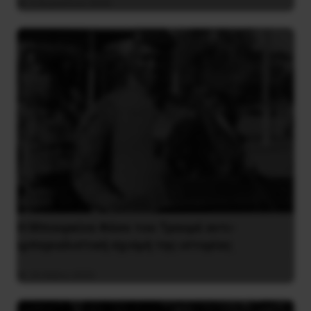
4 Αυγούστου 2026
Η Μπουρκίνα Φάσο του Τραορέ αντι-
ιμπεριαλιστική σχισμή της ιστορίας
26 Μαΐου 2025