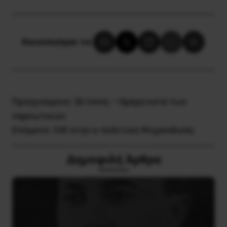
Κοινοποίησε το:
Προηγούμενο:
26 Ιούνη – Ημέρα κατά των
ναρκωτικών
Επόμενο:
ΟΧΙ στην α-πολίτικη Ψυχανάλυση
Δημοφιλή Άρθρα