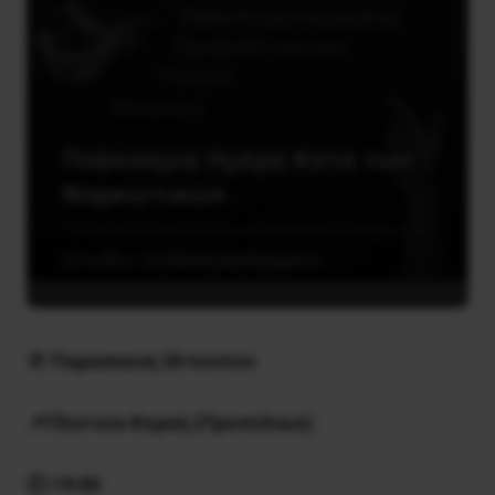
Παγκόσμια Ημέρα Κατά των
Ναρκωτικών
22 Ιουνίου, 2026
Κοινωνία/Κινήματα
📆
Παρασκευή 26 Ιουνίου
📌Πλατεία Κοραή (Προπύλαια)
🕗 19:00