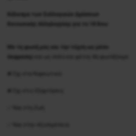
K
άλεσμα των Συλλογικών Δράσεων
Κοινωνικής Αλληλεγγύης για το 18 Άνω
Με τη φωνή μας και την τέχνη ως μέσο
έκφρασης
και ως όπλο και φέτος θα φωνάξουμε
❌ Όχι στα Ναρκωτικά
❌ Όχι στις Εξαρτήσεις
✅ Ναι στη Ζωή
✅ Ναι στην Αξιοπρέπεια