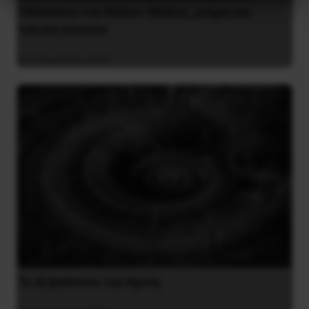
Οδύσσεια του Νόλαν: Μύθος, μνήμη και
ταξική εξουσία
3 Αυγούστου 2026
Το ΑΙ βαθαίνει την Κρίση