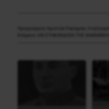
Προηγούμενο:
Κριστιάν Ρακόφσκι: H εξέγερ
Επόμενο:
OXI ΣΤΗΝ ΕΚΔΟΣΗ ΤΗΣ SHARAREH 