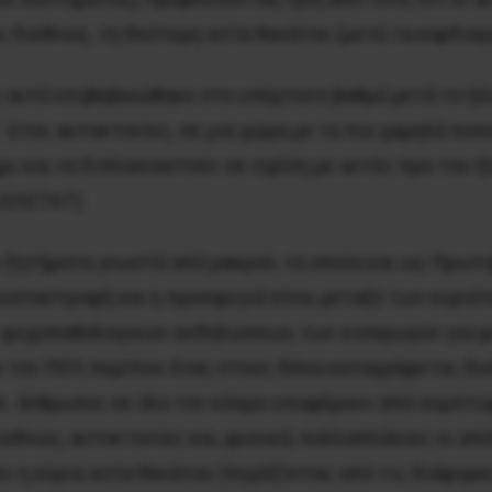
ν, διεθνώς, τη δεύτερη αιτία θανάτου (μετά τα καρδια
ς αυτό επιβεβαιώθηκε στο υπέρτατο βαθμό μετά το ξέ
ατ΄ έτος αυτοκτονίες, σε μια χώρα με τα πιο χαμηλά 
ρι και να διπλασιαστούν σε σχέση με αυτές προ του ξ
 ΕΛΣΤΑΤ).
 ζητήματα γνωστά από μακρού, τα οποία και ως Πρωτο
κή καταστροφή και η προσφυγιά είναι μεταξύ των κυρ
 ψυχοπαθολογικών εκδηλώσεων, των εισαγωγών για ψυ
ον ΠΟΥ, περίπου ένας στους δέκα καταγράφεται, διεθ
εκ. άνθρωποι σε όλο τον κόσμο υποφέρουν από συμπτώ
διεθνώς, αυτοκτονίες και, φυσικά, πολλαπλάσιες οι απ
ει η κύρια αιτία θανάτου (πηγάζοντας από τις διάφορ