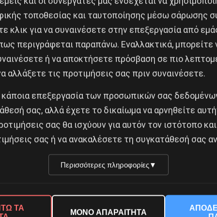
 εμείς και οι συνεργάτες μας ενδέχεται να χρησιμοπο
γείας» μας βρίσκει, λοιπόν,
ικής τοποθεσίας και ταυτοποίησης μέσω σάρωσης σ
ε κλικ για να συναινέσετε στην επεξεργασία από εμά
ηλεία να είναι ακούσιες,
πως περιγράφεται παραπάνω. Εναλλακτικά, μπορείτε ν
περιστρεφόμενης πόρτας» κυρίαρχες και αυτονόητες (ως
συναινέσετε ή να αποκτήσετε πρόσβαση σε πιο λεπτομ
α αλλάξετε τις προτιμήσεις σας πριν συναινέσετε.
 όσους έχουν ανάγκη,
 κάποια επεξεργασία των προσωπικών σας δεδομένων
άθεσή σας, αλλά έχετε το δικαίωμα να αρνηθείτε αυτή
ο ποσοστό των οποίων είναι άτομα με σοβαρά προβλήμ
ροτιμήσεις σας θα ισχύουν για αυτόν τον ιστότοπο και
ματα ψυχικής υγείας των προσφύγων να μένουν αναπάν
ιμήσεις σας ή να ανακαλέσετε τη συγκατάθεσή σας αν
ών ντόπιων,
Περισσότερες πληροφορίες
▼
 και υποτυπώδεις παιδοψυχιατρικές υπηρεσίες
ση,
ΤΩ ΤΑ
ΑΠΟΔΕ
ΜΟΝΟ ΑΠΑΡΑΙΤΗΤΑ
ΤΑ
Π