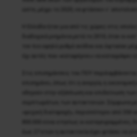
ώστε, μέχρι το 2020, να φτάσουν ν΄ αποτελού
Η Ελλάδα ήταν μια από τις χώρες στις οποίε
διαδοχικά μνημόνια μετά το 2010, όταν οι κ
τον πιο υψηλό ρυθμό ανόδου και έφτασαν μέχ
όχι αυτές που «καταφέρνει» να καταγράψει η
Στις επισημάνσεις του ΠΟΥ περιλαμβάνονται
επισημάνει, όπως ότι η ανεργία, η οικονομι
οδηγούν στην εξάπλωση και επιδείνωση των
συμπτωμάτων, των αυτοκτονιών. Σύμφωνα με τ
«ψυχική διαταραχή», περισσότεροι από 350 
800.000 είναι ετησίως οι καταγεγραμμένες, 
έως 27 ετών η αυτοκτονία έχει φτάσει να γίν