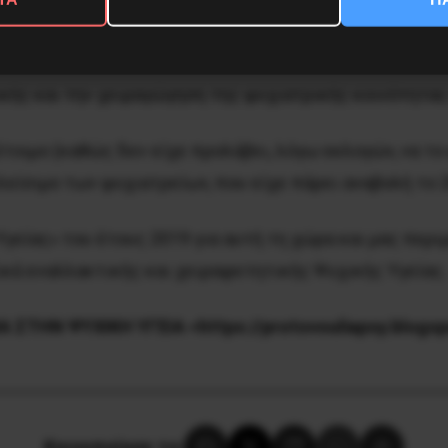
ως και συνολικά της Υγείας) δραματικά υποστελεχωμέ
ικής και την χειραγώγηση της ψυχιατρικής κοινότητα
τοιμο (καθώς δεν είχε προλάβει, λόγω εκλογών, να το 
κλείσιμο των ψυχιατρείων, που είχε πάρει αναβολή το 
γείας» του έτους 2019 για αυτή τη χώρα και μας περι
ικά εναλλακτικής και χειραφετητικής Ψυχικής Υγείας.
ΤΗΝ ΨΥΧΙΚΗ ΥΓΕΙΑ <https://protovouliapsy.blogsp
Κοινοποίησε το: