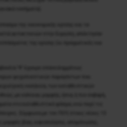
γγειακά νοσήματα).
σπασμα της οικονομικής κρίσης και τα
ποσοστά αυτοκτονιών στην Ευρώπη, απέκτησαν
εσπάσματος της κρίσης (οι πραγματικές και
βουλία ‘Ψ’ έχουμε επανειλημμένως
ιότερων ψυχοπιεστικών παραγόντων που
χιατρική νοσηλεία, των καταθλιπτικών
νώς, με κάποιας μορφής, ήπια, ή πιο σοβαρή,
ματα στο καταθλιπτικό φάσμα, ενώ περί τις
όπειρες. Σύμφωνα με τον ΠΟΥ, στους νέους 15
ες μορφές βίας, κακοποίησης, απομόνωσης,