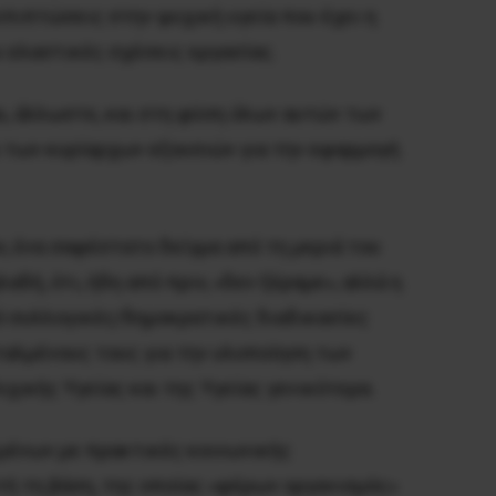
 επιπτώσεις στην ψυχική υγεία που έχει η
 ελαστικές σχέσεις εργασίας.
αι, άλλωστε, και στη φύση όλων αυτών των
 των κυρίαρχων εξουσιών για την εφαρμογή
, ένα σαφέστατο δείγμα από τη μεριά του
αδή, ότι, ήδη από πριν, «δεν ξέραμε», αλλά η
ό συλλογικές/δημοκρατικές διαδικασίες
ταλμένους τους για την υλοποίηση των
υχικής Υγείας και της Υγείας γενικότερα.
μένων με πρακτικές κοινωνικής
τή τη βάση, της οποίας «φέρων οργανισμός»