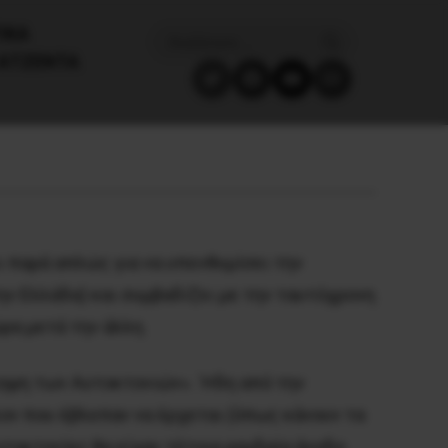
ΙΚΑ
ΑΤΖΈΝΤΑ
ι παρά απλώς για να υπενθυμίσει την
ν Ελλάδα) και συμβαδίζει με την ταυτόχρονη
ρα μετά την άλλη.
ηψη των Αυτοκτονιών». ΄Ηδη από την
λλον που έβλεπαν να έρχεται (όπως κάνουν τα
υτοκτονίες θα είχαν τέτοια ραγδαία άνοδο