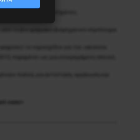
νες και υποχρηματοδοτημένες,
ς από το βιο-φαρμακο-βιομηχανικό σύμπλεγμα.
ψηφίσει) το νομοσχέδιο για την «ακούσια
2015, παραμένει ως μια επικρεμάμενη απειλή.
μένουν πολλά, για αντίσταση, οργάνωση και
ot.com/>