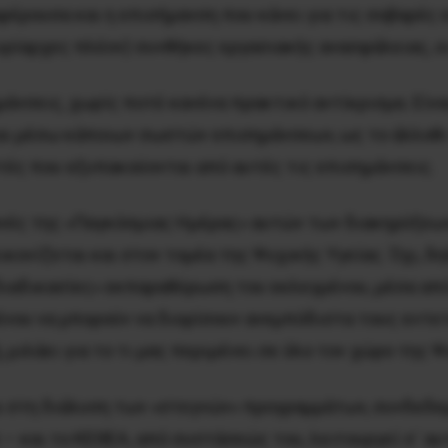
αφέρουσα και η επισήμανση που κάνει για τις σοβαρές
ρίαρχες πλέον) συνθήκες εργασιακής ανασφάλειας, οι
μάνσεις, χωρίς ποτέ κανένα πρακτικό αντίκρισμα. Είν
και μέσω κάποιων σωστών επισημάνσεων, ως το άλλοθι
τές που εξυπακούονται από αυτές τις επισημάνσεις.
ονές της «Παγκόσμιας Ημέρας» αυτών των διακηρύξεων
κονίζεται και στον τομέα της Ψυχικής Υγείας. Όχι, δηλ
 διαδικασίες» εκπαραθύρωση του εκλεγμένου, μέσα απ
ένου να μπορούν να διορίσουν ανεμπόδιστα τους εντε
μιλάει για το τι μας περιμένει σε όλο τον χώρο της Ψ
ι στη διάλυση των «στεγνών» προγραμμάτων, συνδεδε
– και το ΚΕΘΕΑ, από συστάσεώς του, λειτουργεί σ΄ αυ