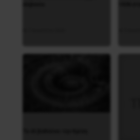
Αλβανία
1936 στ
7 Αυγούστου 2026
5 Αυγο
Το ΑΙ βαθαίνει την Κρίση