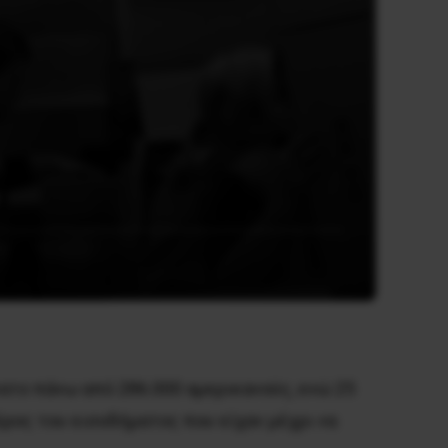
ατο πάνω από 286.000 αμερικανούς, ενώ 25
έρος του εισοδήματος που είχαν μέχρι να