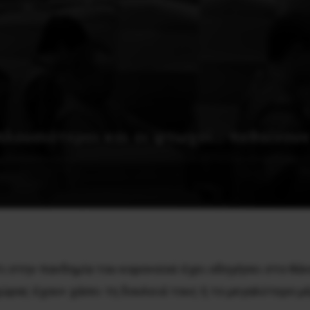
πλουσιότεροι και οι φτωχοί… πεθαίνουν
 στην πανδημία του κορονοϊού έχει οδηγήσει στο θάν
ώρας έχουν χάσει τη δουλειά τους ή το μεγαλύτερο μ