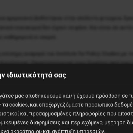
α αμερικανοί βυθίστηκαν στην απόλυτη φτώχεια. Ερ
νικά νοικοκυριά δεν έχουν να φάνε. Και είναι σε αυτ
 καθημερινά οι νεκροί.
επίσημη αναφορά του Institute for Policy Studies με 
ς Κοινότητας. Προστατεύοντας τους Εργάτες από του
ήν αναφέρεται ότι από τον περασμένο Μάρτη μέχρι σή
ν ιδιωτικότητά σας
τά 1 τρισεκατομμύριο δολάρια!
εργάτες μας αποθηκεύουμε και/ή έχουμε πρόσβαση σε 
ατομμυριούχους, οΤζεφ Μπέζος της Amazon αύξησε τ
ς τα cookies, και επεξεργαζόμαστε προσωπικά δεδομέ
ριστικοί και προσαρμοσμένες πληροφορίες που αποστ
μικευμένες διαφημίσεις και περιεχόμενο, μέτρηση δι
πλούτη της κατά 48 δισεκατομμύρια δολάρια και ο Joh
ευνα ακροατηρίου και ανάπτυξη υπηρεσιών.