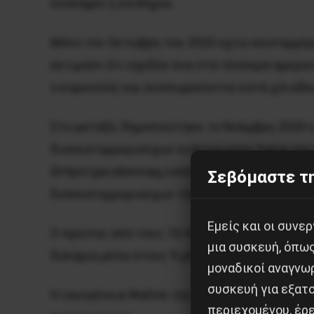
ενσκήψει η επιδημία.
Μόνο τον Οκτώβρη του 2020 οχτώ εκατομμύρι
εκτιμούν ότι σχεδόν ένα στα τέσσερα αμερικα
ο κορονοϊός και συσσωρεύονται κατά χιλιάδες
Στο μεταξύ, δημοσιεύτηκε το Νοέμβρη 2020 η 
δισεκατομμυριούχων ενάντια στην Υγεία τη
(https\\jacobinmag.com\26.11.2020). Σε αυτ
Σεβόμαστε τη
δισεκατομμυριούχων της χώρας αυξήθηκε κα
Εμείς και οι συν
Ο πρώτος από τους 10 πλουσιότερους δισεκ
μια συσκευή, όπω
δολάρια μέσα στους 9 μήνες της πανδημίας !
μοναδικοί αναγνω
συσκευή για εξατο
Η οικογένεια Walton της Walmart αύξησε τα 
περιεχομένου, έρ