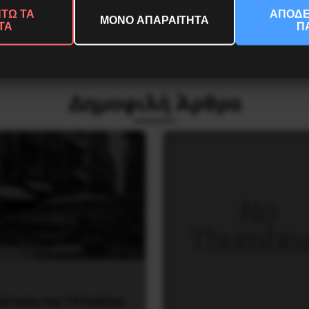
ΤΩ ΤΑ
ΑΠΟΔΕ
ΜΟΝΟ ΑΠΑΡΑΙΤΗΤΑ
ΤΑ
Π
ν Ναυτεργατών
ης 6ης Δεκέμβρη
Δημοφιλή Άρθρα
σταση της 19 Ιουλίου