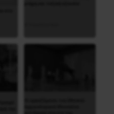
μνήμη και ταξική εξουσία
ν στο
3 Αυγούστου 2026
Οι εργαζόμενοι του Εθνικού
Τραορέ
Αρχαιολογικού Μουσείου
σμή της
αντιδρούν στο ν/σ της