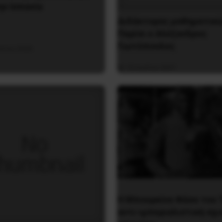
ην Iσπανία
Διδάκτορας μαθηματικώ
Παρίσι ο Αλέξανδρος
Γιωτόπουλος
ύστου 2026
16 Ιουλίου 2021
Η Μπουρκίνα Φάσο του 
αντι-ιμπεριαλιστική σχι