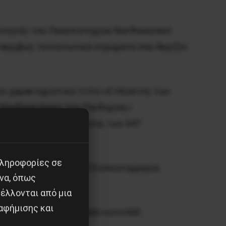
ευνητές του Πανεπιστημίου Northwestern
ά ακριβώς τα κοινωνικά στρώματα που θερίζει
τον χαρακτηριστικό τίτλο «Ο πλούτος των
ς Κερδοσκόπους της Πανδημίας»
μερα ο συνολικός πλούτος των 647
πληροφορίες σε
α πλούτη του κατά 70 δισεκατομμύρια
να, όπως
έλλονται από μια
αφήμισης και
n Tyson της Τyson Foods κατά 600