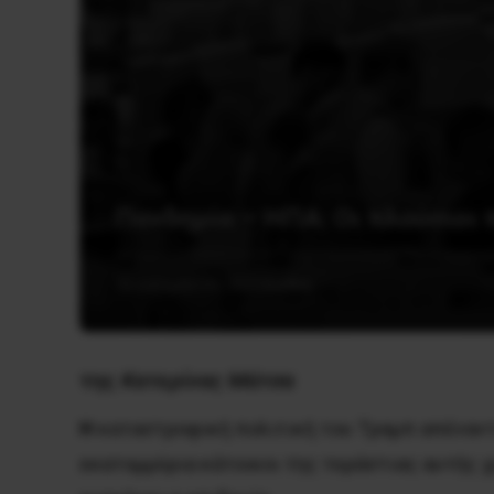
Πανδημία – ΗΠΑ: Οι πλούσιοι 
10 Δεκεμβρίου, 2020
Διεθνή
της
Κατερίνας Μάτσα
Η
καταστροφική πολιτική του Τραμπ απέναντι
εκατομμύρια κάτοικοι της τεράστιας αυτής χ