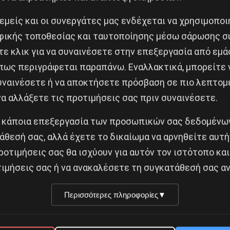
 εμείς και οι συνεργάτες μας ενδέχεται να χρησιμοπο
χαμηλούς μισθούς, δεν δίνουν επιδόματα, κάνουν πόλε
ικής τοποθεσίας και ταυτοποίησης μέσω σάρωσης σ
έλυσε συνδικαλιστή που διεκδικούσε μέτρα προστασί
ε κλικ για να συναινέσετε στην επεξεργασία από εμά
πως περιγράφεται παραπάνω. Εναλλακτικά, μπορείτε ν
οτήτων, χαρακτηριστικό της κρίσης της παγκοσμιοποί
συναινέσετε ή να αποκτήσετε πρόσβαση σε πιο λεπτομ
από την χωρίς προηγούμενο ριζοσπαστικοποίηση και κ
α αλλάξετε τις προτιμήσεις σας πριν συναινέσετε.
 κάποια επεξεργασία των προσωπικών σας δεδομένων
άθεσή σας, αλλά έχετε το δικαίωμα να αρνηθείτε αυτή
ροτιμήσεις σας θα ισχύουν για αυτόν τον ιστότοπο και
ιμήσεις σας ή να ανακαλέσετε τη συγκατάθεσή σας αν
Περισσότερες πληροφορίες
▼
Κοινοποίησε το: