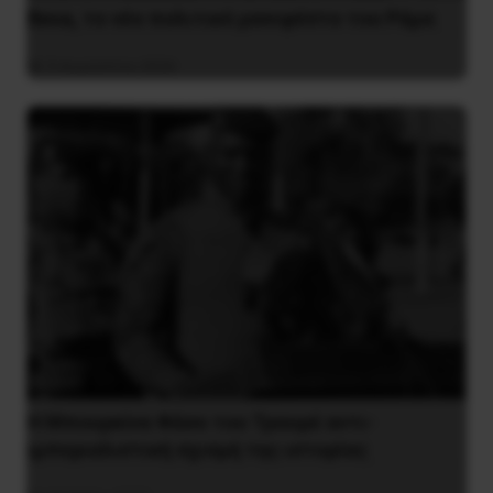
Besa, το νέο πολιτικό μανιφέστο του Ράμα
5 Αυγούστου 2026
Η Μπουρκίνα Φάσο του Τραορέ αντι-
ιμπεριαλιστική σχισμή της ιστορίας