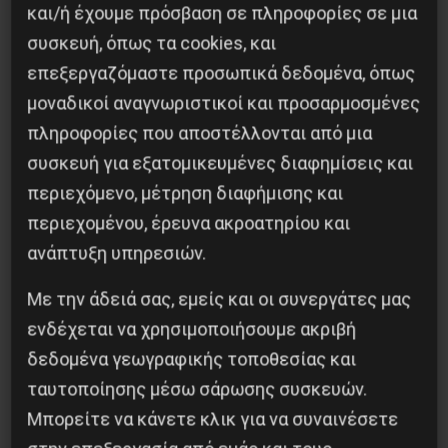
Η Eπανάσταση της 19 Ιουλίου 1936 στην
και/ή έχουμε πρόσβαση σε πληροφορίες σε μια
Iσπανία
συσκευή, όπως τα cookies, και
επεξεργαζόμαστε προσωπικά δεδομένα, όπως
5 Αυγούστου 2026
μοναδικοί αναγνωριστικοί και προσαρμοσμένες
πληροφορίες που αποστέλλονται από μια
συσκευή για εξατομικευμένες διαφημίσεις και
περιεχόμενο, μέτρηση διαφήμισης και
περιεχομένου, έρευνα ακροατηρίου και
ανάπτυξη υπηρεσιών.
Με την άδειά σας, εμείς και οι συνεργάτες μας
ενδέχεται να χρησιμοποιήσουμε ακριβή
δεδομένα γεωγραφικής τοποθεσίας και
ταυτοποίησης μέσω σάρωσης συσκευών.
Το ΑΙ βαθαίνει την Κρίση
Μπορείτε να κάνετε κλικ για να συναινέσετε
4 Αυγούστου 2026