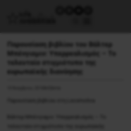
Παρουσίαση βιβλίου του Βάλτερ
Μπένγιαμιν: Υπερρεαλισμός – Το
τελευταίο στιγμιότυπο της
ευρωπαϊκής διανόησης
10 Νοεμβρίου, 2018
Ατζέντα
Παρουσίαση βιβλίου στη Locomotiva
Βάλτερ Μπένγιαμιν: Υπερρεαλισμός – Το
τελευταίο στιγμιότυπο της ευρωπαϊκής