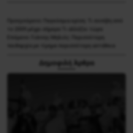
Προηγούμενο:
Παγκόσμια κρίση: Τι συνέβη από
το 2009 μέχρι σήμερα Tι αλλάζει τώρα
Επόμενο:
Γιάννης Μηλιός: Περισσότερη
πειθαρχία με τίμημα περισσότερη αστάθεια
Δημοφιλή Άρθρα