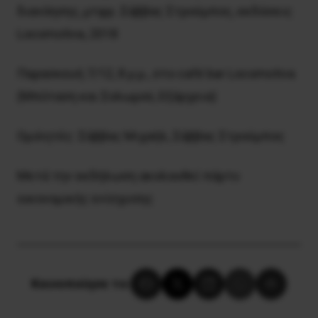
διανόησης, μτφρ. Σάββας Στρούμπος, εκδόσεις
Locomotiva, 2018
Παρασκευή 7/12, 8 μ.μ., στο café bar Locomotiva
(Mπόταση και Σολωμού, Eξάρχεια)
Ομιλητές: Σάββας Μιχαήλ, Σάββας Στρούμπος
Μετά την εκδήλωση ακολουθεί πάρτυ
οικονομικής ενίσχυσης
Κοινοποίησε το: