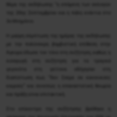
θέμα της εκδήλωσης “η επόμενη των εκλογών
της 20ης Σεπτεμβρίου και η πάλη ενάντια στο
3ο Μνημόνιο.
Η μαύρη σύμπτωση της ημέρας της εκδήλωσης
με την πολύνεκρη βομβιστική επίθεση στην
Άγκυρα έδωσε τον τόνο στη συζήτηση, καθώς η
εισαγωγή στη συζήτηση για τα τραγικά
γεγονότα στη γείτονα οδήγησαν στη
διαπίστωση πως “δεν ζούμε σε κανονικούς
καιρούς” και συνεπώς η επαναστατική θεωρία
και πράξη είναι επιτακτική.
Στο επίκεντρο της συζήτησης βρέθηκε η