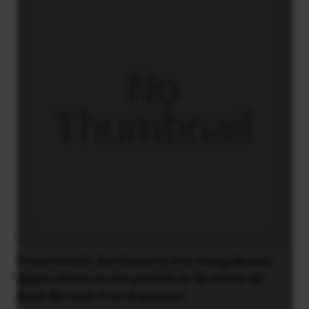
Στρατόπεδο Χατζηπεντή στο Κουφόβουνο
Έβρου:Μόνο σε μια μονάδα οι 30 στους 60
είναι θετικοί στον Κορονοϊό