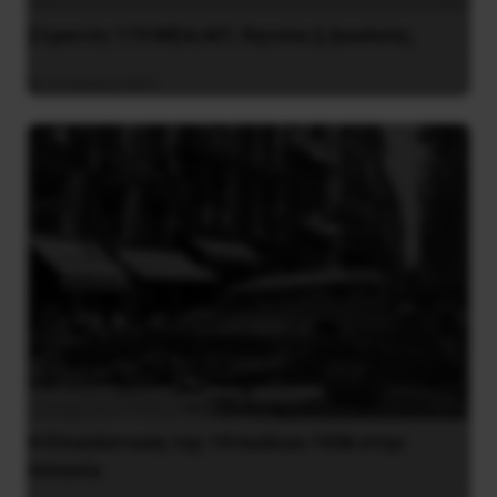
Στρατός 173 MEA/ΑΠ: Θητεία ή Δουλεία;
31 Ιουλίου 2021
Η Eπανάσταση της 19 Ιουλίου 1936 στην
Iσπανία