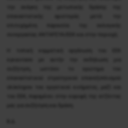
την ανάγκη της μετωπικής δράσης της
επαναστατικής αριστεράς μετά την
επιτυχημένη παρουσία της εκλογικής
συνεργασίας ΑΝΤΑΡΣΥΑ/ΕΕΚ και στην περιοχή.
Η τοπική κομματική οργάνωση του ΕΕΚ
εγκαινίασε με αυτήν την εκδήλωση μια
συζήτηση, ωστόσο το ερώτημα του
επαναστατικού στρατηγικού επανεξοπλισμού
ολόκληρου του εργατικού κινήματος, μαζί και
του ΕΕΚ, παραμένει στην κορυφή της ατζέντας
μας για συζήτηση και δράση.
Β.Δ.