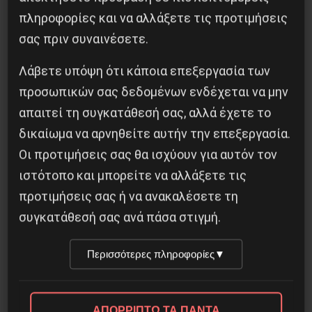
Βίλχελμ Λίμπκνεχτ: από τα οδοφράγματα
πληροφορίες και να αλλάξετε τις προτιμήσεις
στην οικοδόμηση του εργατικού κόμματος
σας πριν συναινέσετε.
9 Αυγούστου 2026
Λάβετε υπόψη ότι κάποια επεξεργασία των
προσωπικών σας δεδομένων ενδέχεται να μην
απαιτεί τη συγκατάθεσή σας, αλλά έχετε το
δικαίωμα να αρνηθείτε αυτήν την επεξεργασία.
Οι προτιμήσεις σας θα ισχύουν για αυτόν τον
ιστότοπο και μπορείτε να αλλάξετε τις
προτιμήσεις σας ή να ανακαλέσετε τη
συγκατάθεσή σας ανά πάσα στιγμή.
Περισσότερες πληροφορίες
▼
Ο Ένγκελς μετά τον Μαρξ: μια επαναστατική
συνεργασία που δεν τελείωσε με τον θάνατο
ΑΠΟΡΡΙΠΤΩ ΤΑ ΠΑΝΤΑ