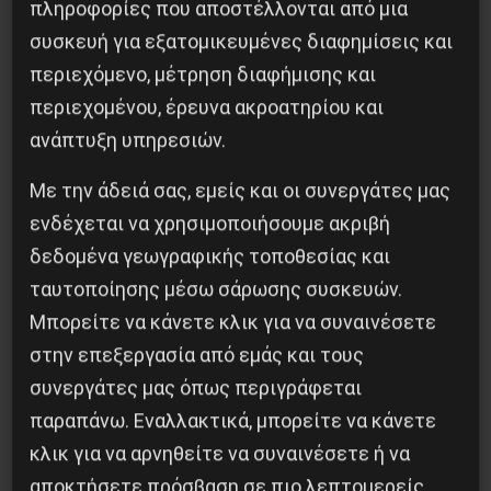
πληροφορίες που αποστέλλονται από μια
ΚΙΝΗΤΟΠΟΙΗΣΕΩΝ ΣΤΗΝ ΠΑΤΡΑ
συσκευή για εξατομικευμένες διαφημίσεις και
Επόμενο:
“ΣΧΟΛΙΑΖΟΝΤΕΣ ΕΛΕΥΘΕΡΙΩΣ ΑΜΑ
περιεχόμενο, μέτρηση διαφήμισης και
ΚΑΙ ΣΩΦΡΟΝΩΣ”
περιεχομένου, έρευνα ακροατηρίου και
ανάπτυξη υπηρεσιών.
Δημοφιλή Άρθρα
Με την άδειά σας, εμείς και οι συνεργάτες μας
ενδέχεται να χρησιμοποιήσουμε ακριβή
δεδομένα γεωγραφικής τοποθεσίας και
ταυτοποίησης μέσω σάρωσης συσκευών.
Μπορείτε να κάνετε κλικ για να συναινέσετε
στην επεξεργασία από εμάς και τους
συνεργάτες μας όπως περιγράφεται
παραπάνω. Εναλλακτικά, μπορείτε να κάνετε
κλικ για να αρνηθείτε να συναινέσετε ή να
αποκτήσετε πρόσβαση σε πιο λεπτομερείς