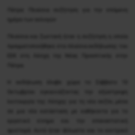
Πάτρα: Πλούσια συζήτηση για την επόμενη
ημέρα των εκλογών
Πλούσια και ζωντανή ήταν η συζήτηση η οποία
πραγματοποιήθηκε στα πλαίσια εκδήλωσης του
ΕΕΚ στη Λέσχη της Νέας Προοπτικής στην
Πάτρα.
Η εκδήλωση έλαβε χώρα το Σάββατο 10
Οκτωβρίου εγκαινιάζοντας την εξώστρεφη
λειτουργία της Λέσχης για τη νέα σεζόν, μέσα
σε μια νέα κατάσταση με καθήκοντα για το
εργατικό κίνημα και την επαναστατική
αριστερά. Αυτό ήταν άλλωστε και το κεντρικό