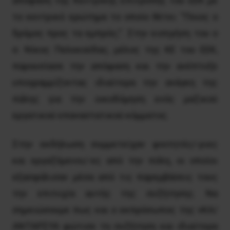
απόφαση της Κεντρικής Επιτροπής του ΕΕΚ με
το κεντρικό ερώτημα το οποίο θέτει “Ποιος ο
δρόμος προς τα εμπρός;”. Στην εισηγήση του ο
σ. Νίκος Πελεκούδας, μέλος της ΚΕ του ΕΕΚ,
παρουσίασε την απόφαση και την ανέπτυξε
υπογραμμίζοντας ιδιαίτερα την ανάγκη της
πάλης για την οικοδόμηση ενός μαζικού
εργατικού επαναστατικού κόμματος.
Στην εκδήλωση συμμετείχαν φοιτητές/-ριες
και εργαζόμενοι/-ες από την πόλη, οι οποίοι
εξασφάλισαν μέσα από τις παρεμβάσεις τους
την επιτυχία αυτής της συζήτησης. Να
σημειώσουμε πως και ο εκπρόσωπος της νΚΑ/
ΑΝΤΑΡΣΥΑ φώτισε τη συζήτηση και ιδιαίτερα