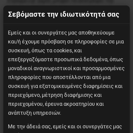
Σίγουρα ο β’ γύρος μπορεί να ανατρέψει την
εικόνα, αλλά είναι μια σημαντική ένδειξη για την
Σεβόμαστε την ιδιωτικότητά σας
υποχώρηση του ΣΥΡΙΖΑ.
Φυσικά για την επαναστατική αριστερά δεν
Εμείς και οι συνεργάτες μας αποθηκεύουμε
χωρά καμιά επιλογή ανάμεσα στους
και/ή έχουμε πρόσβαση σε πληροφορίες σε μια
εκπροσώπους του κατεστημένου. Αλλά εδώ η
συσκευή, όπως τα cookies, και
Αριστερή Παρέμβαση την οποία υποστηρίζει η
επεξεργαζόμαστε προσωπικά δεδομένα, όπως
ΑΝΤΑΡΣΥΑ και το ΕΕΚ σημείωσε κάποιες
μοναδικοί αναγνωριστικοί και προσαρμοσμένες
αξιοσημείωτες επιτυχίες: 5400 ψήφους ήτοι το
πληροφορίες που αποστέλλονται από μια
1,4% των ψήφων και μία έδρα στο περιφερειακό
συσκευή για εξατομικευμένες διαφημίσεις και
περιεχόμενο, μέτρηση διαφήμισης και
συμβούλιο.
περιεχομένου, έρευνα ακροατηρίου και
N.Tζ.
ανάπτυξη υπηρεσιών.
Με την άδειά σας, εμείς και οι συνεργάτες μας