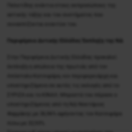
Πελετίδης ενάντια στους εκπροσώπους της
αστικής τάξης και του συστήματος που
συνασπίζονται εναντίον του.
Περιφέρεια Δυτικής Ελλάδας Έκπληξη της ΝΔ
Στην Περιφέρεια Δυτικής Ελλάδας προκαλεί
έκπληξη η απώλεια της πρωτιάς από τον
Απόστολο Κατσιφάρα, νυν περιφερειάρχη και
υποστηριζόμενο σε αυτές τις εκλογές από το
ΣΥΡΙΖΑ και το ΚΙΝΑΛ. Μπροστά του πέρασε ο
υποστηριζόμενος από τη ΝΔ Νεκτάριος
Φαρμάκης με 36,96% αφήνοντας τον Κατσιφάρα
πίσω με 32,93%.