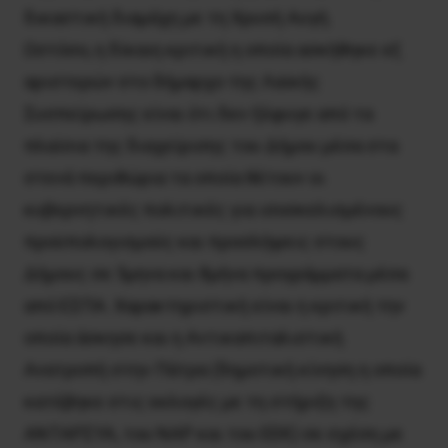
δικαστική διαμάχη με τη Χρυσή Αυγή.
Ωστόσο, η δίκαιη κριτική η οποία ασκήθηκε εξ
αριστερών στο δήμαρχο της Λαϊκής
Συσπείρωσης είναι ότι δεν ξέφυγε από τα
πλαίσια της διαχείρισης του Δήμου μέσα στα
στενά περιθώρια τα οποία θέτουν οι
κυβερνητικές πολιτικές για ισοσκελισμένους
προϋπολογισμούς και προσλήψεις στους
Δήμους σε 5μηνα και 8μήνα προγράμματα μέσα
από ΕΣΠΑ. Χαρακτηριστική είναι η κριτική την
οποία άσκησε και η Αντικαπιταλιστική
Ανατροπή στην Πάτρα (δημοτική κίνηση η οποία
κατέβηκε στις εκλογές με τη στήριξη της
ΑΝΤΑΡΣΥΑ, του ΝΑΡ και του ΕΕΚ) σε σχέση με