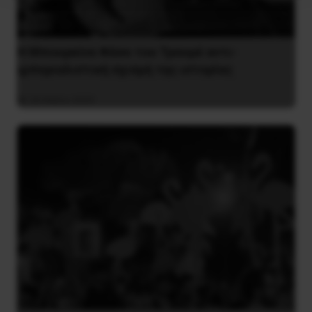
Η Μπουρκίνα Φάσο του Τραορέ αντι-
ιμπεριαλιστική σχισμή της ιστορίας
26 Μαΐου 2025