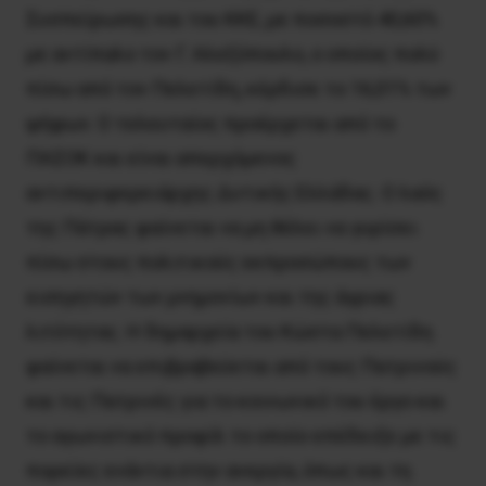
Συσπείρωσης και του ΚΚΕ, με ποσοστό 40,60%
με αντίπαλο τον Γ. Αλεξόπουλο, ο οποίος πολύ
πίσω από τον Πελετίδη, κέρδισε το 16,01% των
ψήφων. Ο τελευταίος προέρχεται από το
ΠΑΣΟΚ και είναι απερχόμενος
αντιπεριφερειάρχης Δυτικής Ελλάδας. Ο λαός
της Πάτρας φαίνεται να μη θέλει να γυρίσει
πίσω στους πολιτικούς εκπροσώπους των
εισηγητών των μνημονίων και της άγριας
λιτότητας. Η δημαρχεία του Κώστα Πελετίδη
φαίνεται να επιβραβεύεται από τους Πατρινούς
και τις Πατρινές για το κοινωνικό του έργο και
το αγωνιστικό προφίλ το οποίο επέδειξε με τις
πορείες ενάντια στην ανεργία, όπως και τη