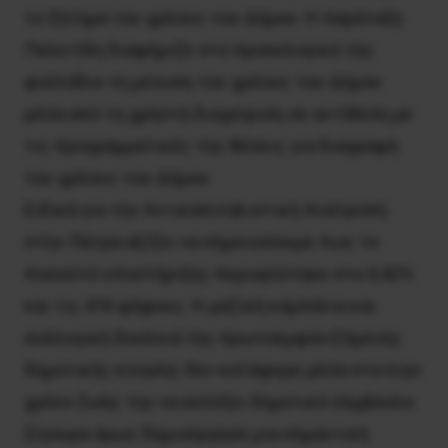
το ζήτημα του χρέους του Δήμου. Η παράταξη
Πελετίδη διαφήμιζε στο προεκλογικό της
φυλλάδιο τη μείωση του χρέους του Δήμου
μέσα από τη χρηστή διαχείριση σε αντίθεση με
τις προγραμματικές της θέσεις για διαγραφή
του χρέους του Δήμου.
Ειδικά για την Αντικαπιταλιστική Ανατροπή
στην Πάτρα αξίζει να σημειώσουμε πως το
ποσοστό υποστήριξης περιορίστηκε στο 0,42%
και τις 416 ψήφους. Η μαζική καμπάνια και
συλλογική δουλειά της πρωτοεμφανιζόμενης
δημοτικής κίνησης δεν κατάφερε μέσα στο λίγο
χρόνο ζωής της να εκλέξει δημοτικό σύμβουλο.
Σίγουρα όμως δημιούργησε μια σημαντική