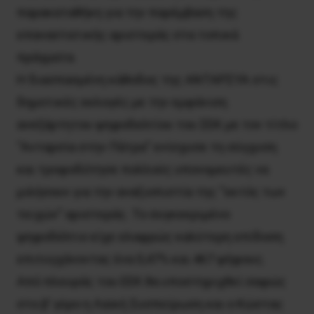
παρακαταθήκη για την παρέμβαση της
επαναστατικής αριστεράς στα τοπικά
πράγματα.
Η διασπασμένη κάθοδος της ΑΝΤΑΡΣΥΑ στις
δημοτικές εκλογές με την εμφάνιση
ανεξάρτητου ψηφοδελτίου του ΣΕΚ με τον τίτλο
“Ανταρσία στην Πάτρα” ενίσχυσε τη σύγχυση
και τροφοδότησε πολλούς υπονομευτές να
μιλήσουν για την αναξιοπιστία της “εκτός των
τειχών” αριστεράς. Το συγκεκριμένο
ψηφοδέλτιο είχε ελαφρώς καλύτερη επίδοση
επιτυγχάνοντας ένα 0,47% και 467 ψήφους.
Από πλευράς του ΕΕΚ θα υποστηριχθεί σαφώς
στο β’ γύρο η Λαϊκή Συσπείρωση και ο Κώστας