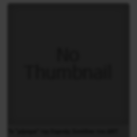
Το “μήνυμα” της Εαρινής Συνόδου του ΔΝΤ