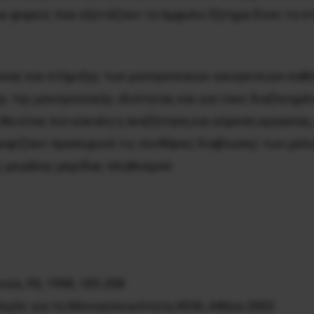
αι φορείς που εξετάζουν το έμφυλο ζήτημα δίνει το 
ιας και στήριξης των μονογονεϊκών οικογενειών καθ
 της μονογονεϊκής ιδιότητας και για τους διαζευγμένο
 θα είναι πιο εύκολη η αναζήτηση και εύρεση εργασίας
ουφίζουν προσωρινά τις συνθήκες διαβίωσης των μελ
ς μεγάλης μερίδας πληθυσμού.
ών, 95, 1998, 185-208
γός για τη Μονογονεικότητα, ΚΕΘΙ, Αθήνα 2002