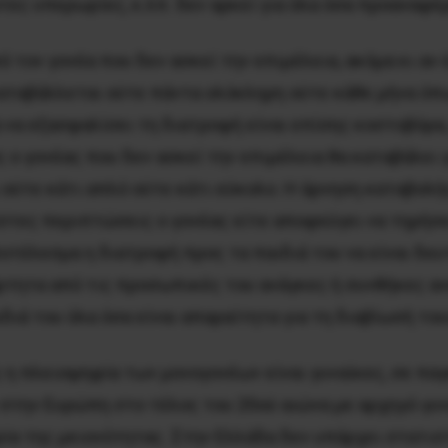
τες υπερωρίες, κ.λπ. δεν αρκεί για όλα όσα προαναφέ
 τον γονέα που δεν ασκεί την επιμέλεια, ακόμα κι αν
καταβάλλεται ούτε πάντα ολόκληρη ούτε κάθε μήνα ό
α να εξασφαλίσει τη διατροφή είναι επίσης κοστοβόρα
 ο γονέας που δεν ασκεί την επιμέλεια θα καταβάλει 
 ούτε κάτι απλό ούτε κάτι εύκολο. Η άρνηση καταβολής
στες περιπτώσεις ο γονέας είτε αποφεύγει να τηρήσε
οτέλεσμα η διατροφή προς τα παιδιά του να είναι δευ
άρτητα από τις προσωπικές του ανάγκες ή συνθήκες 
ιδιά του όλα όσα είναι απαραίτητα για τη διαβίωσή του
ς η πλειοψηφία των μονογονέων είναι γυναίκες, σε πα
στην Ευρώπη στο τέλος του 20ού αιώνα με αρχηγό γυ
ία της μειονότητας. Στην Ελλάδα δεν υπάρχει στατισ