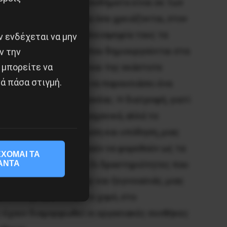
ανείς, μιας και τα εισοδήματα είναι εκ των
α χρειάζονται και, όλα όσα χρειάζονται, στον
ναι πια, γιατί στην πλειοψηφία τους τα
 ενδέχεται να μην
α εκπαιδευτικά κενά που δημιουργούνται στα
ν την
 μπορείτε να
ιδευτικού σχεδιασμού και της εκάστοτε
ά πάσα στιγμή.
δυσκολίες που μπορεί να παρουσιάσει ένα
 πληρώνει ο/η μονογονέας. Η διατροφή, γιατί
 κρέας, το ψάρι, τα λαχανικά, αλλά το
ριθεί σε αυτό. Η ένδυση και υπόδηση, μιας
ρη, συνήθως δεν μπορούν να φορεθούν ως τα
ΧΟΜΑΙ ΤΑ
ΑΝΤΑ
θένειας του παιδιού. Οι δραστηριότητες που
χαρές, χώροι άθλησης και ξεγνοιασιάς, μιας
τ, στο μπαλέτο και το χορό, στο
ως έχουν διαμορφωθεί οι εργασιακές συνθήκες