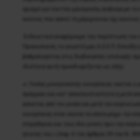
ορισμό για τον/την μονογονέα, ανάλογα με τ
εκείνος που ασκεί τη μέριμνα και όχι εκείνο
Ενδεικτικά αναφέρουμε την περίπτωση του 
Προσωπικού, το γνωστό μας Α.Σ.Ε.Π. Επειδή 
βαθμολογείται στις διαδικασίες επιλογής πρ
ιδιότητα αυτή προσδιορίζεται ως εξής:
«i. Γονέας μονογονεϊκής οικογένειας νοείται ο
πράγμασι και κατ’ αποκλειστικότητα ή μετά απ
ασκείται από τον γονέα και μετά την ενηλικίω
οικογένειας είναι εκείνα τα οποία μέχρι την ε
στερήθηκαν και τους δύο γονείς πριν την ενηλ
ηλικίας του.»
(παρ. 6 του άρθρου 29 του Ν. 38