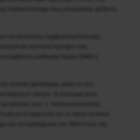
όμως, διαπιστώνουμε πως μονογονέας ορίζεται
μό του Ανώτατου Συμβουλίου Επιλογής
ικογένειας αποτελεί κριτήριο που
για συμβάσεις μίσθωσης έργου (ΣΜΕ) η
 της αίτησης πρόσληψης, ασκεί εν τοις
ρων ανήλικων τέκνων. Το δικαίωμα αυτό
ης ηλικίας τους. ii. Τέκνα μονογονεϊκής
ίπτωση αυτή υπάγονται και τα τέκνα τα οποία
έχρι και τη συμπλήρωση του 30ού έτους της