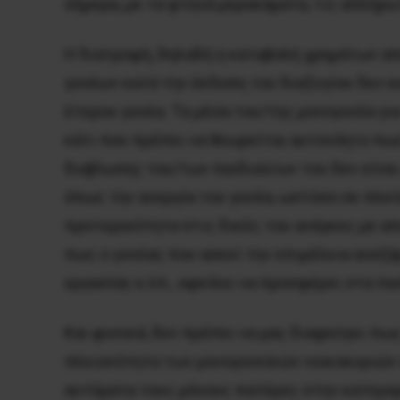
σήμερα, με τα φτηνά μεροκάματα, τις απλήρω
Η διατροφή, δηλαδή η καταβολή χρημάτων από
γονέων κατά την έκδοση του διαζυγίου δεν 
έτερου γονέα. Τα μέσα του/της μονογονέα γι
κάτι που πρέπει να θεωρείται αυτονόητο πως
διαβίωσης του/των παιδιού/ων του δεν είναι
όπως την ανεργία του γονέα, ωστόσο σε πλεί
προτεραιότητα στις δικές του ανάγκες με απ
πως ο γονέας που ασκεί την επιμέλεια ανεξ
εργασίας κ.λπ., οφείλει να προσφέρει στα πα
Και φυσικά, δεν πρέπει να μας διαφεύγει πω
πλειονότητα των μονογονεϊκών νοικοκυριών 
αυτόματα τους μόνους πατέρες στην κατηγορ