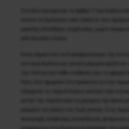
Στο ίδιο πνεύμα και το άρθρο 7 του Κώδικα 
εκείνο το πρόσωπο
«που ασκεί εν τοις πράγμ
χηρείας, ελεύθερης συμβίωσης, χωρίς σύμφωνο 
από ένα μόνο γονέα»
.
Είναι σημαντικό να διασαφηνίσουμε την έννοι
Αστικού Κώδικα ως γονική μέριμνα ορίζεται 
του τέκνου και κάθε υπόθεση που το αφορά,
δίκη, που αφορούν στο πρόσωπο ή στην περιο
εξαίρεση τις περιπτώσεις εκείνες που ο ένας
αυτήν την περίπτωση τη μέριμνα την ασκεί μ
μέριμνα την ασκεί ο εν ζωή γονέας. Στις περ
ανατροφή, επίβλεψη, εκπαίδευση, ακόμα και ο
αναφέρεται στη δικαστική απόφαση της λύση