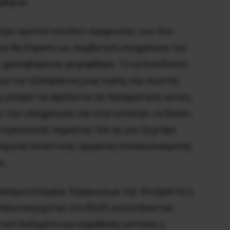
ρθηκαν.
 έχει οριστεί κατόπιν συμφωνίας των δύο
πως θα έπρεπε ως συμβατική υποχρέωση του
, χρονοβόρα και ψυχοφθόρα. Το να διεκδικείς
για την εξασφάλιση μιας καλής και σωστής
 μπορεί να οφείλεται σε πραγματικές αιτίες,
ι την υποχρέωσή του είτε επιλέγει να δώσει
τερεύουσας σημασίας. Και ας μην ξεχνάμε
ανεργίας/ελαστικής εργασίας/επαπειλούμενης
ς.
γκόσμια κλίμακα. Σύμφωνα με την Αλιπράντη η
ναίκα ανερχόταν στο 83,3% κατατάσοντας
τικό δεδομένο για παράθεση ωστόσο, η