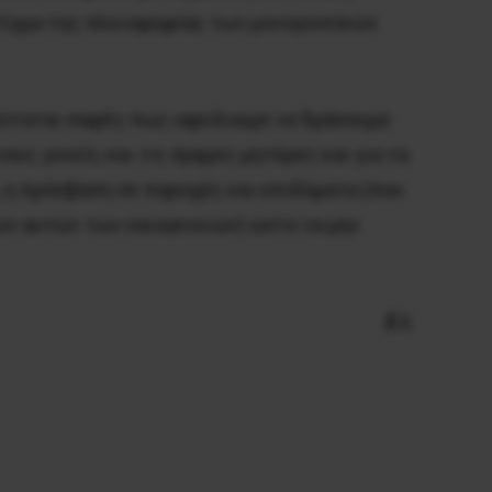
στίγμα της πλειοψηφίας των μονογονεϊκών
ίσταται σαφές πως οφείλουμε να δράσουμε
υς γονείς και τις άγαμες μητέρες και για τα
, η πρόσβαση σε παροχές και επιδόματα (που
ών αυτών των οικογενειών) ώστε να μην
Σ.Ι.