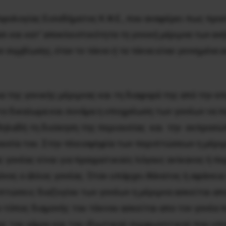
Φορολογίας Εισοδήματος Κ.Φ.Ε., που αναφέρει πως προ
ασι και κατ’ αποκλειστικότητα τη γονική μέριμνα των α
συμβίωσης, όταν το τέκνο ή τα τέκνα είναι γεννημένα ε
α της γονικής μέριμνας και τη διαφορά της από την ε
το δικαίωμα και συνάμα η υποχρέωση των γονέων να π
 δηλαδή τη διοίκηση της περιουσίας και την εκπροσώ
υσία του. Στην πλειοψηφία των περιπτώσεων η μέριμν
 γονέας είναι για πραγματικούς λόγους ανίκανος ή πε
όνος ο άλλος γονέας. Όταν υπάρχει θάνατος ή αφάνεια 
ιπτώσεις διαζυγίου των γονέων η μέριμνα ασκείται απ
 τόπος διαμονής του τέκνου ασκείται απο τον γονέα π
ς του γάμου και του ιδιωτικού συμφωνητικού που υπο