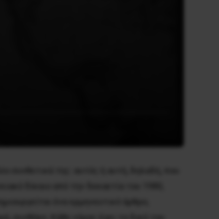
ο συνθετικά της: αυτός ή αυτή, δηλαδή, που
ειακό δίκαιο από την δεκαετία του 1980,
ημιουργείται ένα ερμηνευτικό άρθρο,
ά, συνθήκη. Κάθε νόμος έχει το δικό του