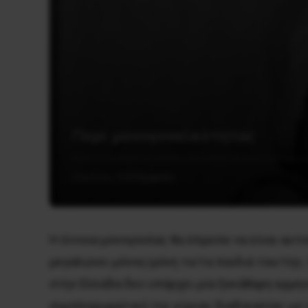
Περί μονογονεϊκότητας
2 Ιουλίου, 2020
Έμφυλο
Η έννοια μονογονέας θα έπρεπε να είναι αυτ
μεγαλώνει μόνος/μόνη το/τα παιδιά του/της.
στην Ελλάδα δεν υπάρχει μία ξεκάθαρη ερμην
συμπληρωματικό της κύριας διαδικασίας ως επ