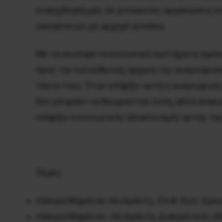
ενασχόλησή μας σε γυναικείες οργανώσεις κ
οικογενειών με αρχηγό γυναίκα.
Με τα ανύπαρκτα κοινωνικά συστήματα πρόνο
προς την κατεύθυνση, αρχικά της αναγνώρισης
τέκνα τους. Όταν υπάρξει αυτή η αναγνώριση
δεν μπορούν να θεωρούνται λύση, αλλά ανακ
υπάρξει ο κοινωνικός αποκλεισμός αυτής τη
Πηγές:
Λάουρα Μαράτου-Αλιπράντη, Επιθ. Κοιν. Ερευν
Λάουρα Μαράτου- Αλιπράντη, Διακρατικός οδη