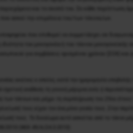
ο περιεχόμενο και το σκοπό του. Σε κάθε περίπτωση 
ς που ασκεί την επιμέλεια του/των τέκνου/ων.
υποψηφίου που επιθυμεί να συμμετάσχει σε διαγωνισ
η ιδιότητα του μονογονέα ή του τέκνου μονογονεϊκής ο
οσωπικού για συμβάσεις ορισμένου χρόνου (ΣΟΧ) και 
 γονέας εκείνος ο οποίος, κατά την ημερομηνία υποβολής
ό σχετική ανάθεση τη γονική μέριμνα ενός ή περισσότε
ση των τέκνων και μέχρι τη συμπλήρωση του 25ου έτους τ
νηλικίωσή τους είχαν τον ένα μόνο γονέα τους. Στην περ
ικίωσή τους. Το δικαίωμα αυτό ασκείται από το τέκνο μ
38/2010 (ΦΕΚ 49/Α/24.3.2010)