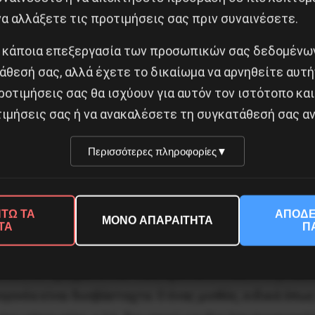
ης μονογονέα είναι πιο δύσκολη από όσο φαντάζεται κ
α αλλάξετε τις προτιμήσεις σας πριν συναινέσετε.
 είναι ένας. Η επιμέλεια των παιδιών αφορά σε όλα όσ
παιτούν χρήματα. Η εκπαίδευση που μόνο δωρεάν δεν εί
 κάποια επεξεργασία των προσωπικών σας δεδομένων
ή σε μορφή ιδιαίτερων μαθημάτων για να καλυφθούν τ
άθεσή σας, αλλά έχετε το δικαίωμα να αρνηθείτε αυτή
ροτιμήσεις σας θα ισχύουν για αυτόν τον ιστότοπο και
ων εκπαιδευτικών, αλλά με κυρίαρχη ευθύνη του εκπα
ιμήσεις σας ή να ανακαλέσετε τη συγκατάθεσή σας αν
νει καν αναφορά στις μαθησιακές διαταραχές ή άλλες 
 εκείνο φροντίδα από ειδικούς τους οποίους πρέπει να
Περισσότερες πληροφορίες
▼
αντική και δεν μπορείς να στερήσεις από τα παιδιά το
λές φορές ένας/μία μονογονέας δεν μπορεί να ανταποκ
θμούς και τα παπούτσια που αγοράστηκαν τον Σεπτέμβ
ΤΩ ΤΑ
ΑΠΟΔΕ
ΜΟΝΟ ΑΠΑΡΑΙΤΗΤΑ
ΤΑ
Π
 να παρέχει τόσο προληπτικά όσο και σε περίπτωση ασ
ουν σε αστικά τοπία στα οποία δεν υπάρχουν παιδικές 
υθεί, σε πράγματα που τους αρέσουν, όπως στο μπάσκε
νογονέα είναι δυσβάσταχτα. Ο ένας μισθός, ειδικά όπ