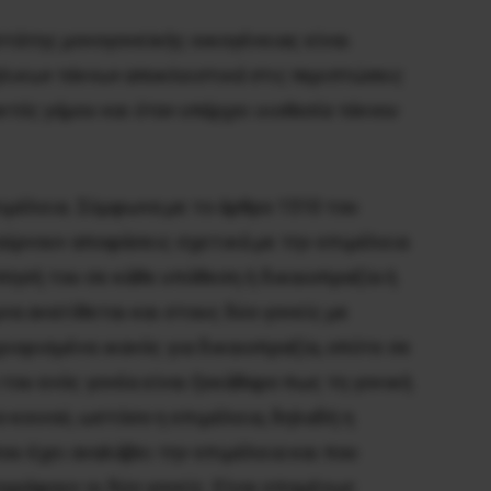
στάτης μονογονεϊκής οικογένειας είναι
νήλικων τέκνων αποκλειστικά στις περιπτώσεις
κτός γάμου και όταν υπάρχει υιοθεσία τέκνου
πιμέλεια. Σύμφωνα με το άρθρο 1510 του
αίρνουν αποφάσεις σχετικά με την επιμέλεια
πησή του σε κάθε υπόθεση ή δικαιοπραξία ή
α ανατίθεται και στους δύο γονείς με
ριορισμένα ικανός για δικαιοπραξία, οπότε σε
του ενός γονέα είναι ξεκάθαρο πως τη γονική
ο κοινού, ωστόσο η επιμέλεια, δηλαδή η
ου έχει αναλάβει την επιμέλεια και που
γράφουν οι δύο γονείς. Είναι επομένως