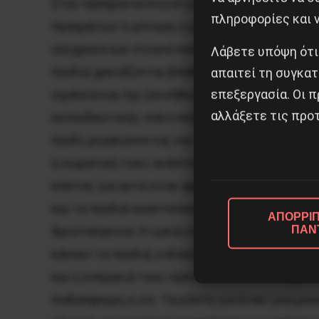
Στην πραγματικότητα η καθημερινότητα του/τ
πληροφορίες και ν
πραγμάτων λιγότερα, ο μισθός -όταν υπάρχει-
σύγχρονο και στυγνό καπιταλιστικό κόσμο, α
Λάβετε υπόψη ότι
παιδιά χρειάζονται βοήθεια φροντιστηριακή 
απαιτεί τη συγκατ
επεξεργασία. Οι π
σχολεία και όχι (συνήθως) με υπαιτιότητα τ
αλλάξετε τις προτ
εκπαιδευτικής πολιτικής. Και εδώ δεν θα γί
παιδί μεγαλώνοντας και την απαιτούμενη για
η σωματική τους ανάπτυξη είναι ιδιαίτερα σημ
κόστος για αυτά είναι αρκετά μεγάλο και πολ
και τα παιδιά αναπτύσσονται με γοργούς ρυ
ΑΠΟΡΡΙΠ
ΠΑΝ
Χριστούγεννα. Η υγεία που οφείλει ο γονέας
κάνουν τα παιδιά, ειδικά εκείνα που μεγαλών
και η ενέργειά τους πρέπει κάπου να διοχετε
ποδόσφαιρο, κ.λπ. Τα κόστη για έναν/ μία μο