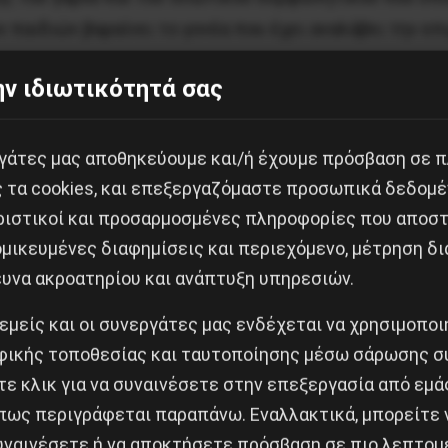
 παιδιών βαραίνει το γονέα που έχει αναλάβει την επ
 μονογονέα αποκτούν ελάχιστοι γονείς και ανάμεσά τ
ν ιδιωτικότητά σας
μέλεια του/των παιδιού/ών. Εάν δε, λάβουμε υπόψιν μ
υμε το μέγεθος των μονογονέων που αποκλείονται από
εργάτες μας αποθηκεύουμε και/ή έχουμε πρόσβαση σε 
ς εργασίας. Η δυσκολία εξεύρεσης εργασίας, ειδικά σ
ς τα cookies, και επεξεργαζόμαστε προσωπικά δεδομέ
ωνικό αποκλεισμό της.
ριστικοί και προσαρμοσμένες πληροφορίες που αποστ
μικευμένες διαφημίσεις και περιεχόμενο, μέτρηση δι
ικής Στατιστικής Αρχής το 2017 υπήρξε 74,2% αύξηση
ευνα ακροατηρίου και ανάπτυξη υπηρεσιών.
ή των δικηγόρων το Α΄ Εξάμηνο του έτους, γεγονός π
 εμείς και οι συνεργάτες μας ενδέχεται να χρησιμοπο
εί τα 7 στα 10 διαζύγια της τελευταίας δεκαετίας να 
ικής τοποθεσίας και ταυτοποίησης μέσω σάρωσης σ
αι καθορισμένη και συμφωνημένη και από τους δύο γον
ε κλικ για να συναινέσετε στην επεξεργασία από εμά
μένες αποφάσεις.
πως περιγράφεται παραπάνω. Εναλλακτικά, μπορείτε ν
συναινέσετε ή να αποκτήσετε πρόσβαση σε πιο λεπτομ