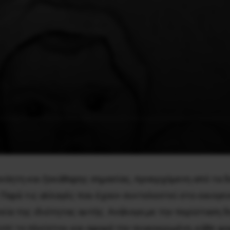
ονόητη και ξεκάθαρης σημασίας, προερχόμενη από τα δύ
 Παρά τις αλλαγές που έχουν συντελεστεί στο οικογεν
εία της ιδιότητας αυτής. Ανάλογα με την περίσταση δ
ί το πλείστον, και αφορά την συγκεκριμένη, κάθε φορ