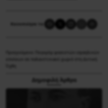
Κοινοποίησε το:
Προηγούμενο:
Πογκρόμ φασιστών ισραηλινών
εποίκων σε παλαιστινιακό χωριό στη Δυτική
Όχθη
Δημοφιλή Άρθρα