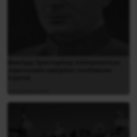
Βλαντίμιρ Τριανταφίλοφ: ο Ελληνοπόντιος
στρατιωτικός εγκέφαλος του Κόκκινου
Στρατού
8 Αυγούστου 2026